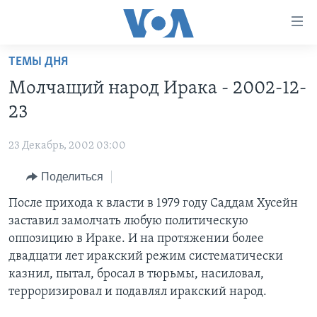
Линки
доступности
Перейти
ТЕМЫ ДНЯ
на
ГЛАВНОЕ
Молчащий народ Ирака - 2002-12-
основной
ПРОГРАММЫ
контент
23
ПРОЕКТЫ
Перейти
АМЕРИКА
к
23 Декабрь, 2002 03:00
ЭКСПЕРТИЗА
НОВОСТИ ЗА МИНУТУ
УЧИМ АНГЛИЙСКИЙ
основной
Поделиться
ИНТЕРВЬЮ
ИТОГИ
НАША АМЕРИКАНСКАЯ ИСТОРИЯ
навигации
Перейти
ФАКТЫ ПРОТИВ ФЕЙКОВ
После прихода к власти в 1979 году Саддам Хусейн
ПОЧЕМУ ЭТО ВАЖНО?
А КАК В АМЕРИКЕ?
в
заставил замолчать любую политическую
ЗА СВОБОДУ ПРЕССЫ
ДИСКУССИЯ VOA
АРТЕФАКТЫ
поиск
оппозицию в Ираке. И на протяжении более
УЧИМ АНГЛИЙСКИЙ
ДЕТАЛИ
АМЕРИКАНСКИЕ ГОРОДКИ
двадцати лет иракский режим систематически
казнил, пытал, бросал в тюрьмы, насиловал,
ВИДЕО
НЬЮ-ЙОРК NEW YORK
ТЕСТЫ
терроризировал и подавлял иракский народ.
ПОДПИСКА НА НОВОСТИ
АМЕРИКА. БОЛЬШОЕ ПУТЕШЕСТВИЕ