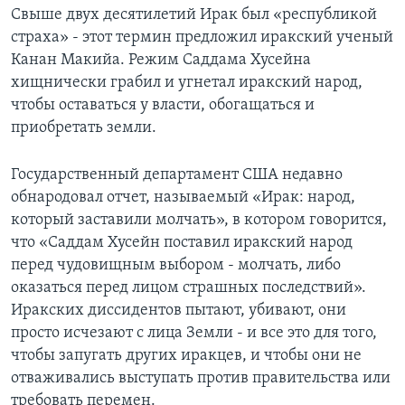
Свыше двух десятилетий Ирак был «республикой
Learning English
страха» - этот термин предложил иракский ученый
Канан Макийа. Режим Саддама Хусейна
СОЦИАЛЬНЫЕ СЕТИ
хищнически грабил и угнетал иракский народ,
чтобы оставаться у власти, обогащаться и
приобретать земли.
Языки
Государственный департамент США недавно
обнародовал отчет, называемый «Ирак: народ,
который заставили молчать», в котором говорится,
что «Саддам Хусейн поставил иракский народ
перед чудовищным выбором - молчать, либо
оказаться перед лицом страшных последствий».
Иракских диссидентов пытают, убивают, они
просто исчезают с лица Земли - и все это для того,
чтобы запугать других иракцев, и чтобы они не
отваживались выступать против правительства или
требовать перемен.