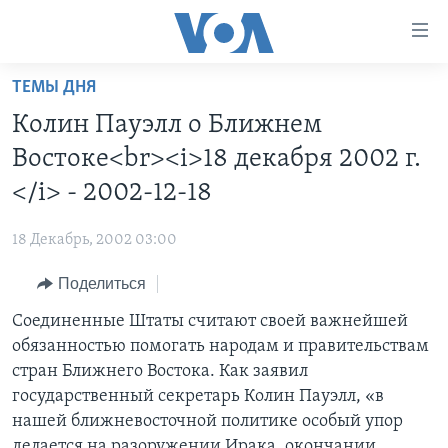
Линки
доступности
Перейти
ТЕМЫ ДНЯ
на
ГЛАВНОЕ
Колин Пауэлл о Ближнем
основной
ПРОГРАММЫ
контент
Востоке<br><i>18 декабря 2002 г.
ПРОЕКТЫ
Перейти
АМЕРИКА
</i> - 2002-12-18
к
ЭКСПЕРТИЗА
НОВОСТИ ЗА МИНУТУ
УЧИМ АНГЛИЙСКИЙ
основной
18 Декабрь, 2002 03:00
ИНТЕРВЬЮ
ИТОГИ
НАША АМЕРИКАНСКАЯ ИСТОРИЯ
навигации
Перейти
Поделиться
ФАКТЫ ПРОТИВ ФЕЙКОВ
ПОЧЕМУ ЭТО ВАЖНО?
А КАК В АМЕРИКЕ?
в
Соединенные Штаты считают своей важнейшей
ЗА СВОБОДУ ПРЕССЫ
ДИСКУССИЯ VOA
АРТЕФАКТЫ
поиск
обязанностью помогать народам и правительствам
УЧИМ АНГЛИЙСКИЙ
ДЕТАЛИ
АМЕРИКАНСКИЕ ГОРОДКИ
стран Ближнего Востока. Как заявил
ВИДЕО
государственный секретарь Колин Пауэлл, «в
НЬЮ-ЙОРК NEW YORK
ТЕСТЫ
нашей ближневосточной политике особый упор
ПОДПИСКА НА НОВОСТИ
АМЕРИКА. БОЛЬШОЕ ПУТЕШЕСТВИЕ
делается на разоружении Ирака, окончании