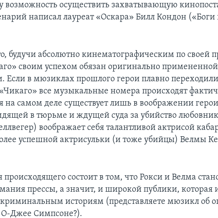
му возможность осуществить захватывающую кинопост
енарий написал лауреат «Оскара» Билл Кондон («Боги
то, будучи абсолютно кинематографическим по своей п
го» своим успехом обязан оригинально примененно
и. Если в мюзиклах прошлого герои плавно переходили
в «Чикаго» все музыкальные номера происходят фактич
ая на самом деле существует лишь в воображении гер
сидящей в тюрьме и ждущей суда за убийство любовник
еллвегер) воображает себя талантливой актрисой каба
олее успешной актрисульки (и тоже убийцы) Велмы Ке
 происходящего состоит в том, что Рокси и Велма стан
мания прессы, а значит, и широкой публики, которая
к криминальным историям (представляете мюзикл об 
 О-Джее Симпсоне?).