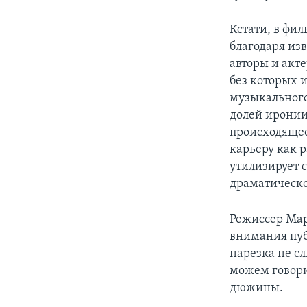
Кстати, в фил
благодаря изв
авторы и акт
без которых и
музыкального 
долей иронии
происходящее
карьеру как р
утилизирует 
драматическо
Режиссер Марш
внимания пуб
нарезка не с
можем говори
дюжины.