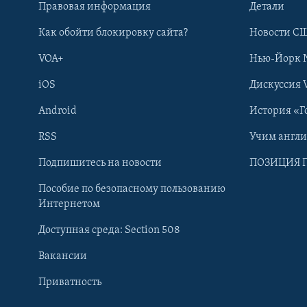
Правовая информация
Детали
Как обойти блокировку сайта?
Новости СШ
VOA+
Нью-Йорк 
iOS
Дискуссия 
Android
История «Г
RSS
Учим англ
Learning English
Подпишитесь на новости
ПОЗИЦИЯ 
Пособие по безопасному пользованию
СОЦИАЛЬНЫЕ СЕТИ
Интернетом
Доступная среда: Section 508
Вакансии
Приватность
Языки