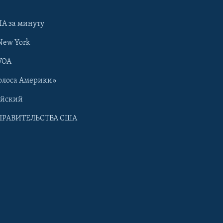
А за минуту
New York
VOA
олоса Америки»
ийский
ПРАВИТЕЛЬСТВА США