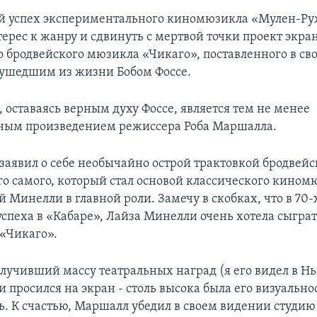
 успех экспериментального киномюзикла «Мулен-Ру
терес к жанру и сдвинуть с мертвой точки проект экр
о бродвейского мюзикла «Чикаго», поставленного в св
ушедшим из жизни Бобом Фоссе.
 оставаясь верным духу Фоссе, является тем не менее
ным произведением режиссера Роба Маршалла.
заявил о себе необычайно острой трактовкой бродвей
ого самого, который стал основой классического кином
й Минелли в главной роли. Замечу в скобках, что в 70-х
успеха в «Кабаре», Лайза Минелли очень хотела сыграт
«Чикаго».
олучивший массу театральных наград (я его видел в Н
и просился на экран - столь высока была его визуально
. К счастью, Маршалл убедил в своем видении студи