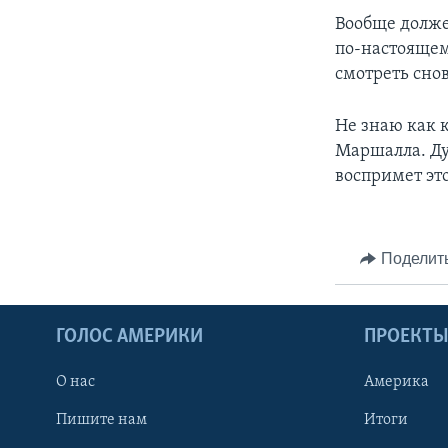
Вообще долже
по-настоящем
смотреть снов
Не знаю как к
Маршалла. Ду
воспримет это
Поделит
ГОЛОС АМЕРИКИ
ПРОЕКТ
О нас
Америка
Пишите нам
Итоги