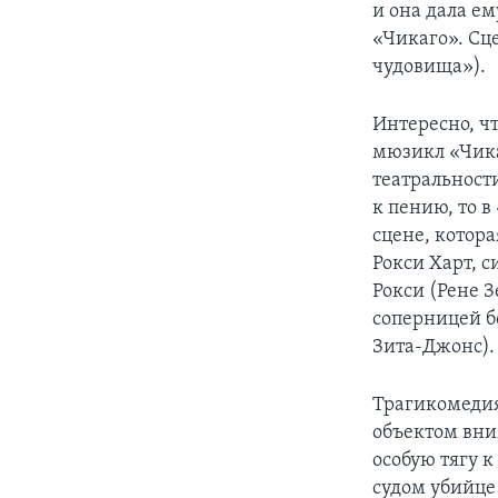
и она дала е
«Чикаго». Сц
чудовища»).
Интересно, ч
мюзикл «Чика
театральност
к пению, то 
сцене, котор
Рокси Харт, 
Рокси (Рене З
соперницей б
Зита-Джонс).
Трагикомедия
объектом вни
особую тягу 
судом убийце