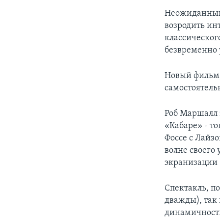
Неожиданный
возродить ин
классическог
безвременно 
Новый фильм,
самостоятель
Роб Маршалл 
«Кабаре» - т
Фоссе с Лайзо
волне своего 
экранизации 
Спектакль, п
дважды), так 
динамичность