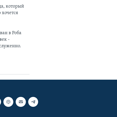
да, который
 хочется
ван в Роба
век -
аслуженно.