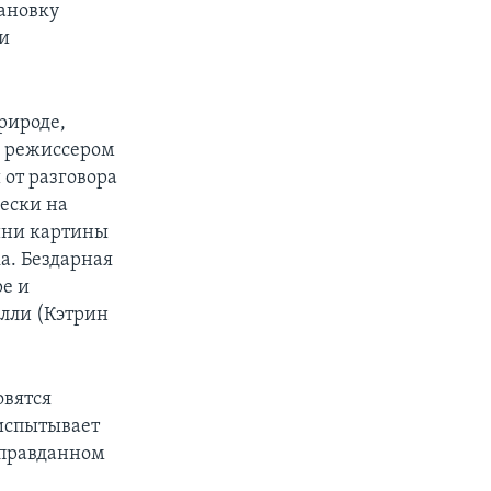
ановку
 и
рироде,
й режиссером
 от разговора
ески на
оини картины
а. Бездарная
ре и
лли (Кэтрин
овятся
 испытывает
оправданном