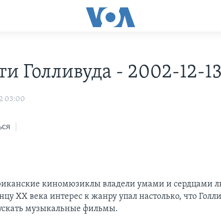
и Голливуда - 2002-12-1
2 03:00
ься
риканские киномюзиклы владели умами и сердцами л
нцу XX века интерес к жанру упал настолько, что Голл
ускать музыкальные фильмы.