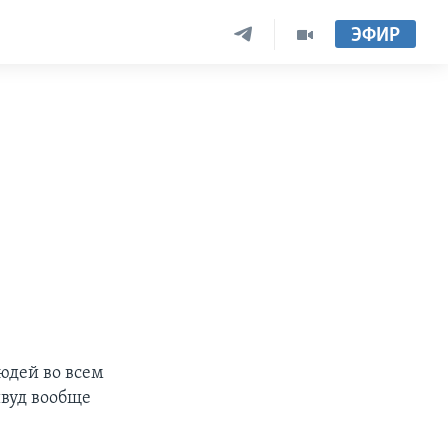
ЭФИР
3
юдей во всем
ивуд вообще