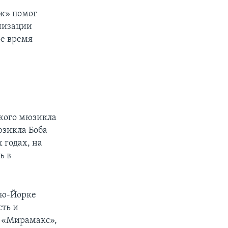
ж» помог
анизации
ое время
ского мюзикла
юзикла Боба
 годах, на
ь в
ью-Йорке
сть и
ю «Мирамакс»,