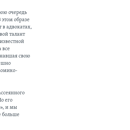
нюю очередь
 этом образе
 в адвокатах,
свой талант
 известной
 все
инавшая свою
пешно
комико-
рассеянного
о его
», и мы
е больше