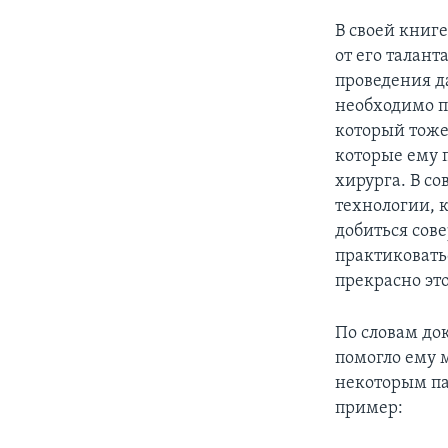
В своей книге
от его талан
проведения д
необходимо по
который тоже
которые ему п
хирурга. В с
технологии, к
добиться сов
практиковать
прекрасно эт
По словам до
помогло ему м
некоторым па
пример: