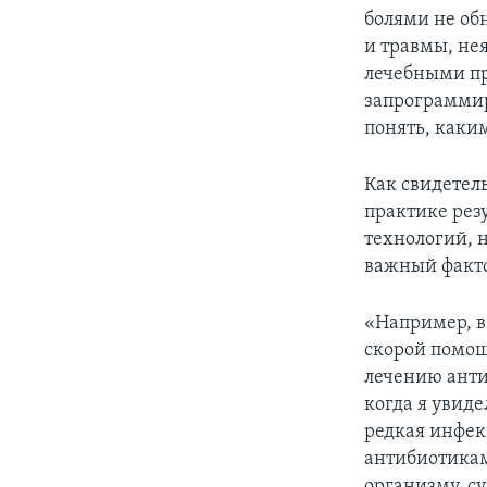
болями не об
и травмы, не
лечебными пр
запрограммир
понять, каки
Как свидетель
практике рез
технологий, 
важный факто
«Например, в 
скорой помощ
лечению анти
когда я увиде
редкая инфек
антибиотикам
организму, с