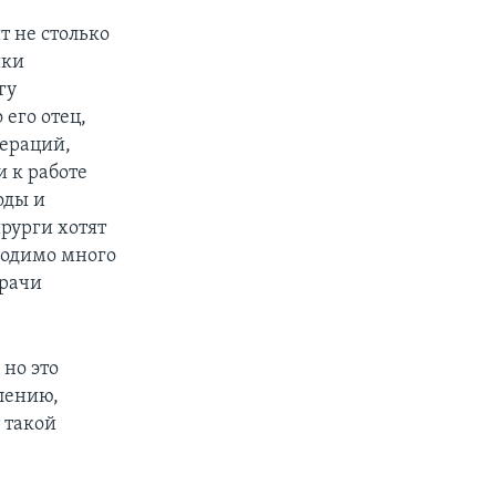
т не столько
ики
гу
 его отец,
пераций,
и к работе
оды и
ирурги хотят
ходимо много
Врачи
 но это
алению,
 такой