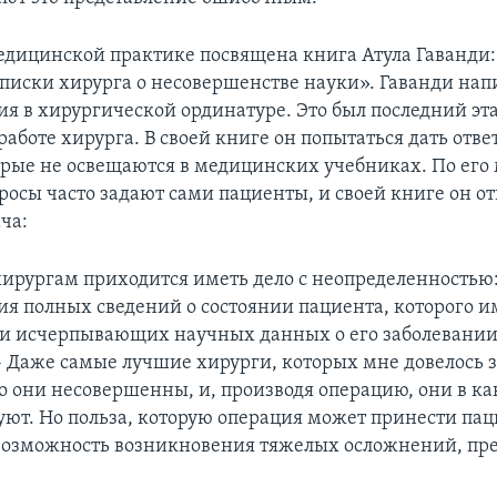
дицинской практике посвящена книга Атула Гаванди: 
писки хирурга о несовершенстве науки». Гаванди напи
ия в хирургической ординатуре. Это был последний эта
работе хирурга. В своей книге он попытаться дать отве
орые не освещаются в медицинских учебниках. По его
росы часто задают сами пациенты, и своей книге он от
ча:
ирургам приходится иметь дело с неопределенностью:
вия полных сведений о состоянии пациента, которого и
 и исчерпывающих научных данных о его заболевании,
 - Даже самые лучшие хирурги, которых мне довелось з
о они несовершенны, и, производя операцию, они в ка
уют. Но польза, которую операция может принести пац
возможность возникновения тяжелых осложнений, пре