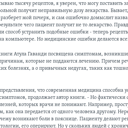
ываю тысячу рецептов, я уверен, что могу поставить з
больной получит неправильную дозу лекарства. Бывает,
 разберет мой почерк, и сам ошибочно домыслит назв
результате чего пациент получит не то лекарство. Прав
и способ устранить подобные ошибки - теперь рецепт
а компьютере. Но медицинские ошибки делаются все
 книги Атула Гаванди посвящена симптомам, возникши
ричинам, которые не поддаются лечению. Причем реч
ких болезнях, а о привычных недугах, таких как тошно
представления, что современная медицина способна у
симптомов, продолжает автор книги. - Но фактически 
лезней, которых врачи не понимают. Например, прос
м, как она передается от одного человека другому. Не
чему возникают боли в пояснице. Пациенту делают ре
тологии, его оперируют. Но у скольких людей с хрон