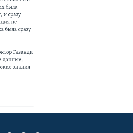
ия была
 и сразу
иция не
ка была сразу
октор Гаванди
не данные,
бокие знания