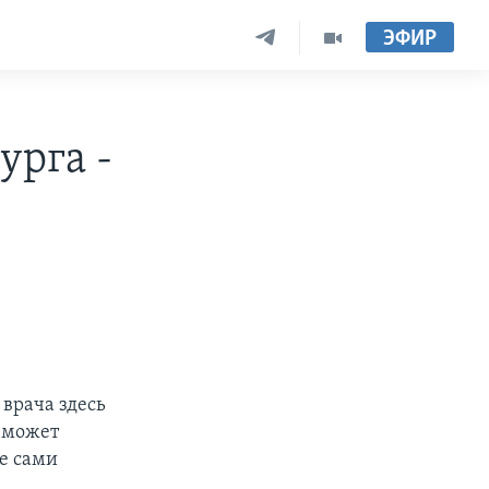
ЭФИР
урга -
врача здесь
е может
е сами