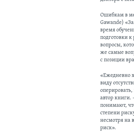
Ошибкам в ме
Gawande) «За
время обучен
подготовки к 
вопросы, кот
же самые воп
с позиции вра
«Ежедневно х
виду отсутст
оперировать,
автор книги.
понимают, чт
степени риск
несмотря на 
риск».