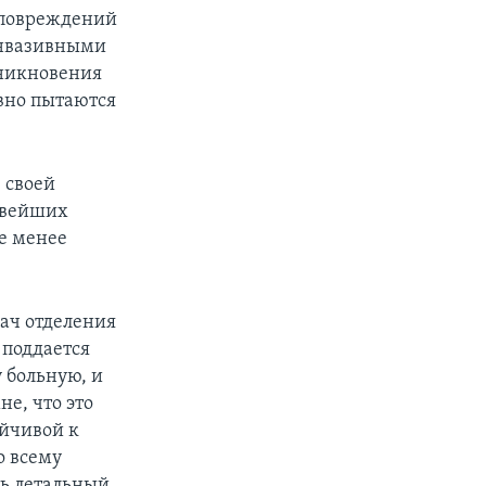
 повреждений
еинвазивными
зникновения
вно пытаются
в своей
овейших
не менее
рач отделения
 поддается
 больную, и
не, что это
ойчивой к
о всему
ть летальный