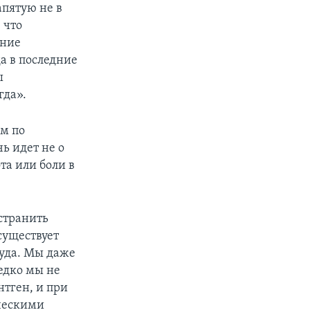
апятую не в
 что
ание
да в последние
ы
гда».
м по
ь идет не о
та или боли в
странить
существует
туда. Мы даже
редко мы не
нтген, и при
ическими