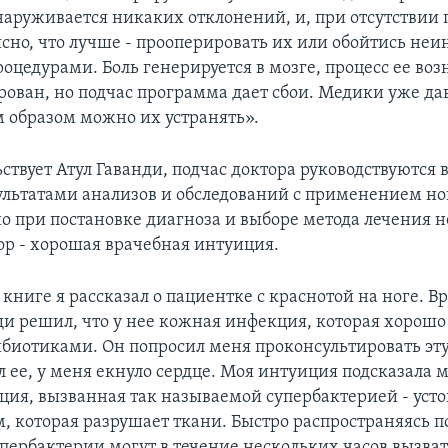
наруживается никаких отклонений, и, при отсутствии
ясно, что лучше - прооперировать их или обойтись н
оцедурами. Боль генерируется в мозге, процесс ее во
ован, но подчас программа дает сбои. Медики уже да
м образом можно их устранять».
ствует Атул Гаванди, подчас доктора руководствуются 
ультатами анализов и обследований с применением н
но при постановке диагноза и выборе метода лечения 
р - хорошая врачебная интуиция.
книге я рассказал о пациентке с краснотой на ноге. В
и решил, что у нее кожная инфекция, которая хорошо
биотиками. Он попросил меня проконсультировать эту
л ее, у меня екнуло сердце. Моя интуиция подсказала м
ция, вызванная так называемой супербактерией - уст
, которая разрушает ткани. Быстро распространяясь п
упербактерии могут в течение нескольких часов вызва