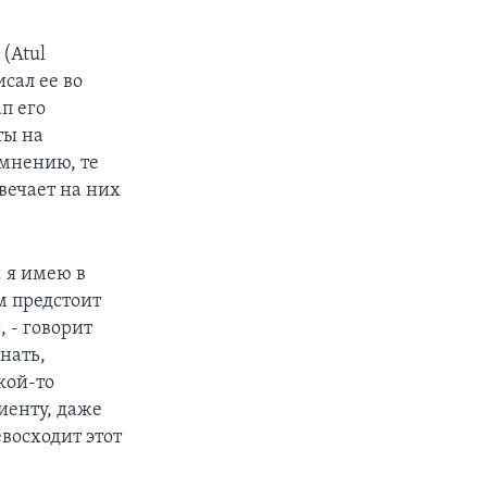
(Atul
сал ее во
п его
ты на
 мнению, те
вечает на них
 я имею в
м предстоит
 - говорит
нать,
кой-то
иенту, даже
восходит этот