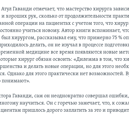
 Атул Гаванди отмечает, что мастерство хирурга зависи
та и хороших рук, сколько от продолжительности практ
анной операции на пациентах с учетом того, что хирур
стоянно учиться новому. Автор книги вспоминает, что
 был хирургом, рассказывал ему, что примерно 75 % о
риходилось делать, он не изучал в процессе подготовк
овременной медицине все время появляются новые мет
оторые хирург обязан освоить: «Дилемма в том, что х
ершенства и делать новые операции, но для этого необ
ся. Однако для этого практически нет возможностей. 
о понимают».
ктора Гаванди, сам он неоднократно совершал ошибки,
ногому научиться. Он с горечью замечает, что, к сож
циентам пришлось дорого заплатить за это и приводит