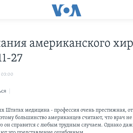
ания американского хир
11-27
 03:00
ься
х Штатах медицина - профессия очень престижная, от 
оэтому большинство американцев считают, что врач н
то он справится с любым трудным случаем. Однако даж
ают это представление ошибочным.