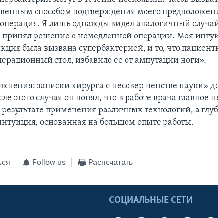
твенным способом подтверждения моего предположен
операция. Я лишь однажды видел аналогичный случай,
, принял решение о немедленной операции. Моя инту
кция была вызвана супербактерией, и то, что пациент
перационный стол, избавило ее от ампутации ноги».
ожнения: записки хирурга о несовершенстве науки» д
сле этого случая он понял, что в работе врача главное 
 результате применения различных технологий, а глу
нтуиция, основанная на большом опыте работы.
ься
Follow us
Распечатать
Ы
СОЦИАЛЬНЫЕ СЕТИ