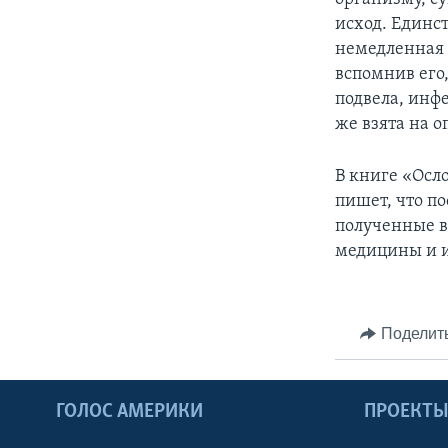
исход. Единс
немедленная 
вспомнив его
подвела, инфе
же взята на о
В книге «Осл
пишет, что по
полученные в
медицины и и
Поделит
ГОЛОС АМЕРИКИ
ПРОЕКТ