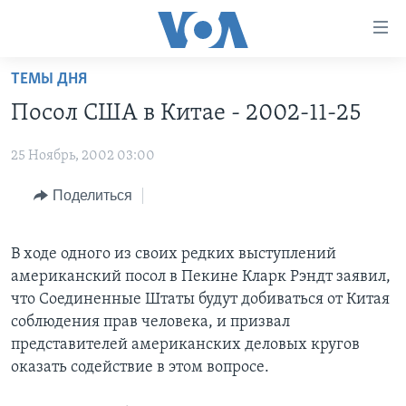
Линки
доступности
Перейти
ТЕМЫ ДНЯ
на
ГЛАВНОЕ
Посол США в Китае - 2002-11-25
основной
ПРОГРАММЫ
контент
25 Ноябрь, 2002 03:00
ПРОЕКТЫ
Перейти
АМЕРИКА
к
ЭКСПЕРТИЗА
Поделиться
НОВОСТИ ЗА МИНУТУ
УЧИМ АНГЛИЙСКИЙ
основной
ИНТЕРВЬЮ
ИТОГИ
НАША АМЕРИКАНСКАЯ ИСТОРИЯ
навигации
Перейти
В ходе одного из своих редких выступлений
ФАКТЫ ПРОТИВ ФЕЙКОВ
ПОЧЕМУ ЭТО ВАЖНО?
А КАК В АМЕРИКЕ?
в
американский посол в Пекине Кларк Рэндт заявил,
ЗА СВОБОДУ ПРЕССЫ
ДИСКУССИЯ VOA
АРТЕФАКТЫ
поиск
что Соединенные Штаты будут добиваться от Китая
соблюдения прав человека, и призвал
УЧИМ АНГЛИЙСКИЙ
ДЕТАЛИ
АМЕРИКАНСКИЕ ГОРОДКИ
представителей американских деловых кругов
ВИДЕО
НЬЮ-ЙОРК NEW YORK
ТЕСТЫ
оказать содействие в этом вопросе.
ПОДПИСКА НА НОВОСТИ
АМЕРИКА. БОЛЬШОЕ ПУТЕШЕСТВИЕ