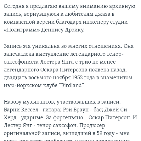
Сегодня я предлагаю вашему вниманию архивную
Learning English
запись, вернувшуюся к любителям джаза в
компактной версии благодаря инженеру студии
СОЦИАЛЬНЫЕ СЕТИ
«Полиграмм» Деннису Дрэйку.
Запись эта уникальна во многих отношениях. Она
запечатлела выступление легендарного тенор-
Языки
саксофониста Лестера Янга с трио не менее
легендарного Оскара Питерсона полвека назад,
двадцать восьмого ноября 1952 года в знаменитом
нью-йоркском клубе “Birdland”
Назову музыкантов, участвовавших в записи:
Барни Кессел - гитара; Рэй Браун - бас; Джей Си
Херд - ударные. За фортепьяно – Оскар Питерсон. И
Лестер Янг - тенор саксофон. Продюсер
оригинальной записи, вышедшей в 59 году - мне