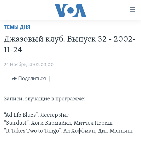
Линки
доступности
Перейти
ТЕМЫ ДНЯ
на
ГЛАВНОЕ
Джазовый клуб. Выпуск 32 - 2002-
основной
ПРОГРАММЫ
контент
11-24
ПРОЕКТЫ
Перейти
АМЕРИКА
к
24 Ноябрь, 2002 03:00
ЭКСПЕРТИЗА
НОВОСТИ ЗА МИНУТУ
УЧИМ АНГЛИЙСКИЙ
основной
Поделиться
ИНТЕРВЬЮ
ИТОГИ
НАША АМЕРИКАНСКАЯ ИСТОРИЯ
навигации
Перейти
ФАКТЫ ПРОТИВ ФЕЙКОВ
ПОЧЕМУ ЭТО ВАЖНО?
А КАК В АМЕРИКЕ?
в
Записи, звучащие в программе:
ЗА СВОБОДУ ПРЕССЫ
ДИСКУССИЯ VOA
АРТЕФАКТЫ
поиск
УЧИМ АНГЛИЙСКИЙ
ДЕТАЛИ
АМЕРИКАНСКИЕ ГОРОДКИ
“Ad Lib Blues”. Лестер Янг
“Stardust”. Хоги Кармайкл, Митчел Пэриш
ВИДЕО
НЬЮ-ЙОРК NEW YORK
ТЕСТЫ
“It Takes Two to Tango”. Ал Хоффман, Дик Мэннинг
ПОДПИСКА НА НОВОСТИ
АМЕРИКА. БОЛЬШОЕ ПУТЕШЕСТВИЕ