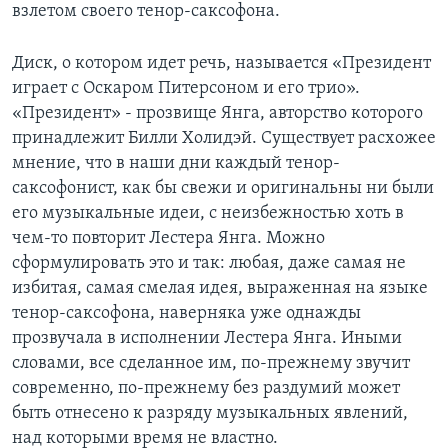
взлетом своего тенор-саксофона.
Диск, о котором идет речь, называется «Президент
играет с Оскаром Питерсоном и его трио».
«Президент» - прозвище Янга, авторство которого
принадлежит Билли Холидэй. Существует расхожее
мнение, что в наши дни каждый тенор-
саксофонист, как бы свежи и оригинальны ни были
его музыкальные идеи, с неизбежностью хоть в
чем-то повторит Лестера Янга. Можно
сформулировать это и так: любая, даже самая не
избитая, самая смелая идея, выраженная на языке
тенор-саксофона, наверняка уже однажды
прозвучала в исполнении Лестера Янга. Иными
словами, все сделанное им, по-прежнему звучит
современно, по-прежнему без раздумий может
быть отнесено к разряду музыкальных явлений,
над которыми время не властно.