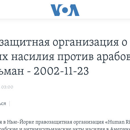
защитная организация о
ях насилия против арабо
ьман - 2002-11-23
2 03:00
ься
 в Нью-Йорке правозащитная организация «Human Rig
рабские и антимусульманские акты насилия в Америке