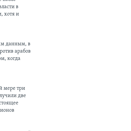
власти в
, хотя и
а
ым данным, в
ротив арабов
ом, когда
й мере три
олучили две
стоящее
лионов