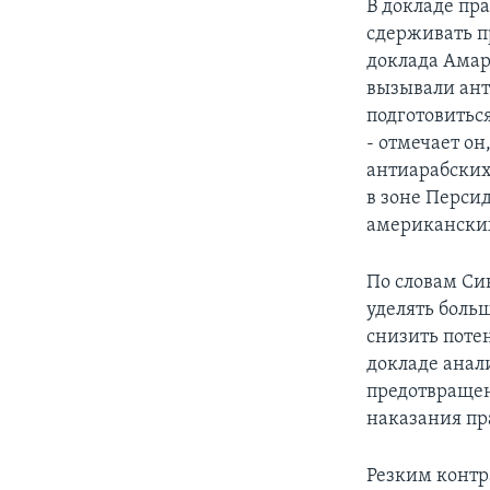
В докладе пр
сдерживать п
доклада Амар
вызывали ан
подготовитьс
- отмечает о
антиарабских
в зоне Персид
американских
По словам Си
уделять бол
снизить поте
докладе анал
предотвращен
наказания пр
Резким контр