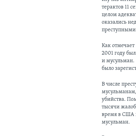
терактов 11 с
целом адеква
оказались нед
преступными
Как отмечает
2001 году бы
и мусульман. 
было зарегист
В числе прес
мусульманам,
убийства. По
тысячи жалоб
время в США 
мусульман.