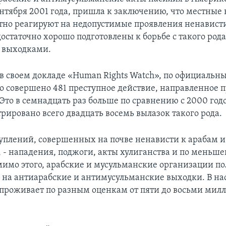
ентября 2001 года, пришла к заключению, что местные 
тно реагируют на недопустимые проявления ненависти
остаточно хорошо подготовлены к борьбе с такого род
 выходками.
 в своем докладе «Human Rights Watch», по официальн
ло совершено 481 преступное действие, направленное п
Это в семнадцать раз больше по сравнению с 2000 год
рировано всего двадцать восемь вылазок такого рода.
туплений, совершенных на почве ненависти к арабам и
 - нападения, поджоги, акты хулиганства и по меньше
мимо этого, арабские и мусульманские организации п
 на антиарабские и антимусульманские выходки. В на
проживает по разным оценкам от пяти до восьми мил