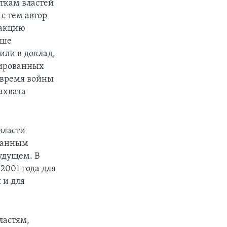
ткам властей
с тем автор
еакцию
чше
или в доклад,
тированных
 время войны
ахвата
власти
ванным
удущем. В
2001 года для
 и для
ластям,