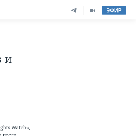
ЭФИР
в и
hts Watch»,
 после