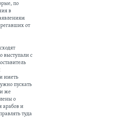
орые, по
ния в
заявлениям
ерегавших от
сходят
о выступали с
оставитель
н
и иметь
нужно пускать
ли же
млены о
 арабов и
правлять туда