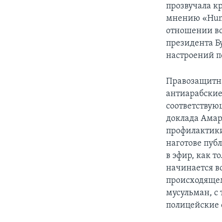
прозвучала к
мнению «Huma
отношении вс
президента Б
настроений п
Правозащитна
антиарабские
соответствую
доклада Амар
профилактики
наготове пуб
в эфир, как 
начинается в
происходящем
мусульман, с 
полицейские 