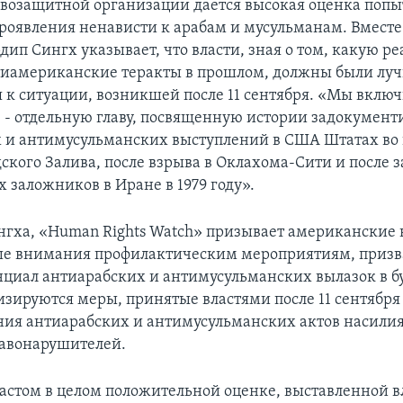
авозащитной организации дается высокая оценка попы
роявления ненависти к арабам и мусульманам. Вместе 
дип Сингх указывает, что власти, зная о том, какую р
тиамериканские теракты в прошлом, должны были лу
я к ситуации, возникшей после 11 сентября. «Мы включ
н, - отдельную главу, посвященную истории задокумен
 и антимусульманских выступлений в США Штатах во
ского Залива, после взрыва в Оклахома-Сити и после з
 заложников в Иране в 1979 году».
нгха, «Human Rights Watch» призывает американские 
ьше внимания профилактическим мероприятиям, приз
нциал антиарабских и антимусульманских вылазок в б
изируются меры, принятые властями после 11 сентября 
ия антиарабских и антимусульманских актов насилия
авонарушителей.
астом в целом положительной оценке, выставленной в