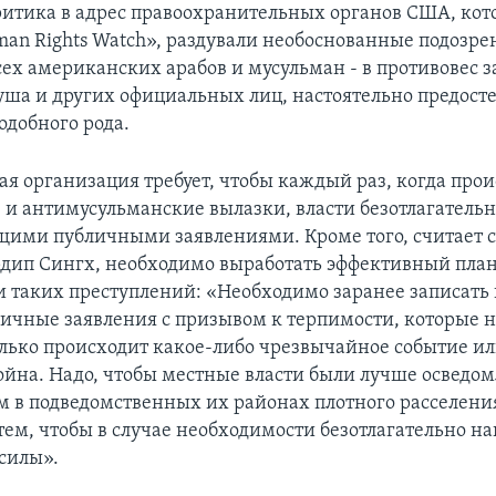
ритика в адрес правоохранительных органов США, кот
n Rights Watch», раздували необоснованные подозре
ех американских арабов и мусульман - в противовес 
уша и других официальных лиц, настоятельно предост
одобного рода.
я организация требует, чтобы каждый раз, когда прои
 и антимусульманские вылазки, власти безотлагательн
щими публичными заявлениями. Кроме того, считает с
дип Сингх, необходимо выработать эффективный пла
 таких преступлений: «Необходимо заранее записать 
личные заявления с призывом к терпимости, которые 
только происходит какое-либо чрезвычайное событие и
ойна. Надо, чтобы местные власти были лучше осведо
 в подведомственных их районах плотного расселения
тем, чтобы в случае необходимости безотлагательно на
силы».