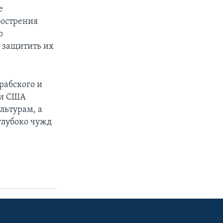
е
бострения
о
 защитить их
рабского и
ии США
льтурам, а
глубоко чужд