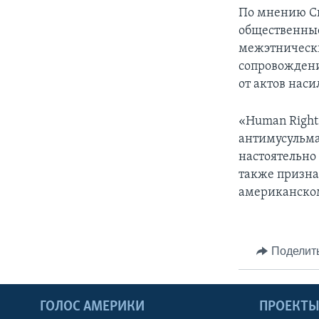
По мнению Си
общественные
межэтническ
сопровождени
от актов наси
«Human Right
антимусульма
настоятельно
также призна
американском
Поделит
ГОЛОС АМЕРИКИ
ПРОЕКТ