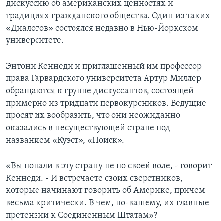
дискуссию об американских ценностях и
традициях гражданского общества. Один из таких
Learning English
«Диалогов» состоялся недавно в Нью-Йоркском
университете.
СОЦИАЛЬНЫЕ СЕТИ
Энтони Кеннеди и приглашенный им профессор
права Гарвардского университета Артур Миллер
Языки
обращаются к группе дискуссантов, состоящей
примерно из тридцати первокурсников. Ведущие
просят их вообразить, что они неожиданно
оказались в несуществующей стране под
названием «Куэст», «Поиск».
«Вы попали в эту страну не по своей воле, - говорит
Кеннеди. - И встречаете своих сверстников,
которые начинают говорить об Америке, причем
весьма критически. В чем, по-вашему, их главные
претензии к Соединенным Штатам»?