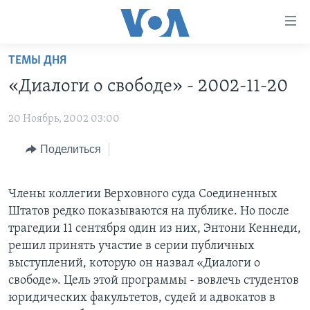
Линки
доступности
Перейти
ТЕМЫ ДНЯ
на
ГЛАВНОЕ
«Диалоги о свободе» - 2002-11-20
основной
ПРОГРАММЫ
контент
20 Ноябрь, 2002 03:00
ПРОЕКТЫ
Перейти
АМЕРИКА
к
ЭКСПЕРТИЗА
Поделиться
НОВОСТИ ЗА МИНУТУ
УЧИМ АНГЛИЙСКИЙ
основной
ИНТЕРВЬЮ
ИТОГИ
НАША АМЕРИКАНСКАЯ ИСТОРИЯ
навигации
Перейти
Члены коллегии Верховного суда Соединенных
ФАКТЫ ПРОТИВ ФЕЙКОВ
ПОЧЕМУ ЭТО ВАЖНО?
А КАК В АМЕРИКЕ?
в
Штатов редко показываются на публике. Но после
ЗА СВОБОДУ ПРЕССЫ
ДИСКУССИЯ VOA
АРТЕФАКТЫ
поиск
трагедии 11 сентября один из них, Энтони Кеннеди,
решил принять участие в серии публичных
УЧИМ АНГЛИЙСКИЙ
ДЕТАЛИ
АМЕРИКАНСКИЕ ГОРОДКИ
выступлений, которую он назвал «Диалоги о
ВИДЕО
НЬЮ-ЙОРК NEW YORK
ТЕСТЫ
свободе». Цель этой программы - вовлечь студентов
юридических факультетов, судей и адвокатов в
ПОДПИСКА НА НОВОСТИ
АМЕРИКА. БОЛЬШОЕ ПУТЕШЕСТВИЕ