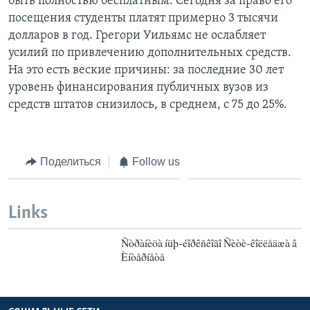
быть полностью бесплатным. Сегодня за право его
посещения студенты платят примерно 3 тысячи
долларов в год. Грегори Уильямс не ослабляет
усилий по привлечению дополнительных средств.
На это есть веские причины: за последние 30 лет
уровень финансирования публичных вузов из
средств штатов снизилось, в среднем, с 75 до 25%.
Поделиться
Follow us
Links
Ñòðàíèöà íüþ-éîðêñêîãî Ñèòè-êîëëåäæà â
Èíòåðíåòå