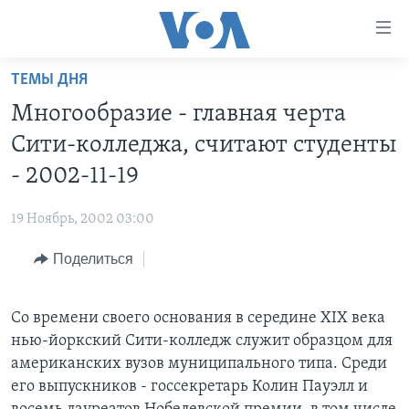
Линки
доступности
Перейти
ТЕМЫ ДНЯ
на
ГЛАВНОЕ
Многообразие - главная черта
основной
ПРОГРАММЫ
контент
Сити-колледжа, считают студенты
ПРОЕКТЫ
Перейти
АМЕРИКА
- 2002-11-19
к
ЭКСПЕРТИЗА
НОВОСТИ ЗА МИНУТУ
УЧИМ АНГЛИЙСКИЙ
основной
19 Ноябрь, 2002 03:00
ИНТЕРВЬЮ
ИТОГИ
НАША АМЕРИКАНСКАЯ ИСТОРИЯ
навигации
Перейти
Поделиться
ФАКТЫ ПРОТИВ ФЕЙКОВ
ПОЧЕМУ ЭТО ВАЖНО?
А КАК В АМЕРИКЕ?
в
ЗА СВОБОДУ ПРЕССЫ
ДИСКУССИЯ VOA
АРТЕФАКТЫ
поиск
Со времени своего основания в середине XIX века
УЧИМ АНГЛИЙСКИЙ
ДЕТАЛИ
АМЕРИКАНСКИЕ ГОРОДКИ
нью-йоркский Сити-колледж служит образцом для
ВИДЕО
НЬЮ-ЙОРК NEW YORK
ТЕСТЫ
американских вузов муниципального типа. Среди
его выпускников - госсекретарь Колин Пауэлл и
ПОДПИСКА НА НОВОСТИ
АМЕРИКА. БОЛЬШОЕ ПУТЕШЕСТВИЕ