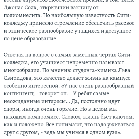
восемь лауреатов Нобелевской премии, в том числе
Джонас Солк, открывший вакцину от
Learning English
полиомиелита. Но наибольшую известность Сити-
колледжу принесло стремление обеспечить расовое
СОЦИАЛЬНЫЕ СЕТИ
и этническое разнообразие учащихся и доступное
по цене образование.
Отвечая на вопрос о самых заметных чертах Сити-
Языки
колледжа, его учащиеся непременно называют
многообразие. По мнению студента-химика Льва
Свиридова, это качество делает жизнь на кампусе
особенно интересной. «У нас очень разнообразный
контингент, - говорит он. - У ребят самые
неожиданные интересы… Да, постоянно идут
споры, иногда очень горячие. Но в целом мы
находим компромисс. Словом, жизнь бьет ключом,
как и положено. Все понимают, что надо уживаться
друг с другом, - ведь мы учимся в одном вузе».