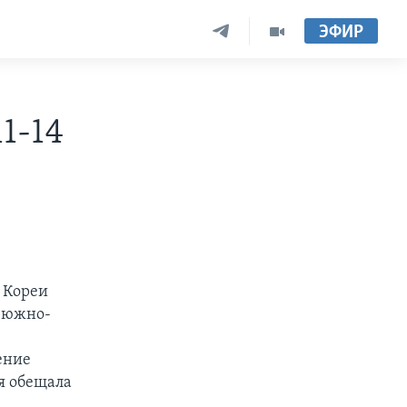
ЭФИР
1-14
 Кореи
и южно-
ение
я обещала