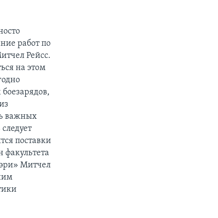
носто
ние работ по
итчел Рейсс.
ься на этом
годно
 боезарядов,
из
нь важных
 следует
ятся поставки
н факультета
эри» Митчел
ршим
тики