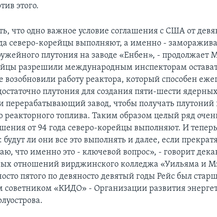
тив этого.
ть, что одно важное условие соглашения с США от девя
ода северо-корейцы выполняют, а именно - заморажива
ужейного плутония на заводе «Енбен», - продолжает М
ейцы разрешили международным инспекторам остават
не возобновили работу реактора, который способен еже
достаточно плутония для создания пяти-шести ядерных
ли перерабатывающий завод, чтобы получать плутоний 
о реакторного топлива. Таким образом целый ряд оче
ашения от 94 года северо-корейцы выполняют. И теперь
: будут ли они все это выполнять и далее, если прекрат
аю, что именно это - ключевой вопрос», - говорит дека
ых отношений вирджинского колледжа «Уильяма и М
носто пятого по девяносто девятый годы Рейс был ста
 советником «КИДО» - Организации развития энерге
олуострова.