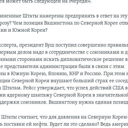
ея может быть следующей на очереди».
диненные Штаты намерены предпринять в ответ на эту
розу? Чем позиция Вашингтона по Северной Корее отли
нии и Южной Кореи?
сперта, президент Буш поступил совершенно правильн
 первым делом надо в сотрудничестве с союзниками и 
нными сторонами искать дипломатическое решение в
е представители администрации были в связи с этим
ы в Южную Корею, Японию, КНР и Россию. При этом я
ции Северной Кореи внушают больший страх ее сосед
Штатам. Рейсс утверждает, что успех действий США в
ии ядерному шантажу Северной Кореи в значительно
оддержки союзников. Вашингтону нужна единая позиц
Штаты считают, что для давления на Северную Корею
 поставки ей нефти. Будет ли это сделано? Ведь амер