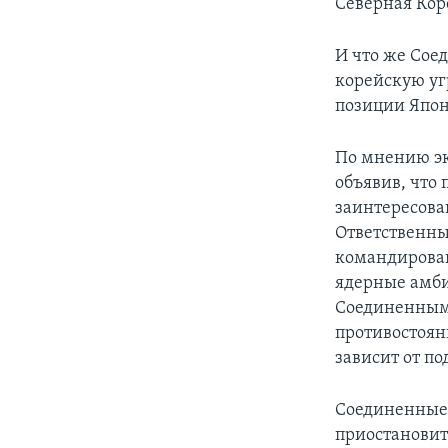
Северная Кор
И что же Сое
корейскую уг
позиции Япо
По мнению эк
объявив, что
заинтересова
Ответственны
командирован
ядерные амби
Соединенным 
противостоян
зависит от п
Соединенные 
приостановить