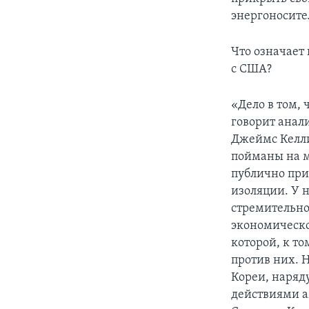
энергоносител
Что означает
с США?
«Дело в том,
говорит анал
Джеймс Келли
пойманы на м
публично при
изоляции. У 
стремительно 
экономическо
которой, к т
против них. Н
Кореи, наряду
действиями а