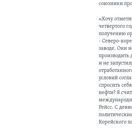
союзники про
«Хочу отмети
четвертого г
получению ор
- Северо-кор
заводе. Они 
производить 
и не запусти
отработанног
условий согл
спросить себя
нефти? Я счит
международн
Рейсс. С девя
политическим
Корейского п