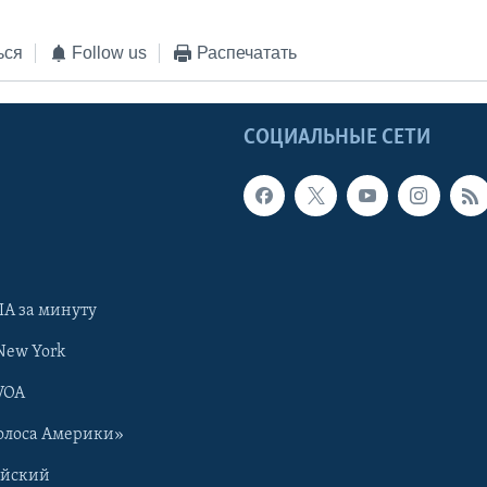
ься
Follow us
Распечатать
Ы
СОЦИАЛЬНЫЕ СЕТИ
А за минуту
New York
VOA
олоса Америки»
ийский