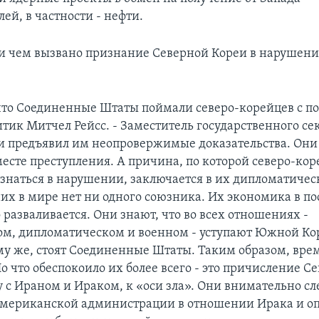
ей, в частности - нефти.
 и чем вызвано признание Северной Кореи в нарушен
 что Соединенные Штаты поймали северо-корейцев с п
итик Митчел Рейсс. - Заместитель государственного се
 предъявил им неопровержимые доказательства. Они
есте преступления. А причина, по которой северо-ко
знаться в нарушении, заключается в их дипломатичес
них в мире нет ни одного союзника. Их экономика в п
разваливается. Они знают, что во всех отношениях -
м, дипломатическом и военном - уступают Южной Кор
ому же, стоят Соединенные Штаты. Таким образом, вре
о что обеспокоило их более всего - это причисление С
 с Ираном и Ираком, к «оси зла». Они внимательно сл
мериканской администрации в отношении Ирака и оп