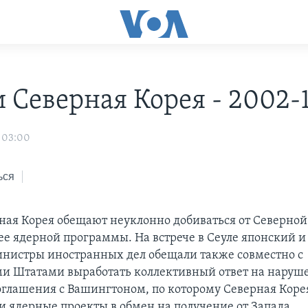
 Северная Корея - 2002-1
 03:00
ься
ая Корея обещают неуклонно добиваться от Северной
ее ядерной программы. На встрече в Сеуле японский 
нистры иностранных дел обещали также совместно с
и Штатами выработать коллективный ответ на наруш
глашения с Вашингтоном, по которому Северная Коре
и ядерные проекты в обмен на получение от Запада