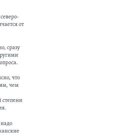
 северо-
чается от
о, сразу
другими
опроса.
сно, что
ям, чем
й степени
ия.
 надо
иканские