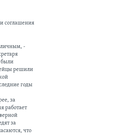
ии соглашения
оличным, -
кретаря
 были
рейцы решили
кой
оследние годы
ее, за
мя работает
еверной
едят за
асаются, что