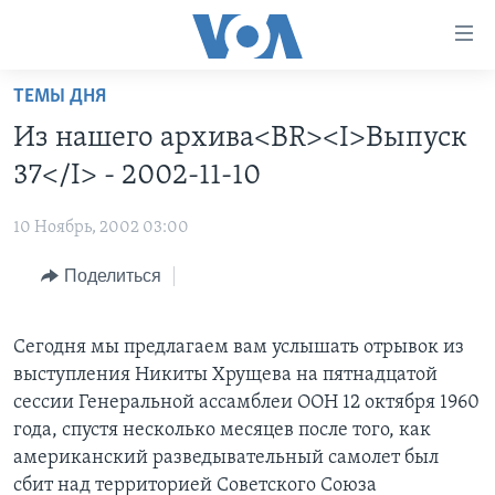
Линки
доступности
Перейти
ТЕМЫ ДНЯ
на
ГЛАВНОЕ
Из нашего архива<BR><I>Выпуск
основной
ПРОГРАММЫ
контент
37</I> - 2002-11-10
ПРОЕКТЫ
Перейти
АМЕРИКА
к
10 Ноябрь, 2002 03:00
ЭКСПЕРТИЗА
НОВОСТИ ЗА МИНУТУ
УЧИМ АНГЛИЙСКИЙ
основной
Поделиться
ИНТЕРВЬЮ
ИТОГИ
НАША АМЕРИКАНСКАЯ ИСТОРИЯ
навигации
Перейти
ФАКТЫ ПРОТИВ ФЕЙКОВ
ПОЧЕМУ ЭТО ВАЖНО?
А КАК В АМЕРИКЕ?
в
Сегодня мы предлагаем вам услышать отрывок из
ЗА СВОБОДУ ПРЕССЫ
ДИСКУССИЯ VOA
АРТЕФАКТЫ
поиск
выступления Никиты Хрущева на пятнадцатой
УЧИМ АНГЛИЙСКИЙ
ДЕТАЛИ
АМЕРИКАНСКИЕ ГОРОДКИ
сессии Генеральной ассамблеи ООН 12 октября 1960
года, спустя несколько месяцев после того, как
ВИДЕО
НЬЮ-ЙОРК NEW YORK
ТЕСТЫ
американский разведывательный самолет был
ПОДПИСКА НА НОВОСТИ
АМЕРИКА. БОЛЬШОЕ ПУТЕШЕСТВИЕ
сбит над территорией Советского Союза