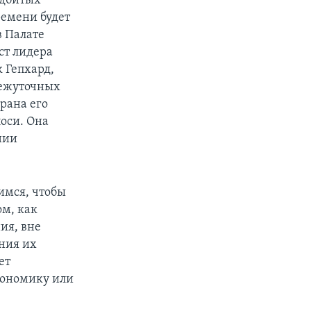
одбитых
ремени будет
в Палате
ст лидера
 Гепхард,
межуточных
брана его
оси. Она
нии
имся, чтобы
ом, как
ия, вне
ения их
ет
кономику или