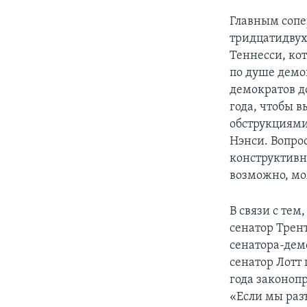
Главным сопе
тридцатидвух
Теннесси, кот
по душе демо
демократов д
года, чтобы 
обструкциями
Нэнси. Вопро
конструктивн
возможно, мо
В связи с тем
сенатор Трент
сенатора-дем
сенатор Лотт
года законоп
«Если мы разъ