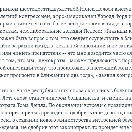
рником шестидесятидвухлетней Нэнси Пелоси выступ
летний конгрессмен, афро-американец Хэролд Форд и
орый считает, что его более центристские взгляды ско
кратам, чем либеральные взгляды Пелоси: «Главным 
олжен быть вопрос о том, что следует осуществить в б
выйти за рамки имиджа лояльной оппозиции и не зани
 или чинить препятствия -- что мне доводится часто с
с в том, что мы - демократы - можем предложить в пор
ой оппозиции тому, что происходит в настоящий моме
жет произойти в ближайшие два года», - заявил конгр
, что в Сенате республиканцы снова оказались в больш
 Лотт снова станет лидером большинства, и сменит на
ократа Тома Дэшла. По окончании встречи с президен
 повторил призыв президента одобрить еще до конца 
роект о создании нового министерства внутренней без
едемся, не одобрив этот законопрект, то пройдет еще