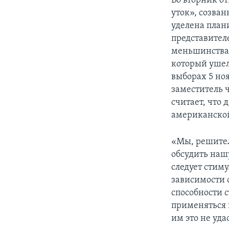
Во вторник о
уток», созва
уделена план
представителе
меньшинства,
который ушел
выборах 5 ноя
заместитель 
считает, что
американско
«Мы, решител
обсудить наш
следует стиму
зависимости о
способности 
применяться 
им это не уда