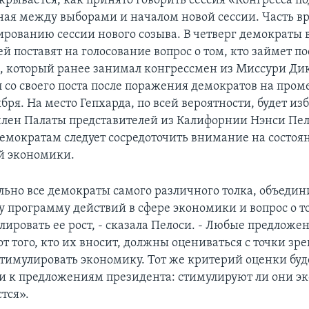
ткрывается, как принято говорить сессия «Конгресса п
нная между выборами и началом новой сессии. Часть в
ированию сессии нового созыва. В четверг демократы 
й поставят на голосование вопрос о том, кто займет по
 который ранее занимал конгрессмен из Миссури Дик
 со своего поста после поражения демократов на про
бря. На место Гепхарда, по всей вероятности, будет из
член Палаты представителей из Калифорнии Нэнси Пел
 демократам следует сосредоточить внимание на состоя
й экономики.
ьно все демократы самого различного толка, объедин
у программу действий в сфере экономики и вопрос о т
лировать ее рост, - сказала Пелоси. - Любые предложен
т того, кто их вносит, должны оцениваться с точки зр
стимулировать экономику. Тот же критерий оценки буд
и к предложениям президента: стимулируют ли они э
стся».