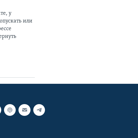
те, у
ропускать или
рессе
вернуть