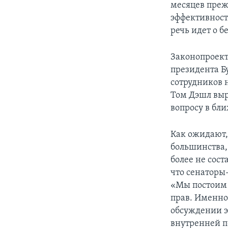
месяцев преж
эффективност
речь идет о б
Законопроект 
президента Б
сотрудников 
Том Дэшл выр
вопросу в бл
Как ожидают,
большинства,
более не сос
что сенаторы
«Мы постоим 
прав. Именно 
обсуждении э
внутренней п