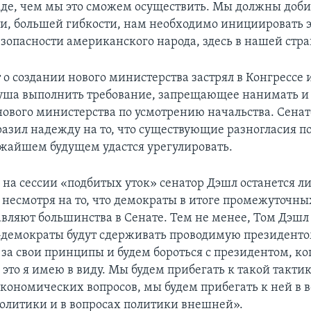
де, чем мы это сможем осуществить. Мы должны доби
и, большей гибкости, нам необходимо инициировать эт
езопасности американского народа, здесь в нашей стра
о создании нового министерства застрял в Конгрессе и
уша выполнить требование, запрещающее нанимать и
нового министерства по усмотрению начальства. Сена
азил надежду на то, что существующие разногласия по
ижайшем будущем удастся урегулировать.
 на сессии «подбитых уток» сенатор Дэшл останется л
 несмотря на то, что демократы в итоге промежуточны
тавляют большинства в Сенате. Тем не менее, Том Дэшл
-демократы будут сдерживать проводимую президенто
за свои принципы и будем бороться с президентом, ког
это я имею в виду. Мы будем прибегать к такой такти
кономических вопросов, мы будем прибегать к ней в 
олитики и в вопросах политики внешней».