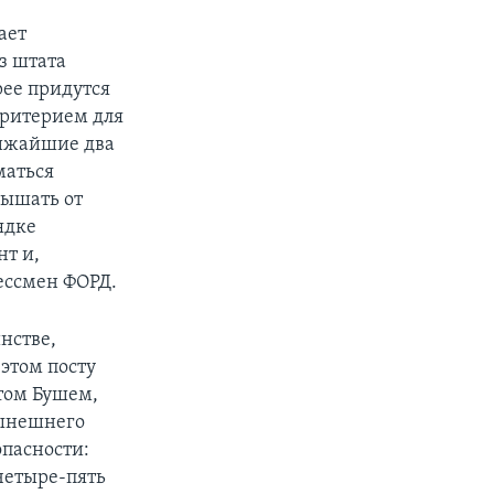
ает
з штата
рее придутся
критерием для
лижайшие два
маться
лышать от
ядке
нт и,
ессмен ФОРД.
инстве,
 этом посту
том Бушем,
нынешнего
опасности:
 четыре-пять