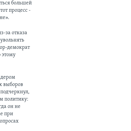
ться большей
от процесс -
не».
з-за отказа
 увольнять
тор-демократ
 этому
идером
х выборов
 подчеркнул,
м политику:
да он не
ке при
вопросах