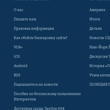
О нас
Америка
Пишите нам
Итоги
Правовая информация
Детали
Как обойти блокировку сайта?
Новости СШ
VOA+
Нью-Йорк 
iOS
Дискуссия 
Android
История «Г
RSS
Учим англ
Learning English
Подпишитесь на новости
ПОЗИЦИЯ 
Пособие по безопасному пользованию
СОЦИАЛЬНЫЕ СЕТИ
Интернетом
Доступная среда: Section 508