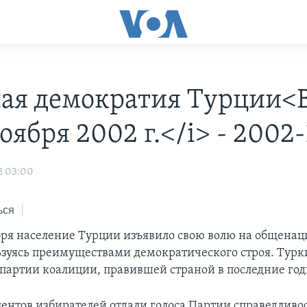
ая демократия Турции<
оября 2002 г.</i> - 2002-
2 03:00
ься
бря население Турции изъявило свою волю на общена
ьзуясь преимуществами демократического строя. Турк
и партии коалиции, правившей страной в последние год
центов избирателей отдали голоса Партии справедливо