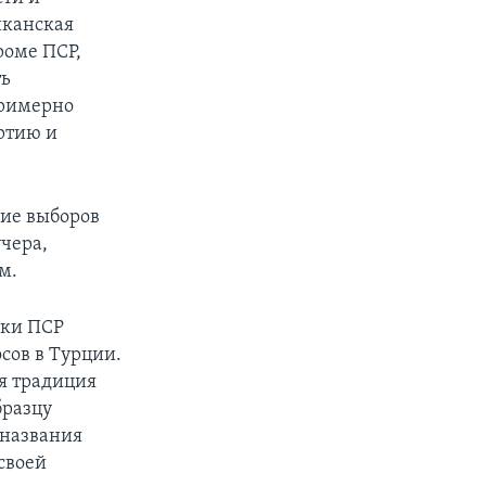
ликанская
роме ПСР,
ть
примерно
ртию и
ние выборов
чера,
м.
оки ПСР
сов в Турции.
яя традиция
бразцу
 названия
своей