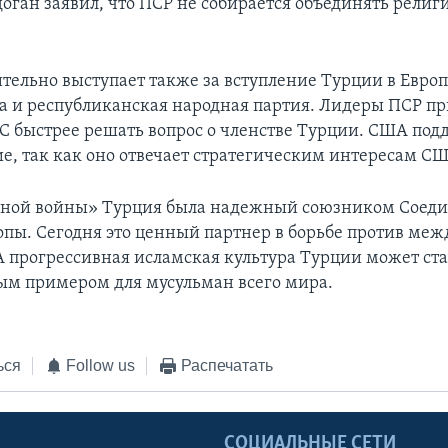
доган заявил, что ПСР не собирается объединять религ
тельно выступает также за вступление Турции в Евро
ла и республиканская народная партия. Лидеры ПСР п
ЕС быстрее решать вопрос о членстве Турции. США по
ие, так как оно отвечает стратегическим интересам С
одной войны» Турция была надежный союзником Соед
опы. Сегодня это ценный партнер в борьбе против ме
А прогрессивная исламская культура Турции может ста
м примером для мусульман всего мира.
ься
Follow us
Распечатать
Ы
СОЦИАЛЬНЫЕ СЕТИ