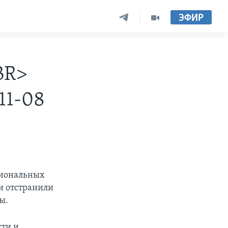
ЭФИР
BR>
11-08
циональных
и отстранили
ы.
сти и