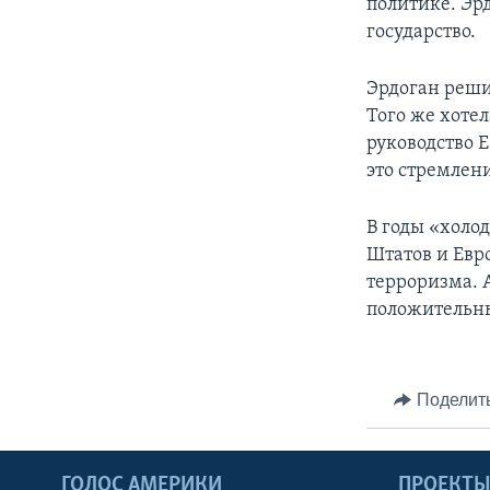
политике. Эр
государство.
Эрдоган реши
Того же хоте
руководство 
это стремлен
В годы «хол
Штатов и Евр
терроризма. 
положительны
Поделит
ГОЛОС АМЕРИКИ
ПРОЕКТ