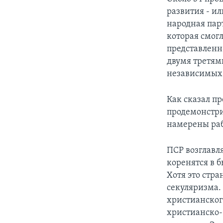
развития - ил
народная парт
которая смог
представленн
двумя третям
независимых 
Как сказал п
продемонстри
намерены раб
ПСР возглавл
коренятся в 
Хотя это стра
секуляризма.
христианског
христианско-