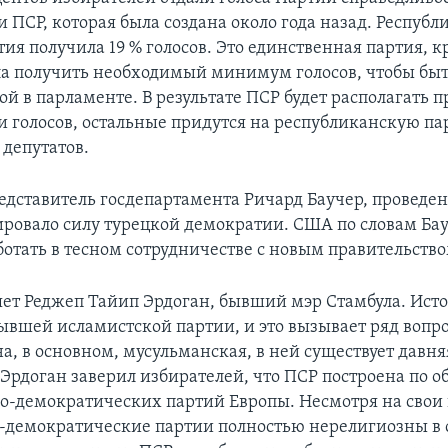
и ПСР, которая была создана около года назад. Респуб
ия получила 19 % голосов. Это единственная партия, к
ла получить необходимый минимум голосов, чтобы бы
ой в парламенте. В результате ПСР будет располагать 
и голосов, остальные придутся на республиканскую па
депутатов.
редставитель госдепартамента Ричард Баучер, проведе
ровало силу турецкой демократии. США по словам Бау
отать в тесном сотрудничестве с новым правительство
яет Реджеп Тайип Эрдоган, бывший мэр Стамбула. Ист
бывшей исламистской партии, и это вызывает ряд вопро
на, в основном, мусульманская, в ней существует давн
 Эрдоган заверил избирателей, что ПСР построена по о
о-демократических партий Европы. Несмотря на свои
-демократические партии полностью нерелигиозны в 