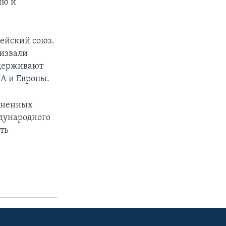
ию и
пейский союз.
ризвали
ддерживают
ША и Европы.
иненных
ждународного
ть