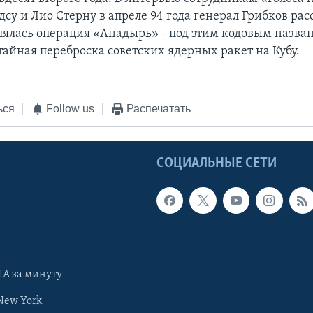
су и Лио Стерну в апреле 94 года генерал Грибков расс
лялась операция «Анадырь» - под зтим кодовым назва
тайная переброска советских ядерных ракет на Кубу.
ься
Follow us
Распечатать
Ы
СОЦИАЛЬНЫЕ СЕТИ
А за минуту
New York