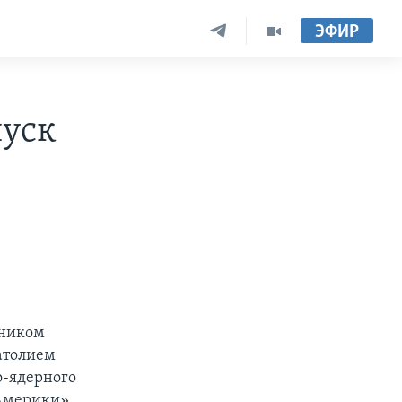
ЭФИР
пуск
ьником
атолием
о-ядерного
 Америки»