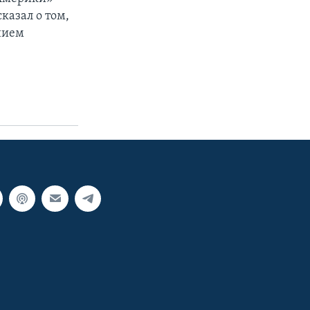
казал о том,
нием