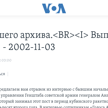
шего архива.<BR><I> Вы
 - 2002-11-03
2 03:00
ься
редлагаем вам отрывок из интервью с бывшим начал
 управления Генштаба советской армии генералом Ан
оторый занимал этот пост в период кубинского ракетн
ьдесят второго года. В интервью сотрудникам «Голоса