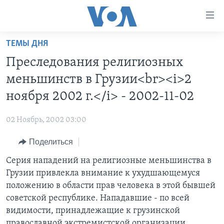
Линки
доступности
Перейти
ТЕМЫ ДНЯ
на
ГЛАВНОЕ
Преследования религиозных
основной
ПРОГРАММЫ
контент
меньшинств в Грузии<br><i>2
ПРОЕКТЫ
Перейти
АМЕРИКА
ноября 2002 г.</i> - 2002-11-02
к
ЭКСПЕРТИЗА
НОВОСТИ ЗА МИНУТУ
УЧИМ АНГЛИЙСКИЙ
основной
02 Ноябрь, 2002 03:00
ИНТЕРВЬЮ
ИТОГИ
НАША АМЕРИКАНСКАЯ ИСТОРИЯ
навигации
Перейти
Поделиться
ФАКТЫ ПРОТИВ ФЕЙКОВ
ПОЧЕМУ ЭТО ВАЖНО?
А КАК В АМЕРИКЕ?
в
Серия нападений на религиозные меньшинства в
ЗА СВОБОДУ ПРЕССЫ
ДИСКУССИЯ VOA
АРТЕФАКТЫ
поиск
Грузии привлекла внимание к ухудшающемуся
УЧИМ АНГЛИЙСКИЙ
ДЕТАЛИ
АМЕРИКАНСКИЕ ГОРОДКИ
положению в области прав человека в этой бывшей
ВИДЕО
советской республике. Нападавшие - по всей
НЬЮ-ЙОРК NEW YORK
ТЕСТЫ
видимости, принадлежащие к грузинской
ПОДПИСКА НА НОВОСТИ
АМЕРИКА. БОЛЬШОЕ ПУТЕШЕСТВИЕ
православной экстремистской организации