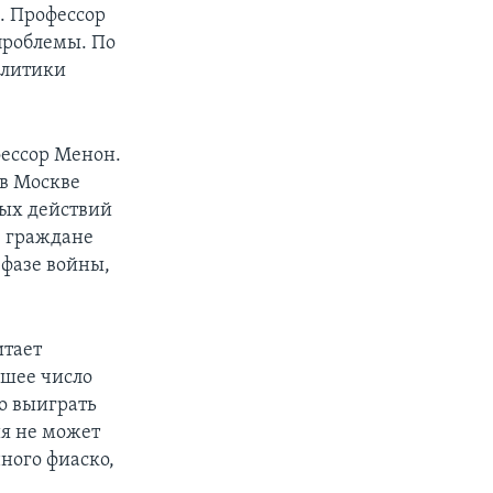
. Профессор
проблемы. По
олитики
фессор Менон.
 в Москве
вых действий
е граждане
 фазе войны,
итает
ьшее число
то выиграть
ия не может
ного фиаско,