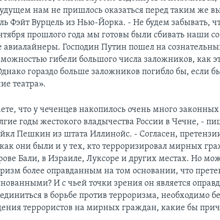
дущем нам не пришлось оказаться перед таким же вы
ь Фэйт Вурцель из Нью-Йорка. - Не будем забывать, чт
ентября прошлого года мы готовы были сбивать наши с
 авиалайнеры. Господин Путин пошел на сознательны
озможностью гибели большого числа заложников, как э
Однако гораздо больше заложников погибло бы, если б
ие театра».
ете, что у чеченцев накопилось очень много законных
лгие годы жестокого владычества России в Чечне, - пи
айкл Пешкин из штата Иллинойс. - Согласен, претензи
, как они были и у тех, кто терроризировал мирных гр
рове Бали, в Израиле, Луксоре и других местах. Но мо
оризм более оправданным на том основании, что прет
снованными? И с чьей точки зрения он является оправ
единиться в борьбе против терроризма, необходимо б
дения террористов на мирных граждан, какие бы при