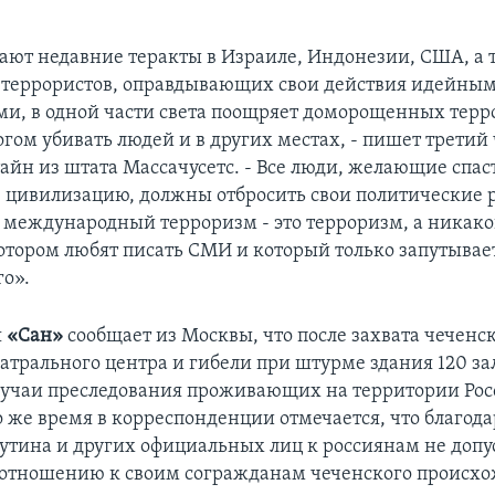
ают недавние теракты в Израиле, Индонезии, США, а т
х террористов, оправдывающих свои действия идейны
и, в одной части света поощряет доморощенных терр
гом убивать людей и в других местах, - пишет третий 
айн из штата Массачусетс. - Все люди, желающие спас
 цивилизацию, должны отбросить свои политические р
о международный терроризм - это терроризм, а никако
котором любят писать СМИ и который только запутывае
о».
я
«Сан»
сообщает из Москвы, что после захвата чечен
атрального центра и гибели при штурме здания 120 з
лучаи преследования проживающих на территории Ро
о же время в корреспонденции отмечается, что благод
утина и других официальных лиц к россиянам не допу
 отношению к своим согражданам чеченского происх