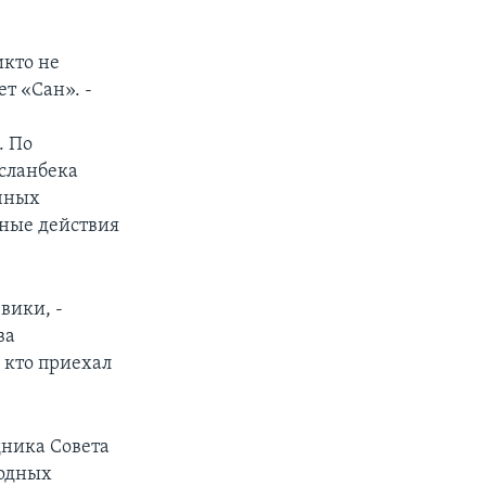
икто не
т «Сан». -
. По
сланбека
ичных
вные действия
вики, -
ва
 кто приехал
дника Совета
родных