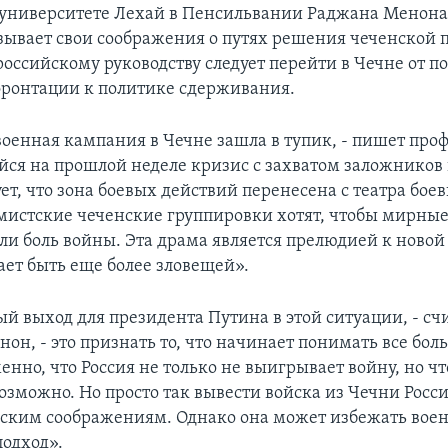
университете Лехай в Пенсильвании Раджана Менона
ывает свои соображения о путях решения чеченской 
российскому руководству следует перейти в Чечне от п
ронтации к политике сдерживания.
военная кампания в Чечне зашла в тупик, - пишет про
йся на прошлой неделе кризис с захватом заложников
ет, что зона боевых действий перенесена с театра бое
емистские чеченские группировки хотят, чтобы мирны
ли боль войны. Эта драма является прелюдией к новой
ает быть еще более зловещей».
й выход для президента Путина в этой ситуации, - сч
он, - это признать то, что начинает понимать все бол
енно, что Россия не только не выигрывает войну, но ч
возможно. Но просто так вывести войска из Чечни Росс
еским соображениям. Однако она может избежать воен
подход».