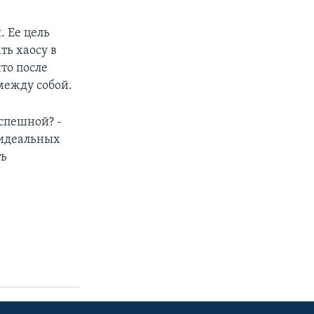
. Ее цель
ть хаосу в
то после
между собой.
спешной? -
 идеальных
ть