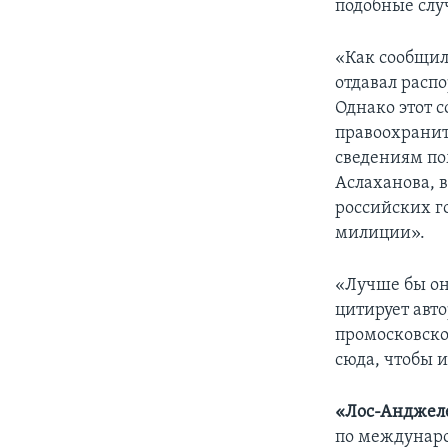
подобные слу
«Как сообщил
отдавал расп
Однако этот с
правоохранит
сведениям по
Аслаханова, 
российских г
милиции».
«Лучше бы он
цитирует авт
промосковско
сюда, чтобы и
«Лос-Анджел
по междунар