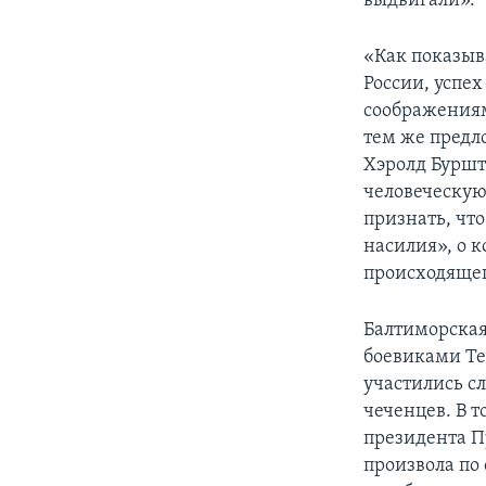
выдвигали».
«Как показыв
России, успе
соображениям
тем же предло
Хэролд Буршт
человеческую
признать, чт
насилия», о 
происходящег
Балтиморска
боевиками Те
участились с
чеченцев. В т
президента П
произвола по