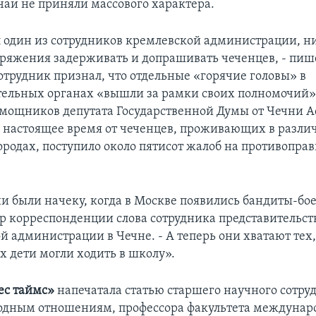
чаи не приняли массового характера.
 один из сотрудников кремлевской администрации, н
оряжения задерживать и допрашивать чеченцев, - пише
отрудник признал, что отдельные «горячие головы» в
ельных органах «вышли за рамки своих полномочий»
мощников депутата Государственной Думы от Чечни А
в настоящее время от чеченцев, проживающих в разл
ородах, поступило около пятисот жалоб на противопра
и были начеку, когда в Москве появились бандиты-бое
ор корреспонденции слова сотрудника представительст
й администрации в Чечне. - А теперь они хватают тех,
х дети могли ходить в школу».
ес таймс»
напечатала статью старшего научного сотру
одным отношениям, профессора факультета междуна