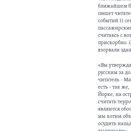
ближайшем бу
пишет читател
событий 11 с
пассажирские
считаясь с в
прискорбно. 
взорвали здан
«Вы утвержда
русским за до
читатель - М
есть - так же
Йорке, на ост
считать терр
являются обо
мы хотим объ
осудить напа