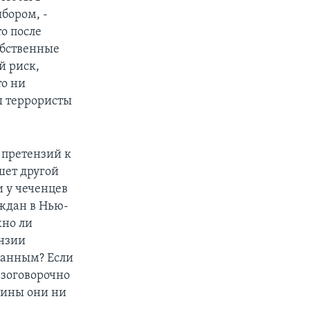
бором, -
о после
обственные
й риск,
то ни
ы террористы
 претензий к
шет другой
и у чеченцев
аждан в Нью-
жно ли
ензии
данным? Если
езоговорочно
чины они ни