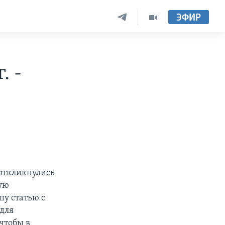
ЭФИР
. -
 откликнулись
ую
у статью с
 для
чтобы в