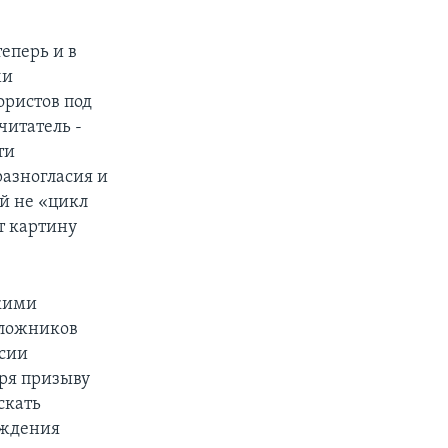
еперь и в
ми
ористов под
читатель -
ти
азногласия и
й не «цикл
т картину
скими
аложников
ссии
аря призыву
скать
ождения