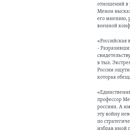
отношений в 
Менон высказ
его мнению, 
военной конф
«Российская 
- Разразивши
свидетельству
в тыл. Экстр
России ощути
которая обещ
«Единственны
профессор Мен
россиян. А им
эту войну не
по стратегич
избрав иной 