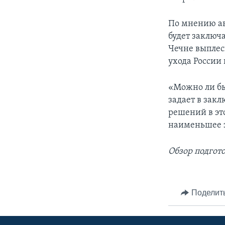
По мнению ав
будет заключа
Чечне выплес
ухода России
«Можно ли бы
задает в закл
решений в эт
наименьшее з
Обзор подгот
Поделит