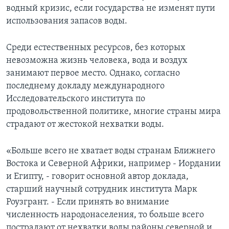
водный кризис, если государства не изменят пути
Learning English
использования запасов воды.
СОЦИАЛЬНЫЕ СЕТИ
Среди естественных ресурсов, без которых
невозможна жизнь человека, вода и воздух
занимают первое место. Однако, согласно
последнему докладу международного
Языки
Исследовательского института по
продовольственной политике, многие страны мира
страдают от жестокой нехватки воды.
«Больше всего не хватает воды странам Ближнего
Востока и Северной Африки, например - Иордании
и Египту, - говорит основной автор доклада,
старший научный сотрудник института Марк
Роузгрант. - Если принять во внимание
численность народонаселения, то больше всего
пострадают от нехватки воды районы северной и