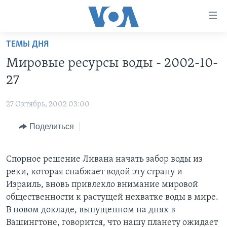
Линки
доступности
Перейти
ТЕМЫ ДНЯ
на
ГЛАВНОЕ
Мировые ресурсы воды - 2002-10-
основной
ПРОГРАММЫ
контент
27
ПРОЕКТЫ
Перейти
АМЕРИКА
к
27 Октябрь, 2002 03:00
ЭКСПЕРТИЗА
НОВОСТИ ЗА МИНУТУ
УЧИМ АНГЛИЙСКИЙ
основной
Поделиться
ИНТЕРВЬЮ
ИТОГИ
НАША АМЕРИКАНСКАЯ ИСТОРИЯ
навигации
Перейти
ФАКТЫ ПРОТИВ ФЕЙКОВ
ПОЧЕМУ ЭТО ВАЖНО?
А КАК В АМЕРИКЕ?
в
Спорное решение Ливана начать забор воды из
ЗА СВОБОДУ ПРЕССЫ
ДИСКУССИЯ VOA
АРТЕФАКТЫ
поиск
реки, которая снабжает водой эту страну и
УЧИМ АНГЛИЙСКИЙ
ДЕТАЛИ
АМЕРИКАНСКИЕ ГОРОДКИ
Израиль, вновь привлекло внимание мировой
общественности к растущей нехватке воды в мире.
ВИДЕО
НЬЮ-ЙОРК NEW YORK
ТЕСТЫ
В новом докладе, выпущенном на днях в
ПОДПИСКА НА НОВОСТИ
АМЕРИКА. БОЛЬШОЕ ПУТЕШЕСТВИЕ
Вашингтоне, говорится, что нашу планету ожидает