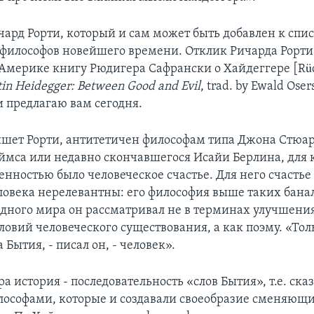
чард Рорти, который и сам может быть добавлен к спи
илософов новейшего времени. Отклик Ричарда Рорти
мерике книгу Рюдигера Сафрански о Хайдеггере [Rü
in Heidegger: Between Good and Evil
, trad. by Ewald Oser
я и предлагаю вам сегодня.
ишет Рорти, антитетичен философам типа Джона Стюа
мса или недавно скончавшегося Исайи Берлина, для 
енностью было человеческое счастье. Для него счастье
ловека нерелевантны: его философия выше таких бана
дного мира он рассматривал не в терминах улучшени
овий человеческого существования, а как поэму. «Тол
 Бытия, - писал он, - человек».
а история - последовательность «слов Бытия», т.е. ска
ософами, которые и создавали своеобразие сменяющи