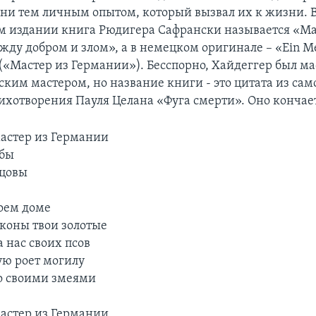
ни тем личным опытом, который вызвал их к жизни. 
м издании книга Рюдигера Сафрански называется «М
ду добром и злом», а в немецком оригинале – «Ein Me
 («Мастер из Германии»). Бесспорно, Хайдеггер был ма
ским мастером, но название книги - это цитата из сам
тихотворения Пауля Целана «Фуга смерти». Оно кончает
мастер из Германии
убы
нцовы
воем доме
коны твои золотые
а нас своих псов
ю роет могилу
со своими змеями
мастер из Германии