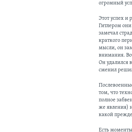
огромный усп
Этот успех и 
Гитлером они
замечал страд
краткого пер
мысли, он за
внимания. Во
Он удалился 
сменил решим
Послевоенные
том, что тех
полное забвен
же явления) 
какой прежде
Есть моменты