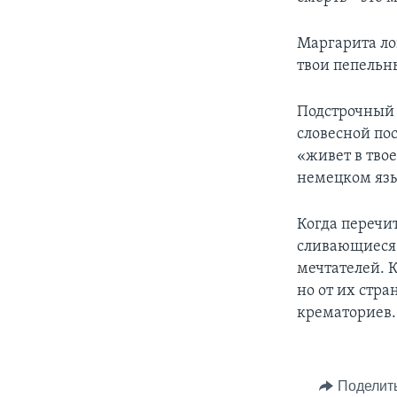
Маргарита ло
твои пепельн
Подстрочный 
словесной по
«живет в твое
немецком язы
Когда перечи
сливающиеся 
мечтателей. 
но от их стр
крематориев.
Поделит