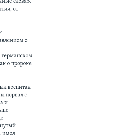
чные слова»,
тия, от
и
авлением о
а германском
ак о пророке
ыл воспитан
ы порвал с
а и
ньше
де
кнутый
, имел