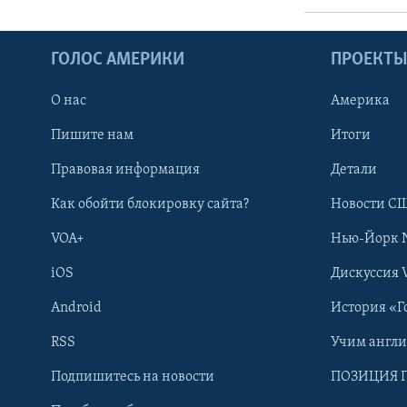
ГОЛОС АМЕРИКИ
ПРОЕКТ
О нас
Америка
Пишите нам
Итоги
Правовая информация
Детали
Как обойти блокировку сайта?
Новости СШ
VOA+
Нью-Йорк 
iOS
Дискуссия 
Android
История «Г
RSS
Учим англ
Learning English
Подпишитесь на новости
ПОЗИЦИЯ 