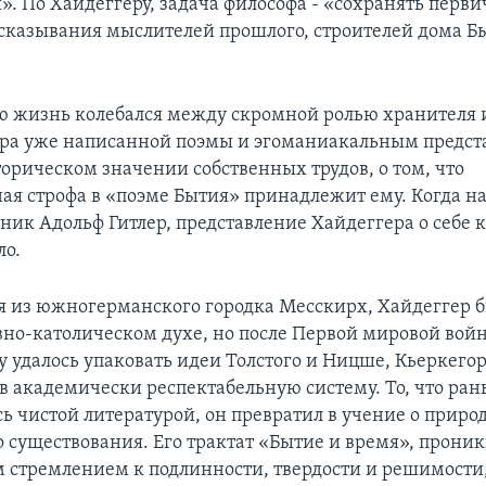
». По Хайдеггеру, задача философа - «сохранять перви
казывания мыслителей прошлого, строителей дома Бы
ю жизнь колебался между скромной ролью хранителя 
ра уже написанной поэмы и эгоманиакальным предст
орическом значении собственных трудов, о том, что
ая строфа в «поэме Бытия» принадлежит ему. Когда н
ник Адольф Гитлер, представление Хайдеггера о себе к
ло.
 из южногерманского городка Месскирх, Хайдеггер б
вно-католическом духе, но после Первой мировой войн
у удалось упаковать идеи Толстого и Ницше, Кьеркегор
 в академически респектабельную систему. То, что ра
ь чистой литературой, он превратил в учение о приро
о существования. Его трактат «Бытие и время», прони
стремлением к подлинности, твердости и решимости