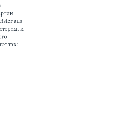
В
артин
ister aus
стером, и
ого
ся так: