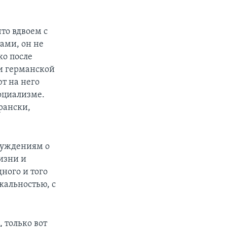
то вдвоем с
ами, он не
ко после
и германской
т на него
оциализме.
рански,
суждениям о
изни и
дного и того
кальностью, с
 только вот