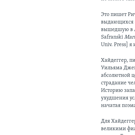
Это пишет Ри
выдающихся ф
вышедшую в А
Safranski
Mart
Univ. Press] 
Хайдеггер, п
Уильяма Джей
абсолютной ц
страдание че
Историю запа
ухудшения усл
начатая поэма
Для Хайдеггер
великими фил