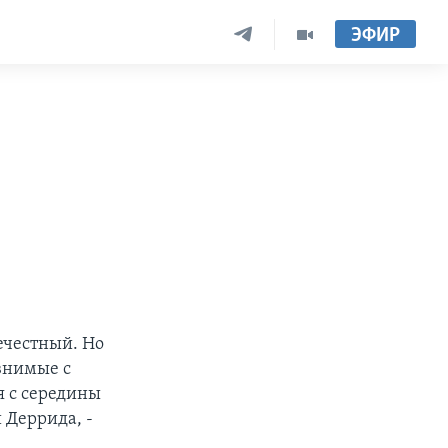
ЭФИР
е
ечестный. Но
внимые с
я с середины
и Деррида, -