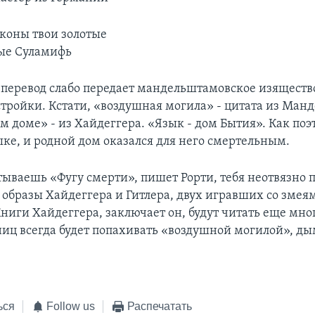
коны твои золотые
ые Суламифь
перевод слабо передает мандельштамовское изяществ
стройки. Кстати, «воздушная могила» - цитата из Ман
м доме» - из Хайдеггера. «Язык - дом Бытия». Как поэ
ке, и родной дом оказался для него смертельным.
тываешь «Фугу смерти», пишет Рорти, тебя неотвязно 
образы Хайдеггера и Гитлера, двух игравших со змея
Книги Хайдеггера, заключает он, будут читать еще мно
аниц всегда будет попахивать «воздушной могилой», д
ься
Follow us
Распечатать