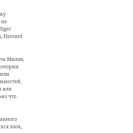
ску
 на
diger
s, Harvard
рта Милля,
которых
 или
льностей.
я или
ько что
занного
хся эпох,