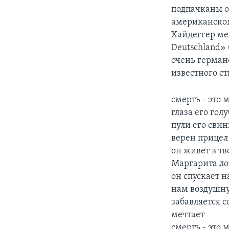
подпачканы о
американско
Хайдеггер меж
Deutschland»
очень герман
известного с
смерть - это 
глаза его гол
пули его сви
верен прицел
он живет в т
Маргарита ло
он спускает н
нам воздушну
забавляется 
мечтает
смерть - это 