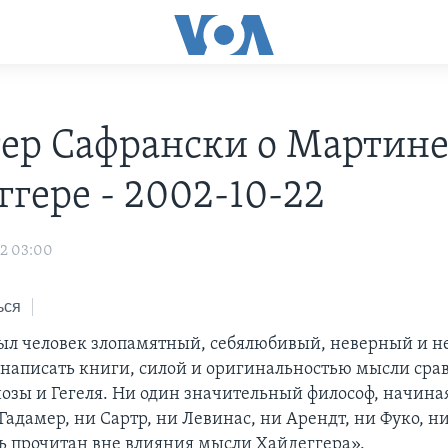
ер Сафрански о Мартин
ггере - 2002-10-22
02 03:00
ься
ыл человек злопамятный, себялюбивый, неверный и н
 написать книги, силой и оригинальностью мысли сра
озы и Гегеля. Ни один значительный философ, начина
 Гадамер, ни Сартр, ни Левинас, ни Арендт, ни Фуко, н
ь прочитан вне влияния мысли Хайдеггера».