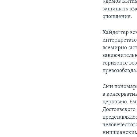
«домов Бытия
защищать выс
опошления.
Хайдеггер вс
интерпретато
всемирно-ист
заключительн
горизонте воз
превозоблада
Сын пономаря
в консервати
церковью. Ем
Достоевского
представлялос
человеческог
ницшеанским 