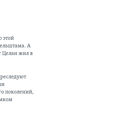
о этой
дельштама. А
т Целан жил в
преследуют
ми
го поколений,
ымком