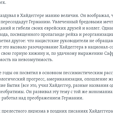
ех.
раздувал в Хайдеггере манию величия. Он воображал, ч
 пересоздадут Германию. Увлеченный бредовыми мечт
аний и гибели своих еврейских друзей и коллег. Одна
иода, посвященного пропаганде рейха и реорганизаци
метил другое: что нацистские руководители не обращаю
т это вызвало разочарование Хайдеггера в национал-с
в свою горную хижину и, по удачному выражению Саф
ость на невозмутимость.
 годы он посвятил в основном пессимистическим рас
нологический прогресс, американизация, опошление ж
ие Бытия (все это, учил Хайдеггер, разные названия о
необратимы. Он развивал эту тему с той же мономаниа
 работал над преображением Германии.
 прелестного лиризма в поздних писаниях Хайдеггера,