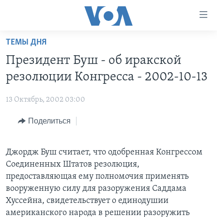
Линки
доступности
Перейти
ТЕМЫ ДНЯ
на
ГЛАВНОЕ
Президент Буш - об иракской
основной
ПРОГРАММЫ
контент
резолюции Конгресса - 2002-10-13
ПРОЕКТЫ
Перейти
АМЕРИКА
к
13 Октябрь, 2002 03:00
ЭКСПЕРТИЗА
НОВОСТИ ЗА МИНУТУ
УЧИМ АНГЛИЙСКИЙ
основной
Поделиться
ИНТЕРВЬЮ
ИТОГИ
НАША АМЕРИКАНСКАЯ ИСТОРИЯ
навигации
Перейти
ФАКТЫ ПРОТИВ ФЕЙКОВ
ПОЧЕМУ ЭТО ВАЖНО?
А КАК В АМЕРИКЕ?
в
Джордж Буш считает, что одобренная Конгрессом
ЗА СВОБОДУ ПРЕССЫ
ДИСКУССИЯ VOA
АРТЕФАКТЫ
поиск
Соединенных Штатов резолюция,
УЧИМ АНГЛИЙСКИЙ
ДЕТАЛИ
АМЕРИКАНСКИЕ ГОРОДКИ
предоставляющая ему полномочия применять
вооруженную силу для разоружения Саддама
ВИДЕО
НЬЮ-ЙОРК NEW YORK
ТЕСТЫ
Хуссейна, свидетельствует о единодушии
ПОДПИСКА НА НОВОСТИ
АМЕРИКА. БОЛЬШОЕ ПУТЕШЕСТВИЕ
американского народа в решении разоружить