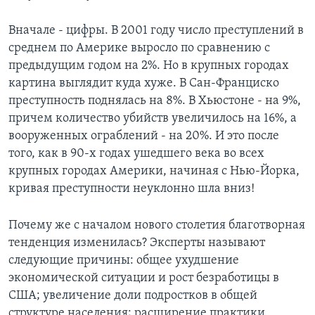
Learning English
Вначале - цифры. В 2001 году число преступлений в
среднем по Америке выросло по сравнению с
СОЦИАЛЬНЫЕ СЕТИ
предыдущим годом на 2%. Но в крупных городах
картина выглядит куда хуже. В Сан-Франциско
преступность поднялась на 8%. В Хьюстоне - на 9%,
причем количество убийств увеличилось на 16%, а
Языки
вооруженных ограблений - на 20%. И это после
того, как в 90-х годах ушедшего века во всех
крупных городах Америки, начиная с Нью-Йорка,
кривая преступности неуклонно шла вниз!
Почему же с началом нового столетия благотворная
тенденция изменилась? Эксперты называют
следующие причины: общее ухудшение
экономической ситуации и рост безработицы в
США; увеличение доли подростков в общей
структуре населения; расширение практики