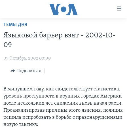
Линки
доступности
Перейти
ТЕМЫ ДНЯ
на
ГЛАВНОЕ
Языковой барьер взят - 2002-10-
основной
ПРОГРАММЫ
контент
09
ПРОЕКТЫ
Перейти
АМЕРИКА
к
09 Октябрь, 2002 03:00
ЭКСПЕРТИЗА
НОВОСТИ ЗА МИНУТУ
УЧИМ АНГЛИЙСКИЙ
основной
Поделиться
ИНТЕРВЬЮ
ИТОГИ
НАША АМЕРИКАНСКАЯ ИСТОРИЯ
навигации
Перейти
ФАКТЫ ПРОТИВ ФЕЙКОВ
ПОЧЕМУ ЭТО ВАЖНО?
А КАК В АМЕРИКЕ?
в
В минувшем году, как свидетельствует статистика,
ЗА СВОБОДУ ПРЕССЫ
ДИСКУССИЯ VOA
АРТЕФАКТЫ
поиск
уровень преступности в крупных городах Америки
УЧИМ АНГЛИЙСКИЙ
ДЕТАЛИ
АМЕРИКАНСКИЕ ГОРОДКИ
после нескольких лет снижения вновь начал расти.
Проанализировав причины этого явления, полиция
ВИДЕО
НЬЮ-ЙОРК NEW YORK
ТЕСТЫ
решила испробовать в борьбе с правонарушениями
ПОДПИСКА НА НОВОСТИ
АМЕРИКА. БОЛЬШОЕ ПУТЕШЕСТВИЕ
новую тактику.