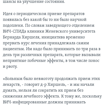
шансы на улучшение состояния.
Learning English
Идея о периодическом приеме препаратов
появилась без какой бы то ни было научной
СОЦИАЛЬНЫЕ СЕТИ
подоплеки. По словам заведующего отделением
ВИЧ-СПИДа клиники Женевского университета
Бернарда Хиршеля, инициатива временно
Языки
прервать курс лечения принадлежала самим
пациентам. Им надо было принимать по три раза в
день три различных препарата, которые вызывали
неприятные побочные эффекты, в том числе понос
и рвоту.
«Больным было невмоготу продолжать прием этих
лекарств, - говорит д-р Хиршель, - и мы начали
думать, нельзя ли сократить их прием без
снижения лечебного эффекта. К тому же, поскольку
ВИЧ-инфицированные должны принимать