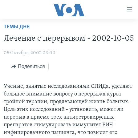
Линки
доступности
Перейти
ТЕМЫ ДНЯ
на
ГЛАВНОЕ
Лечение с перерывом - 2002-10-05
основной
ПРОГРАММЫ
контент
05 Октябрь, 2002 03:00
ПРОЕКТЫ
Перейти
АМЕРИКА
к
ЭКСПЕРТИЗА
Поделиться
НОВОСТИ ЗА МИНУТУ
УЧИМ АНГЛИЙСКИЙ
основной
ИНТЕРВЬЮ
ИТОГИ
НАША АМЕРИКАНСКАЯ ИСТОРИЯ
навигации
Перейти
Ученые, занятые исследованиями СПИДа, уделяют
ФАКТЫ ПРОТИВ ФЕЙКОВ
ПОЧЕМУ ЭТО ВАЖНО?
А КАК В АМЕРИКЕ?
в
большое внимание вопросу о перерывах курса
ЗА СВОБОДУ ПРЕССЫ
ДИСКУССИЯ VOA
АРТЕФАКТЫ
поиск
тройной терапии, продлевающей жизнь больных.
Цель этих исследований - установить, может ли
УЧИМ АНГЛИЙСКИЙ
ДЕТАЛИ
АМЕРИКАНСКИЕ ГОРОДКИ
перерыв в приеме трех антиретровирусных
ВИДЕО
НЬЮ-ЙОРК NEW YORK
ТЕСТЫ
препаратов стимулировать иммунитет ВИЧ-
инфицированного пациента, что повысит его
ПОДПИСКА НА НОВОСТИ
АМЕРИКА. БОЛЬШОЕ ПУТЕШЕСТВИЕ