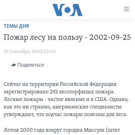
Линки
доступности
Перейти
ТЕМЫ ДНЯ
на
ГЛАВНОЕ
Пожар лесу на пользу - 2002-09-25
основной
ПРОГРАММЫ
контент
25 Сентябрь, 2002 03:00
ПРОЕКТЫ
Перейти
АМЕРИКА
к
ЭКСПЕРТИЗА
Поделиться
НОВОСТИ ЗА МИНУТУ
УЧИМ АНГЛИЙСКИЙ
основной
ИНТЕРВЬЮ
ИТОГИ
НАША АМЕРИКАНСКАЯ ИСТОРИЯ
навигации
Перейти
Сейчас на территории Российской Федерации
ФАКТЫ ПРОТИВ ФЕЙКОВ
ПОЧЕМУ ЭТО ВАЖНО?
А КАК В АМЕРИКЕ?
в
зарегистрировано 292 лесоторфяных пожара.
ЗА СВОБОДУ ПРЕССЫ
ДИСКУССИЯ VOA
АРТЕФАКТЫ
поиск
Лесные пожары - частое явление и в США. Однако,
как это ни странно, американские специалисты
УЧИМ АНГЛИЙСКИЙ
ДЕТАЛИ
АМЕРИКАНСКИЕ ГОРОДКИ
утверждают, что подчас пожары полезны для леса.
ВИДЕО
НЬЮ-ЙОРК NEW YORK
ТЕСТЫ
ПОДПИСКА НА НОВОСТИ
Летом 2000 года вокруг городка Миссула (штат
АМЕРИКА. БОЛЬШОЕ ПУТЕШЕСТВИЕ