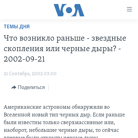
Линки
доступности
Перейти
ТЕМЫ ДНЯ
на
ГЛАВНОЕ
Что возникло раньше - звездные
основной
ПРОГРАММЫ
контент
скопления или черные дыры? -
ПРОЕКТЫ
Перейти
АМЕРИКА
2002-09-21
к
ЭКСПЕРТИЗА
НОВОСТИ ЗА МИНУТУ
УЧИМ АНГЛИЙСКИЙ
основной
21 Сентябрь, 2002 03:00
ИНТЕРВЬЮ
ИТОГИ
НАША АМЕРИКАНСКАЯ ИСТОРИЯ
навигации
Перейти
Поделиться
ФАКТЫ ПРОТИВ ФЕЙКОВ
ПОЧЕМУ ЭТО ВАЖНО?
А КАК В АМЕРИКЕ?
в
ЗА СВОБОДУ ПРЕССЫ
ДИСКУССИЯ VOA
АРТЕФАКТЫ
поиск
Американские астрономы обнаружили во
УЧИМ АНГЛИЙСКИЙ
ДЕТАЛИ
АМЕРИКАНСКИЕ ГОРОДКИ
Вселенной новый тип черных дыр. Если раньше
ВИДЕО
НЬЮ-ЙОРК NEW YORK
ТЕСТЫ
были известны только сверхмассивные или,
наоборот, небольшие черные дыры, то сейчас
ПОДПИСКА НА НОВОСТИ
АМЕРИКА. БОЛЬШОЕ ПУТЕШЕСТВИЕ