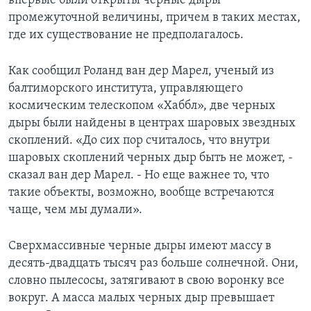
впервые были открыты черные дыры
промежуточной величины, причем в таких местах,
Learning English
где их существование не предполагалось.
СОЦИАЛЬНЫЕ СЕТИ
Как сообщил Роланд ван дер Марел, ученый из
балтиморского института, управляющего
космическим телескопом «Хаббл», две черных
дыры были найдены в центрах шаровых звездных
Языки
скоплений. «До сих пор считалось, что внутри
шаровых скоплений черных дыр быть не может, -
сказал ван дер Марел. - Но еще важнее то, что
такие объекты, возможно, вообще встречаются
чаще, чем мы думали».
Сверхмассивные черные дыры имеют массу в
десять-двадцать тысяч раз больше солнечной. Они,
словно пылесосы, затягивают в свою воронку все
вокруг. А масса малых черных дыр превышает