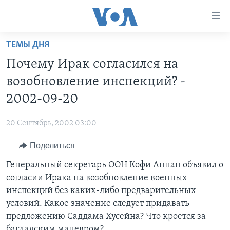
Линки
доступности
Перейти
ТЕМЫ ДНЯ
на
ГЛАВНОЕ
Почему Ирак согласился на
основной
ПРОГРАММЫ
контент
возобновление инспекций? -
ПРОЕКТЫ
Перейти
АМЕРИКА
2002-09-20
к
ЭКСПЕРТИЗА
НОВОСТИ ЗА МИНУТУ
УЧИМ АНГЛИЙСКИЙ
основной
20 Сентябрь, 2002 03:00
ИНТЕРВЬЮ
ИТОГИ
НАША АМЕРИКАНСКАЯ ИСТОРИЯ
навигации
Перейти
Поделиться
ФАКТЫ ПРОТИВ ФЕЙКОВ
ПОЧЕМУ ЭТО ВАЖНО?
А КАК В АМЕРИКЕ?
в
Генеральный секретарь ООН Кофи Аннан объявил о
ЗА СВОБОДУ ПРЕССЫ
ДИСКУССИЯ VOA
АРТЕФАКТЫ
поиск
согласии Ирака на возобновление военных
УЧИМ АНГЛИЙСКИЙ
ДЕТАЛИ
АМЕРИКАНСКИЕ ГОРОДКИ
инспекций без каких-либо предварительных
ВИДЕО
условий. Какое значение следует придавать
НЬЮ-ЙОРК NEW YORK
ТЕСТЫ
предложению Саддама Хусейна? Что кроется за
ПОДПИСКА НА НОВОСТИ
АМЕРИКА. БОЛЬШОЕ ПУТЕШЕСТВИЕ
багдадским маневром?