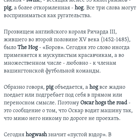
свинья -
swine
, - весящая менее 55 килограммов -
pig
, а более откормленная -
hog
. Все три слова могут
Learning English
восприниматься как ругательства.
СОЦИАЛЬНЫЕ СЕТИ
Прозвищем английского короля Ричарда III,
жившего во второй половине XV века (1452-1485),
было
The Hog
- «Боров». Сегодня это слово иногда
применяется к мускулистым красавчикам, а во
Языки
множественном числе - любовно - к членам
вашингтонской футбольной команды.
Образно говоря,
pig
объедается, а
hog
все жадно
поедает или подгребает под себя в прямом или
переносном смысле. Поэтому
Oscar hogs the road
-
это сообщение о том, что Оскар водит машину так,
что мимо него никому по дороге не проехать.
Сегодня
hogwash
значит «пустой вздор». В