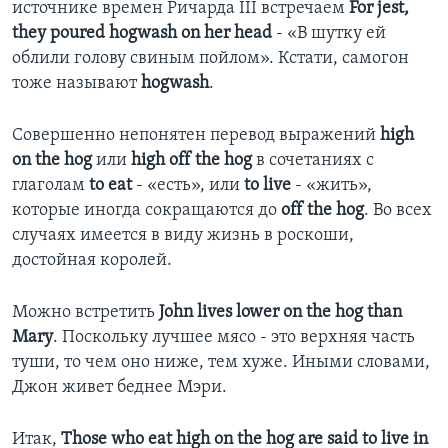
источнике времен Ричарда III встречаем
For jest,
they poured hogwash on her head
- «В шутку ей
облили голову свиным пойлом». Кстати, самогон
тоже называют
hogwash
.
Совершенно непонятен перевод выражений
high
on the hog
или
high off the hog
в сочетаниях с
глаголам
to eat
- «есть», или
to live
- «жить»,
которые иногда сокращаются до
off the hog
. Во всех
случаях имеется в виду жизнь в роскоши,
достойная королей.
Можно встретить
John lives lower on the hog than
Mary
. Поскольку лучшее мясо - это верхняя часть
туши, то чем оно ниже, тем хуже. Иными словами,
Джон живет беднее Мэри.
Итак,
Those who eat high on the hog are said to live in