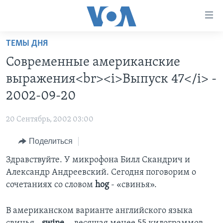
Линки
доступности
Перейти
ТЕМЫ ДНЯ
на
ГЛАВНОЕ
Современные американские
основной
ПРОГРАММЫ
контент
выражения<br><i>Выпуск 47</i> -
ПРОЕКТЫ
Перейти
АМЕРИКА
2002-09-20
к
ЭКСПЕРТИЗА
НОВОСТИ ЗА МИНУТУ
УЧИМ АНГЛИЙСКИЙ
основной
20 Сентябрь, 2002 03:00
ИНТЕРВЬЮ
ИТОГИ
НАША АМЕРИКАНСКАЯ ИСТОРИЯ
навигации
Перейти
Поделиться
ФАКТЫ ПРОТИВ ФЕЙКОВ
ПОЧЕМУ ЭТО ВАЖНО?
А КАК В АМЕРИКЕ?
в
Здравствуйте. У микрофона Билл Скандрич и
ЗА СВОБОДУ ПРЕССЫ
ДИСКУССИЯ VOA
АРТЕФАКТЫ
поиск
Александр Андреевский. Сегодня поговорим о
УЧИМ АНГЛИЙСКИЙ
ДЕТАЛИ
АМЕРИКАНСКИЕ ГОРОДКИ
сочетаниях со словом
hog
- «свинья».
ВИДЕО
НЬЮ-ЙОРК NEW YORK
ТЕСТЫ
В американском варианте английского языка
ПОДПИСКА НА НОВОСТИ
АМЕРИКА. БОЛЬШОЕ ПУТЕШЕСТВИЕ