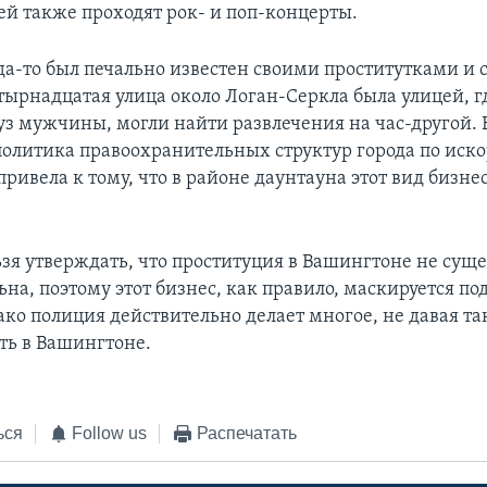
ей также проходят рок- и поп-концерты.
да-то был печально известен своими проститутками и 
тырнадцатая улица около Логан-Серкла была улицей, г
уз мужчины, могли найти развлечения на час-другой. 
политика правоохранительных структур города по ис
ривела к тому, что в районе даунтауна этот вид бизне
зя утверждать, что проституция в Вашингтоне не суще
ьна, поэтому этот бизнес, как правило, маскируется п
ако полиция действительно делает многое, не давая т
ать в Вашингтоне.
ься
Follow us
Распечатать