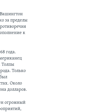
 «Вашингтон
ко за пределы
противоречия
дополнение к
68 года.
американец
. Толпы
рода. Только
 был
стах. Около
на долларов.
оен огромный
роприятий,