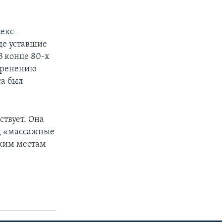
секс-
де уставшие
В конце 80-х
коренению
са был
ствует. Она
од «массажные
аким местам