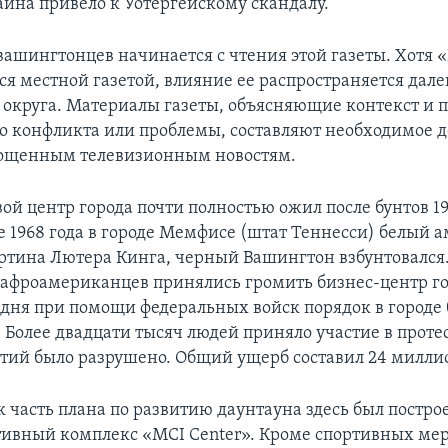
айна привело к Уотергейскому скандалу.
вашингтонцев начинается с чтения этой газеты. Хотя
ся местной газетой, влияние ее распространяется дале
 округа. Материалы газеты, объясняющие контекст и 
го конфликта или проблемы, составляют необходимое 
рощенным телевизионным новостям.
ой центр города почти полностью ожил после бунтов 19
ле 1968 года в городе Мемфисе (штат Теннесси) белый 
ртина Лютера Кинга, черный Вашингтон взбунтовался
афроамериканцев принялись громить бизнес-центр го
 дня при помощи федеральных войск порядок в городе
 Более двадцати тысяч людей приняло участие в проте
тий было разрушено. Общий ущерб составил 24 миллио
ак часть плана по развитию даунтауна здесь был постр
ивный комплекс «MCI Center». Кроме спортивных ме