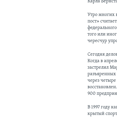
Карла Бернст
Утро многих 
пост» считает
федерального
того или ино
чересчур уп
Сегодня делов
Когда в апре
застрелил Ма
разъяренных 
через четыре
восстановлен.
900 предприя
В 1997 году к
крытый спорт