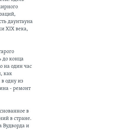
мирного
заций,
ть даунтауна
ки XIX века,
тарого
ь до конца
ко на один час
, как
 в одну из
ина - ремонт
Основанное в
ний в стране.
а Вудворда и