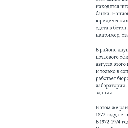
находятся шт
банка, Нацио
юридических 
одета в бетон
например, ста
В районе дау
почтового оф
августа этого
и только в с
работает бюро
лабораторий.
здания.
В этом же ра
1877 году, се
В 1972-1974 г