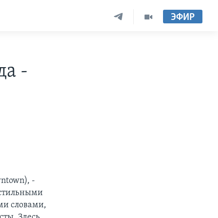
ЭФИР
да -
ntown), -
 стильными
ми словами,
сты. Здесь