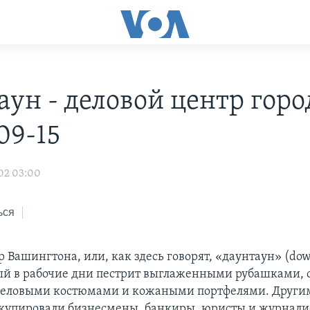
ун - деловой центр горо
09-15
02 03:00
ься
 Вашингтона, или, как здесь говорят, «даунтаун» (dow
ый в рабочие дни пестрит выглаженными рубашками,
деловыми костюмами и кожаными портфелями. Други
ккупировали бизнесмены, банкиры, юристы и журнали