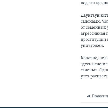
под его крыш
Даунтаун ког
салонами. Че
от семейных 
агрессивная 
проституции п
уничтожен.
Конечно, нель
здесь нелегал
салоны». Одн
утех расцвет
Поделит