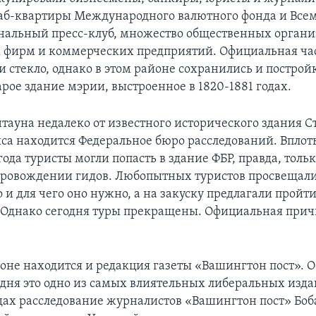
аб-квартиры Международного валютного фонда и Все
нальный пресс-клуб, множество общественных органи
фирм и коммерческих предприятий. Официальная час
 и стекло, однако в этом районе сохранились и построй
рое здание мэрии, выстроенное в 1820-1881 годах.
нтауна недалеко от известного исторического здания С
иса находится Федеральное бюро расследований. Вплот
 года туристы могли попасть в здание ФБР, правда, толь
опровождении гидов. Любопытных туристов просвещали
 и для чего оно нужно, а на закуску предлагали пройти
 Однако сегодня туры прекращены. Официальная прич
йоне находится и редакция газеты «Вашингтон пост». 
годня это одно из самых влиятельных либеральных изда
одах расследование журналистов «Вашингтон пост» Боб