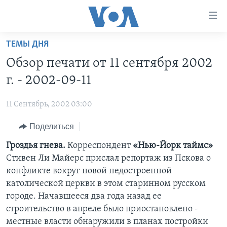
Линки
доступности
Перейти
ТЕМЫ ДНЯ
на
ГЛАВНОЕ
Обзор печати от 11 сентября 2002
основной
ПРОГРАММЫ
контент
г. - 2002-09-11
ПРОЕКТЫ
Перейти
АМЕРИКА
к
11 Сентябрь, 2002 03:00
ЭКСПЕРТИЗА
НОВОСТИ ЗА МИНУТУ
УЧИМ АНГЛИЙСКИЙ
основной
Поделиться
ИНТЕРВЬЮ
ИТОГИ
НАША АМЕРИКАНСКАЯ ИСТОРИЯ
навигации
Перейти
ФАКТЫ ПРОТИВ ФЕЙКОВ
Гроздья гнева.
Корреспондент
«Нью-Йорк таймс»
ПОЧЕМУ ЭТО ВАЖНО?
А КАК В АМЕРИКЕ?
в
Стивен Ли Майерс прислал репортаж из Пскова о
ЗА СВОБОДУ ПРЕССЫ
ДИСКУССИЯ VOA
АРТЕФАКТЫ
поиск
конфликте вокруг новой недостроенной
УЧИМ АНГЛИЙСКИЙ
ДЕТАЛИ
АМЕРИКАНСКИЕ ГОРОДКИ
католической церкви в этом старинном русском
городе. Начавшееся два года назад ее
ВИДЕО
НЬЮ-ЙОРК NEW YORK
ТЕСТЫ
строительство в апреле было приостановлено -
ПОДПИСКА НА НОВОСТИ
АМЕРИКА. БОЛЬШОЕ ПУТЕШЕСТВИЕ
местные власти обнаружили в планах постройки