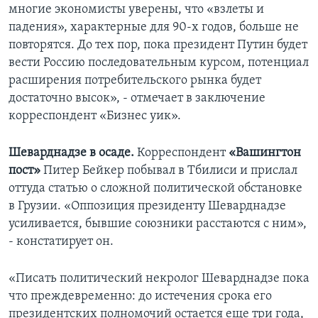
многие экономисты уверены, что «взлеты и
падения», характерные для 90-х годов, больше не
повторятся. До тех пор, пока президент Путин будет
вести Россию последовательным курсом, потенциал
расширения потребительского рынка будет
достаточно высок», - отмечает в заключение
корреспондент «Бизнес уик».
Шеварднадзе в осаде.
Корреспондент
«Вашингтон
пост»
Питер Бейкер побывал в Тбилиси и прислал
оттуда статью о сложной политической обстановке
в Грузии. «Оппозиция президенту Шеварднадзе
усиливается, бывшие союзники расстаются с ним»,
- констатирует он.
«Писать политический некролог Шеварднадзе пока
что преждевременно: до истечения срока его
президентских полномочий остается еще три года,