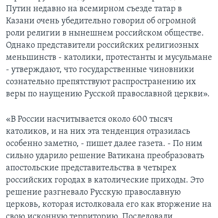
Путин недавно на всемирном съезде татар в
Казани очень убедительно говорил об огромной
роли религии в нынешнем российском обществе.
Однако представители российских религиозных
меньшинств - католики, протестанты и мусульмане
- утверждают, что государственные чиновники
сознательно препятствуют распространению их
веры по наущению Русской православной церкви».
«В России насчитывается около 600 тысяч
католиков, и на них эта тенденция отразилась
особенно заметно, - пишет далее газета. - По ним
сильно ударило решение Ватикана преобразовать
апостольские представительства в четырех
российских городах в католические приходы. Это
решение разгневало Русскую православную
церковь, которая истолковала его как вторжение на
свою исконную территорию. Последовали