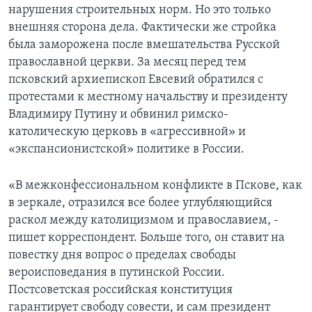
нарушения строительных норм. Но это только
Learning English
внешняя сторона дела. Фактически же стройка
была заморожена после вмешательства Русской
православной церкви. За месяц перед тем
СОЦИАЛЬНЫЕ СЕТИ
псковский архиепископ Евсевий обратился с
протестами к местному начальству и президенту
Владимиру Путину и обвинил римско-
Языки
католическую церковь в «агрессивной» и
«экспансионистской» политике в России.
«В межконфессиональном конфликте в Пскове, как
в зеркале, отразился все более углубляющийся
раскол между католицизмом и православием, -
пишет корреспондент. Больше того, он ставит на
повестку дня вопрос о пределах свободы
вероисповедания в путинской России.
Постсоветская российская конституция
гарантирует свободу совести, и сам президент