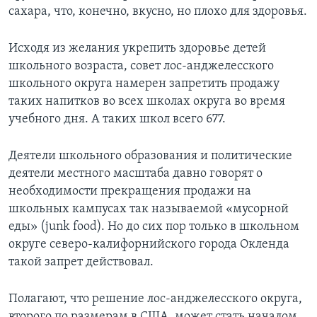
сахара, что, конечно, вкусно, но плохо для здоровья.
Learning English
Исходя из желания укрепить здоровье детей
СОЦИАЛЬНЫЕ СЕТИ
школьного возраста, совет лос-анджелесского
школьного округа намерен запретить продажу
таких напитков во всех школах округа во время
учебного дня. А таких школ всего 677.
Языки
Деятели школьного образования и политические
деятели местного масштаба давно говорят о
необходимости прекращения продажи на
школьных кампусах так называемой «мусорной
еды» (junk food). Но до сих пор только в школьном
округе северо-калифорнийского города Окленда
такой запрет действовал.
Полагают, что решение лос-анджелесского округа,
второго по размерам в США, может стать началом