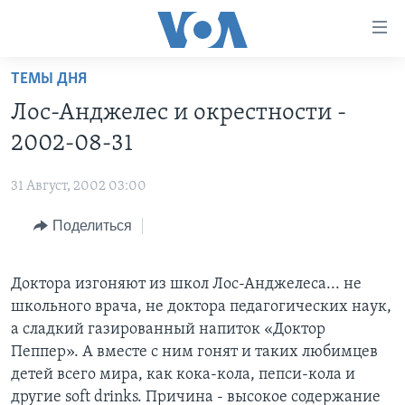
Линки
доступности
Перейти
ТЕМЫ ДНЯ
на
ГЛАВНОЕ
Лос-Анджелес и окрестности -
основной
ПРОГРАММЫ
контент
2002-08-31
ПРОЕКТЫ
Перейти
АМЕРИКА
к
31 Август, 2002 03:00
ЭКСПЕРТИЗА
НОВОСТИ ЗА МИНУТУ
УЧИМ АНГЛИЙСКИЙ
основной
Поделиться
ИНТЕРВЬЮ
ИТОГИ
НАША АМЕРИКАНСКАЯ ИСТОРИЯ
навигации
Перейти
ФАКТЫ ПРОТИВ ФЕЙКОВ
ПОЧЕМУ ЭТО ВАЖНО?
А КАК В АМЕРИКЕ?
в
Доктора изгоняют из школ Лос-Анджелеса... не
ЗА СВОБОДУ ПРЕССЫ
ДИСКУССИЯ VOA
АРТЕФАКТЫ
поиск
школьного врача, не доктора педагогических наук,
УЧИМ АНГЛИЙСКИЙ
ДЕТАЛИ
АМЕРИКАНСКИЕ ГОРОДКИ
а сладкий газированный напиток «Доктор
Пеппер». А вместе с ним гонят и таких любимцев
ВИДЕО
НЬЮ-ЙОРК NEW YORK
ТЕСТЫ
детей всего мира, как кока-кола, пепси-кола и
ПОДПИСКА НА НОВОСТИ
АМЕРИКА. БОЛЬШОЕ ПУТЕШЕСТВИЕ
другие soft drinks. Причина - высокое содержание