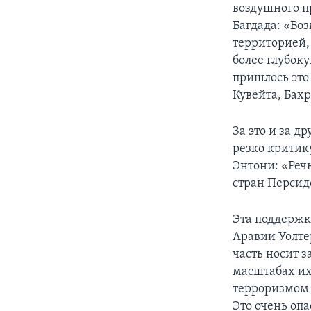
воздушного п
Багдада: «Во
территорией,
более глубок
пришлось это
Кувейта, Бах
За это и за 
резко критик
Энтони: «Реч
стран Персидс
Эта поддержк
Аравии Уолте
часть носит з
масштабах их
терроризмом 
Это очень опа