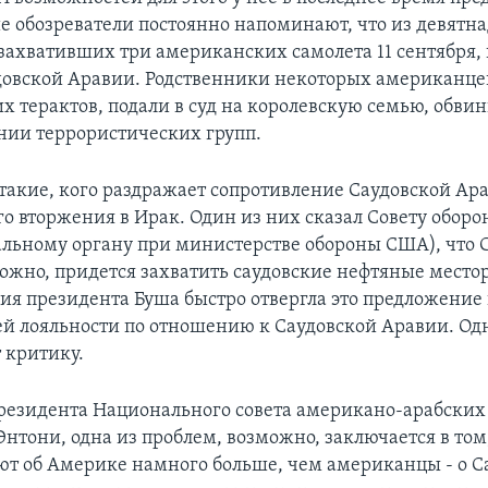
 обозреватели постоянно напоминают, что из девятн
 захвативших три американских самолета 11 сентября, 
довской Аравии. Родственники некоторых американце
их терактов, подали в суд на королевскую семью, обвин
ии террористических групп.
 такие, кого раздражает сопротивление Саудовской Ар
о вторжения в Ирак. Один из них сказал Совету обор
льному органу при министерстве обороны США), что
ожно, придется захватить саудовские нефтяные место
я президента Буша быстро отвергла это предложение 
оей лояльности по отношению к Саудовской Аравии. Одн
 критику.
езидента Национального совета американо-арабски
нтони, одна из проблем, возможно, заключается в том
ют об Америке намного больше, чем американцы - о С