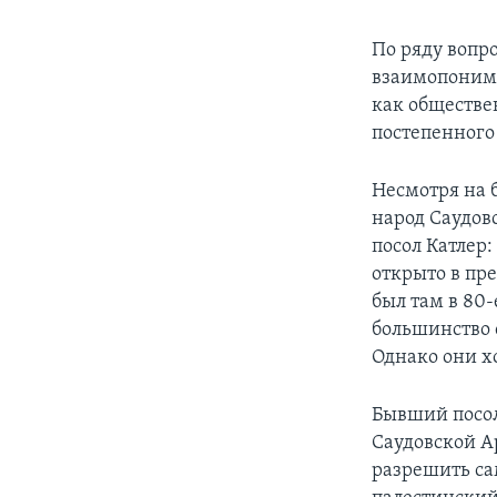
По ряду вопро
взаимопонима
как обществе
постепенного
Несмотря на 
народ Саудов
посол Катлер:
открыто в пр
был там в 80-
большинство 
Однако они х
Бывший посол
Саудовской А
разрешить са