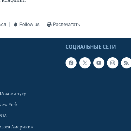
 конфликт.
ься
Follow us
Распечатать
Ы
СОЦИАЛЬНЫЕ СЕТИ
А за минуту
New York
VOA
олоса Америки»