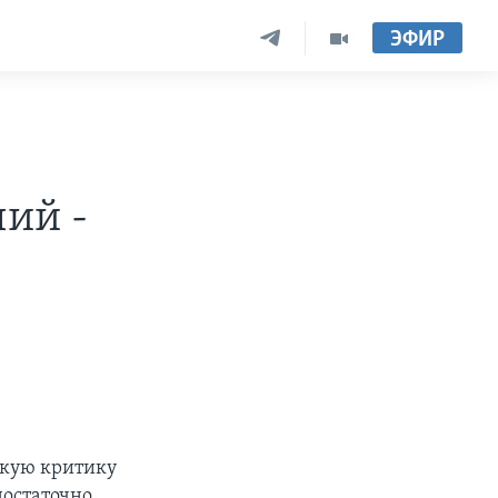
ЭФИР
чий -
скую критику
достаточно.