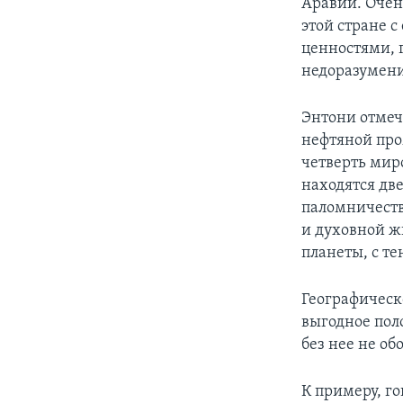
Аравии. Очен
этой стране 
ценностями, 
недоразумени
Энтони отмеч
нефтяной про
четверть мир
находятся дв
паломничеств
и духовной ж
планеты, с те
Географическ
выгодное пол
без нее не об
К примеру, г