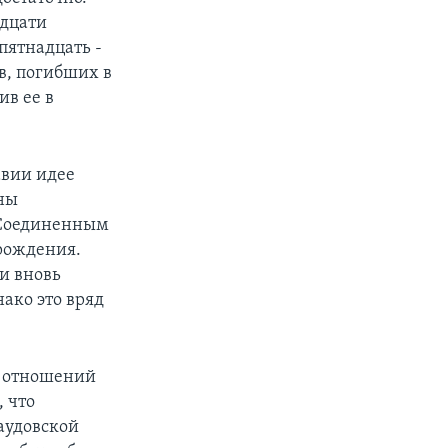
адцати
пятнадцать -
в, погибших в
ив ее в
авии идее
оны
 Соединенным
рождения.
и вновь
ако это вряд
х отношений
, что
аудовской