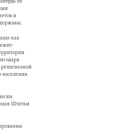
нибудь об
ыми
четов и
рдержавы.
льше как
лежит
территории
лагодаря
р религиозной
о населения
чески
енным Штатам
лировании