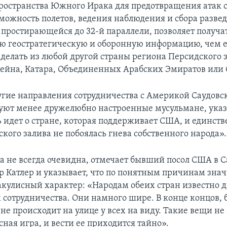
ространства Южного Ирака для предотвращения атак 
зможность полетов, ведения наблюдения и сбора разв
 простирающейся до 32-й параллели, позволяет получа
ую геостратегическую и оборонную информацию, чем 
 делать из любой другой страны региона Персидского з
рейна, Катара, Объединенных Арабских Эмиратов или
другие направления сотрудничества с Америкой Саудов
уют менее дружелюбно настроенные мусульмане, указ
ь идет о стране, которая поддерживает США, и единств
кого залива не побоялась гнева собственного народа».
а не всегда очевидна, отмечает бывший посол США в 
р Катлер и указывает, что по понятным причинам знач
акулисный характер: «Народам обеих стран известно да
 сотрудничества. Они намного шире. В конце концов, б
не происходит на улице у всех на виду. Такие вещи н
сная игра, и вести ее приходится тайно».