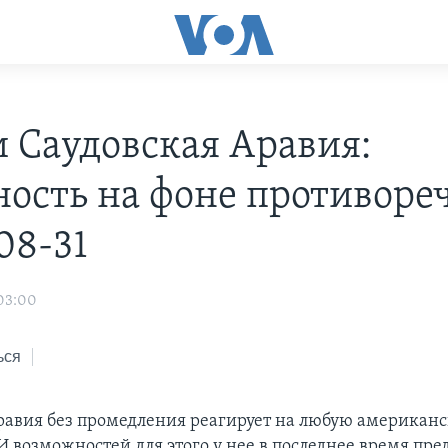
 Саудовская Аравия:
ность на фоне противоре
08-31
 03:00
ься
равия без промедления реагирует на любую американ
 И возможностей для этого у нее в последнее время пре