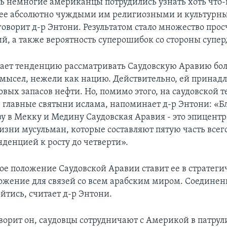
ь немногие американцы потрудились узнать хоть что-
с ее абсолютно чуждыми им религиозными и культурн
говорит д-р Энтони. Результатом стало множество прос
й, а также вероятность суперошибок со стороны супе
ает тенденцию рассматривать Саудовскую Аравию бо
мысел, нежели как нацию. Действительно, ей принад
овых запасов нефти. Но, помимо этого, на саудовской 
е главные святыни ислама, напоминает д-р Энтони: «Б
у в Мекку и Медину Саудовская Аравия - это эпицент
изни мусульман, которые составляют пятую часть всег
нденцией к росту до четверти».
ое положение Саудовской Аравии ставит ее в стратеги
ожение для связей со всем арабским миром. Соедин
ойтись, считает д-р Энтони.
оворит он, саудовцы сотрудничают с Америкой в патру