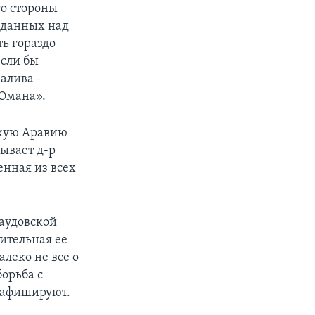
со стороны
едданных над
ть гораздо
если бы
алива -
 Омана».
скую Аравию
ывает д-р
енная из всех
Саудовской
ительная ее
леко не все о
орьба с
е афишируют.