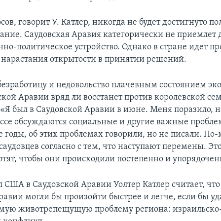
сов, говорит У. Катлер, никогда не будет достигнуто по
ние. Саудовская Аравия категорически не приемлет
нно-политическое устройство. Однако в стране идет пр
 нарастания открытости в принятии решений.
безработицу и недовольство плачевным состоянием эк
ской Аравии вряд ли восстанет против королевской сем
 «Я был в Саудовской Аравии в июне. Меня поразило, 
ессе обсуждаются социальные и другие важные проблем
е годы, об этих проблемах говорили, но не писали. По-
саудовцев согласно с тем, что наступают перемены. Эт
отят, чтобы они происходили постепенно и упорядочен
 США в Саудовской Аравии Уолтер Катлер считает, чт
равии могли бы произойти быстрее и легче, если бы уд
мую животрепещущую проблему региона: израильско