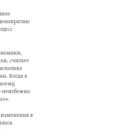
лное
 демократию
оцесс
ономики,
ьи, считает
насколько
ы. Когда я
моему,
о неизбежно.
но».
о изменения в
алось
-