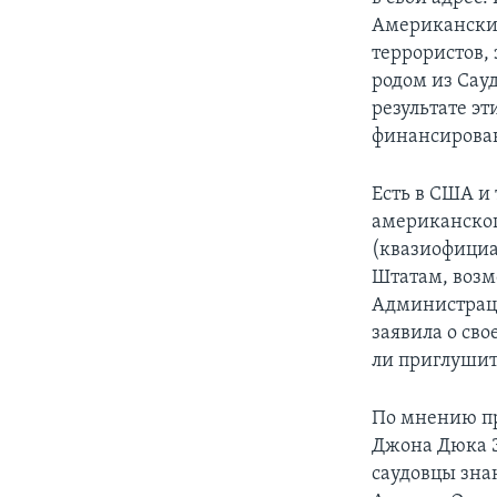
Американские
террористов,
родом из Сау
результате эт
финансирован
Есть в США и
американског
(квазиофициа
Штатам, возм
Администраци
заявила о св
ли приглушит
По мнению пр
Джона Дюка Э
саудовцы зна