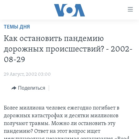
Линки
доступности
Перейти
ТЕМЫ ДНЯ
на
ГЛАВНОЕ
Как остановить пандемию
основной
ПРОГРАММЫ
контент
дорожных происшествий? - 2002-
ПРОЕКТЫ
Перейти
АМЕРИКА
08-29
к
ЭКСПЕРТИЗА
НОВОСТИ ЗА МИНУТУ
УЧИМ АНГЛИЙСКИЙ
основной
29 Август, 2002 03:00
ИНТЕРВЬЮ
ИТОГИ
НАША АМЕРИКАНСКАЯ ИСТОРИЯ
навигации
Перейти
Поделиться
ФАКТЫ ПРОТИВ ФЕЙКОВ
ПОЧЕМУ ЭТО ВАЖНО?
А КАК В АМЕРИКЕ?
в
ЗА СВОБОДУ ПРЕССЫ
ДИСКУССИЯ VOA
АРТЕФАКТЫ
поиск
Более миллиона человек ежегодно погибает в
УЧИМ АНГЛИЙСКИЙ
ДЕТАЛИ
АМЕРИКАНСКИЕ ГОРОДКИ
дорожных катастрофах и десятки миллионов
ВИДЕО
НЬЮ-ЙОРК NEW YORK
ТЕСТЫ
получают травмы. Можно ли остановить эту
пандемию? Ответ на этот вопрос ищет
ПОДПИСКА НА НОВОСТИ
АМЕРИКА. БОЛЬШОЕ ПУТЕШЕСТВИЕ