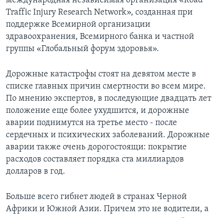
международная независимая организация «Road
Traffic Injury Research Network», созданная при
Learning English
поддержке Всемирной организации
здравоохранения, Всемирного банка и частной
СОЦИАЛЬНЫЕ СЕТИ
группы «Глобальный форум здоровья».
Дорожные катастрофы стоят на девятом месте в
списке главных причин смертности во всем мире.
Языки
По мнению экспертов, в последующие двадцать лет
положение еще более ухудшится, и дорожные
аварии поднимутся на третье место - после
сердечных и психических заболеваний. Дорожные
аварии также очень дорогостоящи: покрытие
расходов составляет порядка ста миллиардов
долларов в год.
Больше всего гибнет людей в странах Черной
Африки и Южной Азии. Причем это не водители, а