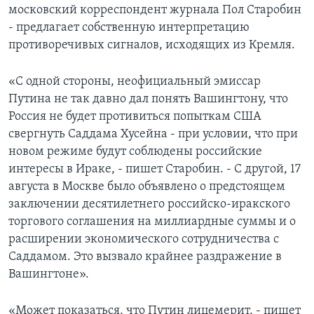
московский корреспондент журнала Пол Старобин
Learning English
- предлагает собственную интерпретацию
противоречивых сигналов, исходящих из Кремля.
СОЦИАЛЬНЫЕ СЕТИ
«С одной стороны, неофициальный эмиссар
Путина не так давно дал понять Вашингтону, что
Россия не будет противиться попыткам США
Языки
свергнуть Саддама Хусейна - при условии, что при
новом режиме будут соблюдены российские
интересы в Ираке, - пишет Старобин. - С другой, 17
августа в Москве было объявлено о предстоящем
заключении десятилетнего российско-иракского
торгового соглашения на миллиардные суммы и о
расширении экономического сотрудничества с
Саддамом. Это вызвало крайнее раздражение в
Вашингтоне».
«Может показаться, что Путин лицемерит, - пишет