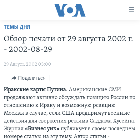
Линки
доступности
Перейти
ТЕМЫ ДНЯ
на
ГЛАВНОЕ
Обзор печати от 29 августа 2002 г.
основной
ПРОГРАММЫ
контент
- 2002-08-29
ПРОЕКТЫ
Перейти
АМЕРИКА
к
29 Август, 2002 03:00
ЭКСПЕРТИЗА
НОВОСТИ ЗА МИНУТУ
УЧИМ АНГЛИЙСКИЙ
основной
Поделиться
ИНТЕРВЬЮ
ИТОГИ
НАША АМЕРИКАНСКАЯ ИСТОРИЯ
навигации
Перейти
ФАКТЫ ПРОТИВ ФЕЙКОВ
Иракские карты Путина.
Американские СМИ
ПОЧЕМУ ЭТО ВАЖНО?
А КАК В АМЕРИКЕ?
в
продолжают активно обсуждать позицию России по
ЗА СВОБОДУ ПРЕССЫ
ДИСКУССИЯ VOA
АРТЕФАКТЫ
поиск
отношению к Ираку и возможную реакцию
УЧИМ АНГЛИЙСКИЙ
ДЕТАЛИ
АМЕРИКАНСКИЕ ГОРОДКИ
Москвы в случае, если США предпримут военные
действия для свержения режима Саддама Хусейна.
ВИДЕО
НЬЮ-ЙОРК NEW YORK
ТЕСТЫ
Журнал
«Бизнес уик»
публикует в своем последнем
ПОДПИСКА НА НОВОСТИ
АМЕРИКА. БОЛЬШОЕ ПУТЕШЕСТВИЕ
номере статью на эту тему. Автор статьи -