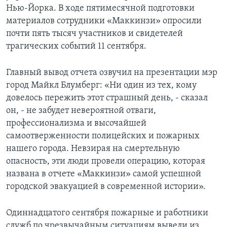
Нью-Йорка. В ходе пятимесячной подготовки
Learning English
материалов сотрудники «Маккинзи» опросили
почти пять тысяч участников и свидетелей
СОЦИАЛЬНЫЕ СЕТИ
трагических событий 11 сентября.
Главный вывод отчета озвучил на презентации мэр
город Майкл Блумберг: «Ни один из тех, кому
Языки
довелось пережить этот страшный день, - сказал
он, - не забудет невероятной отваги,
профессионализма и высочайшей
самоотверженности полицейских и пожарных
нашего города. Невзирая на смертельную
опасность, эти люди провели операцию, которая
названа в отчете «Маккинзи» самой успешной
городской эвакуацией в современной истории».
Одиннадцатого сентября пожарные и работники
служб по чрезвычайным ситуациям вывели из