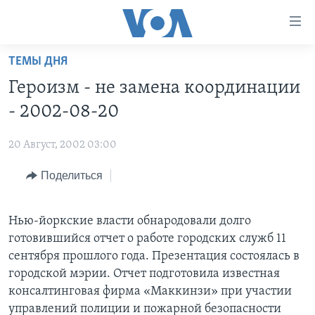
Линки
доступности
Перейти
ТЕМЫ ДНЯ
на
ГЛАВНОЕ
Героизм - не замена координации
основной
ПРОГРАММЫ
контент
- 2002-08-20
ПРОЕКТЫ
Перейти
АМЕРИКА
к
20 Август, 2002 03:00
ЭКСПЕРТИЗА
НОВОСТИ ЗА МИНУТУ
УЧИМ АНГЛИЙСКИЙ
основной
Поделиться
ИНТЕРВЬЮ
ИТОГИ
НАША АМЕРИКАНСКАЯ ИСТОРИЯ
навигации
Перейти
ФАКТЫ ПРОТИВ ФЕЙКОВ
ПОЧЕМУ ЭТО ВАЖНО?
А КАК В АМЕРИКЕ?
в
Нью-йоркские власти обнародовали долго
ЗА СВОБОДУ ПРЕССЫ
ДИСКУССИЯ VOA
АРТЕФАКТЫ
поиск
готовившийся отчет о работе городских служб 11
УЧИМ АНГЛИЙСКИЙ
ДЕТАЛИ
АМЕРИКАНСКИЕ ГОРОДКИ
сентября прошлого года. Презентация состоялась в
городской мэрии. Отчет подготовила известная
ВИДЕО
НЬЮ-ЙОРК NEW YORK
ТЕСТЫ
консалтинговая фирма «Маккинзи» при участии
ПОДПИСКА НА НОВОСТИ
АМЕРИКА. БОЛЬШОЕ ПУТЕШЕСТВИЕ
управлений полиции и пожарной безопасности