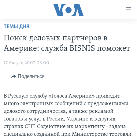
Линки
доступности
Перейти
ТЕМЫ ДНЯ
на
ГЛАВНОЕ
Поиск деловых партнеров в
основной
ПРОГРАММЫ
контент
Америке: служба BISNIS поможет
ПРОЕКТЫ
Перейти
АМЕРИКА
к
17 Август, 2002 03:00
ЭКСПЕРТИЗА
НОВОСТИ ЗА МИНУТУ
УЧИМ АНГЛИЙСКИЙ
основной
Поделиться
ИНТЕРВЬЮ
ИТОГИ
НАША АМЕРИКАНСКАЯ ИСТОРИЯ
навигации
Перейти
ФАКТЫ ПРОТИВ ФЕЙКОВ
ПОЧЕМУ ЭТО ВАЖНО?
А КАК В АМЕРИКЕ?
в
В Русскую службу «Голоса Америки» приходит
ЗА СВОБОДУ ПРЕССЫ
ДИСКУССИЯ VOA
АРТЕФАКТЫ
поиск
много электронных сообщений с предложениями
УЧИМ АНГЛИЙСКИЙ
ДЕТАЛИ
АМЕРИКАНСКИЕ ГОРОДКИ
делового сотрудничества, а также рекламой
товаров и услуг в России, Украине и в других
ВИДЕО
НЬЮ-ЙОРК NEW YORK
ТЕСТЫ
странах СНГ. Содействие их маркетингу - задача
ПОДПИСКА НА НОВОСТИ
АМЕРИКА. БОЛЬШОЕ ПУТЕШЕСТВИЕ
специально созданной при Министерстве торговли