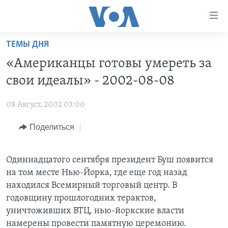
Линки
доступности
Перейти
ТЕМЫ ДНЯ
на
ГЛАВНОЕ
«Американцы готовы умереть за
основной
ПРОГРАММЫ
контент
свои идеалы» - 2002-08-08
ПРОЕКТЫ
Перейти
АМЕРИКА
к
08 Август, 2002 03:00
ЭКСПЕРТИЗА
НОВОСТИ ЗА МИНУТУ
УЧИМ АНГЛИЙСКИЙ
основной
Поделиться
ИНТЕРВЬЮ
ИТОГИ
НАША АМЕРИКАНСКАЯ ИСТОРИЯ
навигации
Перейти
ФАКТЫ ПРОТИВ ФЕЙКОВ
ПОЧЕМУ ЭТО ВАЖНО?
А КАК В АМЕРИКЕ?
в
Одиннадцатого сентября президент Буш появится
ЗА СВОБОДУ ПРЕССЫ
ДИСКУССИЯ VOA
АРТЕФАКТЫ
поиск
на том месте Нью-Йорка, где еще год назад
УЧИМ АНГЛИЙСКИЙ
ДЕТАЛИ
АМЕРИКАНСКИЕ ГОРОДКИ
находился Всемирный торговый центр. В
годовщину прошлогодних терактов,
ВИДЕО
НЬЮ-ЙОРК NEW YORK
ТЕСТЫ
уничтоживших ВТЦ, нью-йоркские власти
ПОДПИСКА НА НОВОСТИ
АМЕРИКА. БОЛЬШОЕ ПУТЕШЕСТВИЕ
намерены провести памятную церемонию.