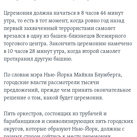
Learning English
Церемония должна начаться в 8 часов 46 минут
утра, то есть в тот момент, когда ровно год назад
СОЦИАЛЬНЫЕ СЕТИ
первый захваченный террористами самолет
врезался в одну из башен-близнецов Всемирного
торгового центра. Закончить церемонию намечено
в 10 часов 28 минут утра, когда второй самолет
Языки
протаранил другую башню.
По словам мэра Нью-Йорка Майкла Блумберга,
городские власти рассмотрели тысячи
предложений, прежде чем принять окончательное
решение о том, какой будет церемония.
Пять оркестров, состоящих из трубачей и
барабанщиков и символизирующих пять городских
округов, которые образуют Нью-Йорк, должны с
разных сторон сойтись к месту церемонии.