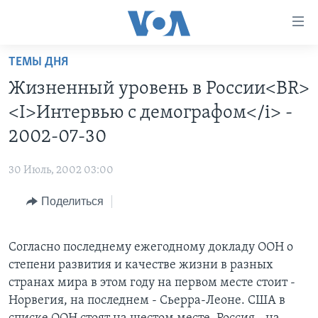
Линки
доступности
Перейти
ТЕМЫ ДНЯ
на
ГЛАВНОЕ
Жизненный уровень в России<BR>
основной
ПРОГРАММЫ
контент
<I>Интервью с демографом</i> -
ПРОЕКТЫ
Перейти
АМЕРИКА
2002-07-30
к
ЭКСПЕРТИЗА
НОВОСТИ ЗА МИНУТУ
УЧИМ АНГЛИЙСКИЙ
основной
30 Июль, 2002 03:00
ИНТЕРВЬЮ
ИТОГИ
НАША АМЕРИКАНСКАЯ ИСТОРИЯ
навигации
Перейти
Поделиться
ФАКТЫ ПРОТИВ ФЕЙКОВ
ПОЧЕМУ ЭТО ВАЖНО?
А КАК В АМЕРИКЕ?
в
ЗА СВОБОДУ ПРЕССЫ
ДИСКУССИЯ VOA
АРТЕФАКТЫ
поиск
Согласно последнему ежегодному докладу ООН о
УЧИМ АНГЛИЙСКИЙ
ДЕТАЛИ
АМЕРИКАНСКИЕ ГОРОДКИ
степени развития и качестве жизни в разных
ВИДЕО
НЬЮ-ЙОРК NEW YORK
ТЕСТЫ
странах мира в этом году на первом месте стоит -
Норвегия, на последнем - Сьерра-Леоне. США в
ПОДПИСКА НА НОВОСТИ
АМЕРИКА. БОЛЬШОЕ ПУТЕШЕСТВИЕ