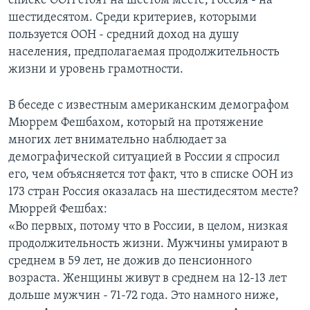
списке ООН стоят на шестом месте, Россия - на
шестидесятом. Среди критериев, которыми
Learning English
пользуется ООН - средний доход на душу
населения, предполагаемая продолжительность
СОЦИАЛЬНЫЕ СЕТИ
жизни и уровень грамотности.
В беседе с известным американским демографом
Мюррем Фешбахом, который на протяжение
Языки
многих лет внимательно наблюдает за
демографической ситуацией в России я спросил
его, чем объясняется тот факт, что в списке ООН из
173 стран Россия оказалась на шестидесятом месте?
Мюррей Фешбах:
«Во первых, потому что в России, в целом, низкая
продолжительность жизни. Мужчины умирают в
среднем в 59 лет, не дожив до пенсионного
возраста. Женщины живут в среднем на 12-13 лет
дольше мужчин - 71-72 года. Это намного ниже,