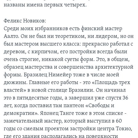
названы имена первых четырех.
Learning English
Феликс Новиков:
СОЦИАЛЬНЫЕ СЕТИ
Среди моих избранников есть финский мастер
Аалто. Он не был ни теоретиком, ни лидером, но он
был мастером высшего класса: прекрасно работал с
деревом, с кирпичом, его постройки всегда были
Языки
очень строгие, никакой суеты форм. Это, в общем,
образец мастерства и совершенства архитектурной
формы. Бразилец Нимейер тоже в числе моей
дюжины. Главные его работы - это «Площадь трех
властей» в новой столице Бразилии. Он начинал
это в пятидесятые годы, а завершил уже спустя 36
лет, когда поставил там пантеон «Свободы и
демократии». Японец Танге тоже в этом списке -
замечательный мастер, который выступил в 60
годы со смелым проектом застройки центра Токио,
где его здания располагались на поверхности