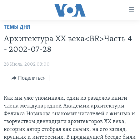
Линки
доступности
Перейти
ТЕМЫ ДНЯ
на
ГЛАВНОЕ
Архитектура XX века<BR>Часть 4
основной
ПРОГРАММЫ
контент
- 2002-07-28
ПРОЕКТЫ
Перейти
АМЕРИКА
к
28 Июль, 2002 03:00
ЭКСПЕРТИЗА
НОВОСТИ ЗА МИНУТУ
УЧИМ АНГЛИЙСКИЙ
основной
Поделиться
ИНТЕРВЬЮ
ИТОГИ
НАША АМЕРИКАНСКАЯ ИСТОРИЯ
навигации
Перейти
ФАКТЫ ПРОТИВ ФЕЙКОВ
ПОЧЕМУ ЭТО ВАЖНО?
А КАК В АМЕРИКЕ?
в
Как мы уже упоминали, один из разделов книги
ЗА СВОБОДУ ПРЕССЫ
ДИСКУССИЯ VOA
АРТЕФАКТЫ
поиск
члена международной Академии архитектуры
УЧИМ АНГЛИЙСКИЙ
ДЕТАЛИ
АМЕРИКАНСКИЕ ГОРОДКИ
Феликса Новикова знакомит читателей с жизнью и
творчеством двенадцати архитекторов ХХ века,
ВИДЕО
НЬЮ-ЙОРК NEW YORK
ТЕСТЫ
которых автор отобрал как самых, на его взгляд,
ПОДПИСКА НА НОВОСТИ
АМЕРИКА. БОЛЬШОЕ ПУТЕШЕСТВИЕ
крупных и интересных. В предыдущей беседе были