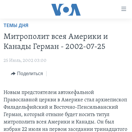
Линки
доступности
Перейти
ТЕМЫ ДНЯ
на
ГЛАВНОЕ
Митрополит всея Америки и
основной
ПРОГРАММЫ
контент
Канады Герман - 2002-07-25
ПРОЕКТЫ
Перейти
АМЕРИКА
к
25 Июль, 2002 03:00
ЭКСПЕРТИЗА
НОВОСТИ ЗА МИНУТУ
УЧИМ АНГЛИЙСКИЙ
основной
Поделиться
ИНТЕРВЬЮ
ИТОГИ
НАША АМЕРИКАНСКАЯ ИСТОРИЯ
навигации
Перейти
ФАКТЫ ПРОТИВ ФЕЙКОВ
ПОЧЕМУ ЭТО ВАЖНО?
А КАК В АМЕРИКЕ?
в
Новым предстоятелем автокефальной
ЗА СВОБОДУ ПРЕССЫ
ДИСКУССИЯ VOA
АРТЕФАКТЫ
поиск
Православной церкви в Америке стал архиепископ
УЧИМ АНГЛИЙСКИЙ
ДЕТАЛИ
АМЕРИКАНСКИЕ ГОРОДКИ
Филадельфийский и Восточно-Пенсильванский
Герман, который отныне будет носить титул
ВИДЕО
НЬЮ-ЙОРК NEW YORK
ТЕСТЫ
митрополита всея Америки и Канады. Он был
ПОДПИСКА НА НОВОСТИ
АМЕРИКА. БОЛЬШОЕ ПУТЕШЕСТВИЕ
избран 22 июля на первом заседании тринадцатого