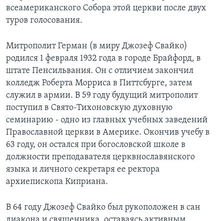
всеамериканского Собора этой церкви после двух
Learning English
туров голосования.
СОЦИАЛЬНЫЕ СЕТИ
Митрополит Герман (в миру Джозеф Свайко)
родился 1 февраля 1932 года в городе Брайфорд, в
штате Пенсильвания. Он с отличием закончил
колледж Роберта Морриса в Питтсбурге, затем
Языки
служил в армии. В 59 году будущий митрополит
поступил в Свято-Тихоновскую духовную
семинарию - одно из главных учебных заведений
Православной церкви в Америке. Окончив учебу в
63 году, он остался при богословской школе в
должности преподавателя церквнославянского
языка и личного секретаря ее ректора
архиепископа Киприана.
В 64 году Джозеф Свайко был рукоположен в сан
диакона и священника, оставаясь активным