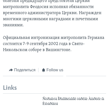
болезни предыдущего предстоятеля Церкви
митрополита Феодосия исполнял обязанности
временного администратора Церкви. Награжден
многими церковными наградами и почетными
званиями.
Официальная интронизация митрополита Германа
состоится 7-9 сентября 2002 года в Свято-
Никольском соборе в Вашингтоне.
Поделиться
Follow us
Links
Ñòðàíèöà Ïðàâîñëàâíîé öåðêâè Àìåðèêè íà
Èíòåðíåòå