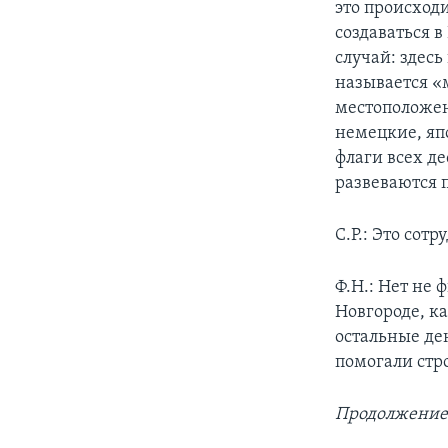
это происходи
создаваться в
случай: здес
называется «м
местоположен
немецкие, япо
флаги всех де
развеваются п
С.Р.: Это сот
Ф.Н.: Нет не
Новгороде, ка
остальные де
помогали стр
Продолжение 