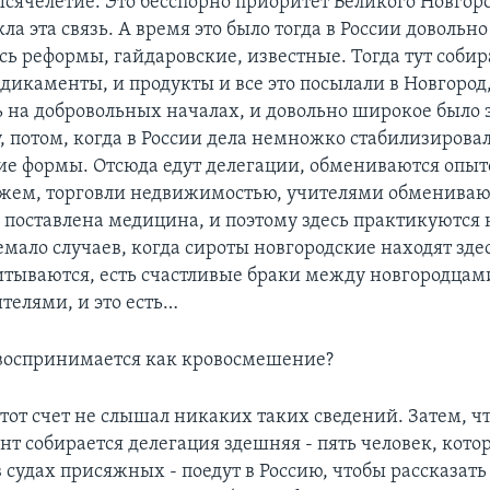
ысячелетие. Это бесспорно приоритет Великого Новгоро
ла эта связь. А время это было тогда в России довольн
сь реформы, гайдаровские, известные. Тогда тут собир
икаменты, и продукты и все это посылали в Новгород, 
ь на добровольных началах, и довольно широкое было 
 потом, когда в России дела немножко стабилизировали
ие формы. Отсюда едут делегации, обмениваются опыт
ажем, торговли недвижимостью, учителями обменивают
 поставлена медицина, и поэтому здесь практикуются
емало случаев, когда сироты новгородские находят зде
итываются, есть счастливые браки между новгородцам
елями, и это есть…
не воспринимается как кровосмешение?
 этот счет не слышал никаких таких сведений. Затем, чт
т собирается делегация здешняя - пять человек, кот
 судах присяжных - поедут в Россию, чтобы рассказать 