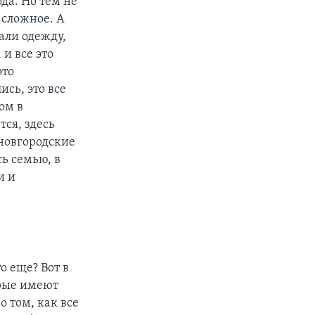
да. Но тем не
о сложное. А
али одежду,
и все это
это
сь, это все
ом в
ся, здесь
 новгородские
сь семью, в
и и
о еще? Вот в
орые имеют
о том, как все