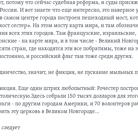
т, потому что сейчас судебная реформа, и суды прися
 России. И вот знаете что еще интересно, это наверно
ь в самом центре города построен пешеходный мост, ко
ост сестер». На этом мосту карта мира, и там обозна
ия всех этих городов. Там французские, израильские,
нские - на карте мира, и в том числе - Великий Новго
сяти стран, где находятся эти все побратимы, тоже на 
остоянно, и российский флаг там тоже среди других.
рудничество, значит, не фикция, не пускание мыльных 
 фикция. Еще один штрих любопытный: Рочестер постро
толическую.Здесь собрали 150 тысяч долларов для этог
ньги - по другим городам Америки, и 70 волонтеров ра
оить эту церковь в Великом Новгороде…
следует