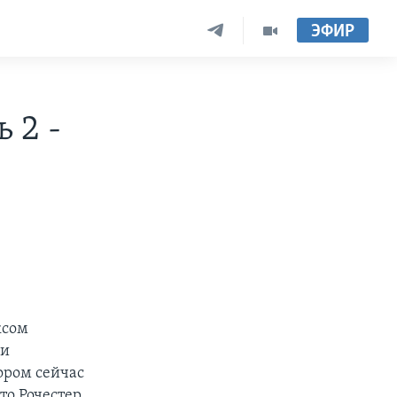
ЭФИР
 2 -
ксом
ии
тором сейчас
что Рочестер