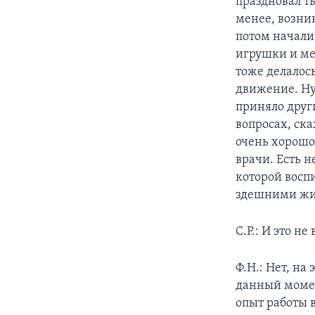
праздновал т
менее, возник
потом начали
игрушки и мед
тоже делалос
движение. Ну,
приняло друг
вопросах, ск
очень хорошо
врачи. Есть н
которой восп
здешними жит
С.Р.: И это 
Ф.Н.: Нет, на
данный момен
опыт работы в