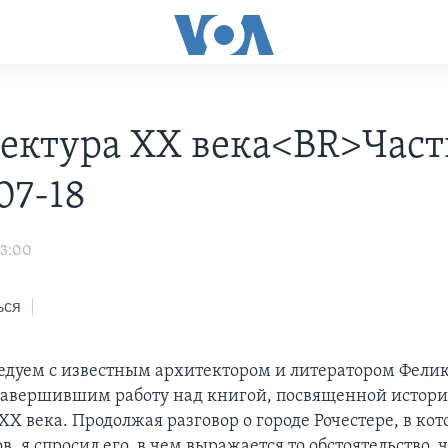
ектура ХХ века<BR>Часть
07-18
03:00
ься
едуем с известным архитектором и литератором Фели
авершившим работу над книгой, посвященной истор
X века. Продолжая разговор о городе Рочестере, в ко
, я спросил его, в чем выражается то обстоятельство, 