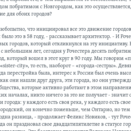
дом побратимом с Новгородом, как это осуществляется,
ие для обоих городов?
любопытно, что инициировал все это движение городо
 было это в 58 году, - рассказывает архитектор. - И Роч
ых городов, который откликнулся на эту инициативу. Н
с небольшим лет, сегодня у Рочестера десять побратим
д, который вошел в этот круг в 90 году. Мы говорим «
«sister-сity», то есть, наоборот – «города-сестры». Девя
гда перестройка была, интерес к России был очень высо
 как они нашли друг друга, эти города, но они утвержд
бщества, которые активно работают в этом направлении
их началах, никто ничего за это не получает - значит 
и города: у каждого есть своя река, у каждого есть свое
ородский, он конечно поменьше, чем Онтарио, но тем
одна разница, - продолжает Феликс Новиков, - тут Роче
да он праздновал свое двадцатипятилетие в статусе го