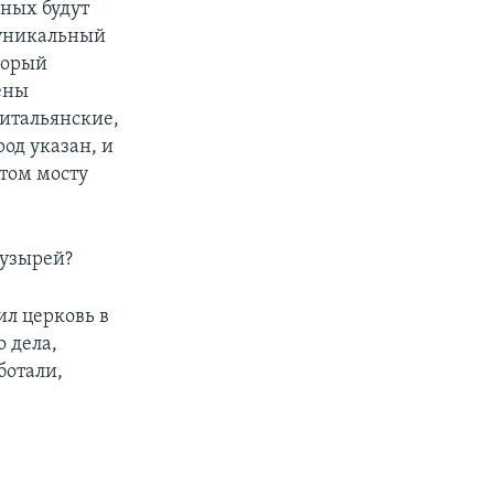
жных будут
е уникальный
торый
чены
 итальянские,
род указан, и
этом мосту
пузырей?
ил церковь в
о дела,
ботали,