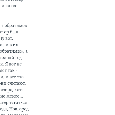
 и какое
в-побратимов
естер был
у вот,
ов и в их
побратимы», а
ностый год -
к. Я вот не
ают так -
, и все это
они считают,
 озеро, хотя
 не менее…
стер тягаться
рода, Новгород