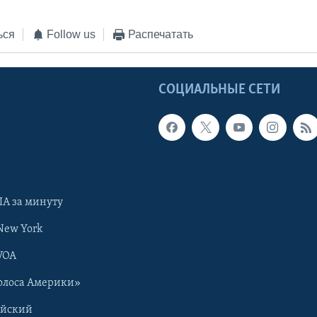
ься
Follow us
Распечатать
Ы
СОЦИАЛЬНЫЕ СЕТИ
А за минуту
New York
VOA
олоса Америки»
ийский