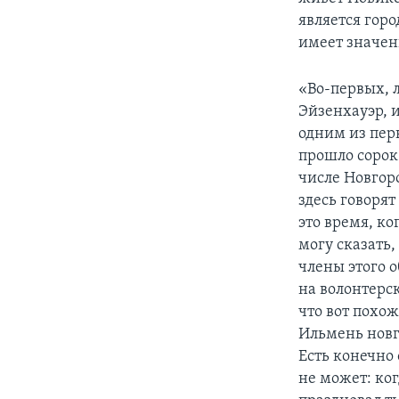
является горо
имеет значен
«Во-первых, 
Эйзенхауэр, и
одним из перв
прошло сорок 
числе Новгоро
здесь говорят 
это время, ко
могу сказать,
члены этого о
на волонтерск
что вот похож
Ильмень новг
Есть конечно 
не может: ког