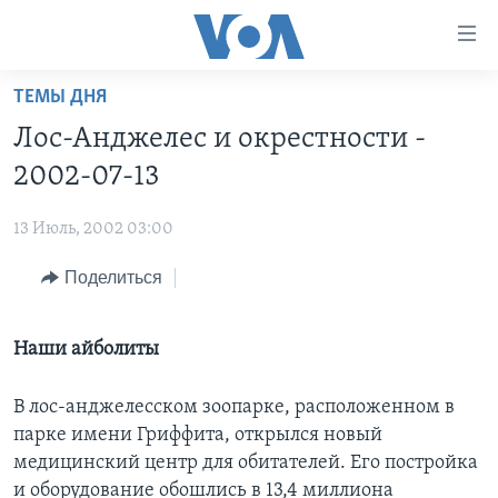
Линки
доступности
Перейти
ТЕМЫ ДНЯ
на
ГЛАВНОЕ
Лос-Анджелес и окрестности -
основной
ПРОГРАММЫ
контент
2002-07-13
ПРОЕКТЫ
Перейти
АМЕРИКА
к
13 Июль, 2002 03:00
ЭКСПЕРТИЗА
НОВОСТИ ЗА МИНУТУ
УЧИМ АНГЛИЙСКИЙ
основной
Поделиться
ИНТЕРВЬЮ
ИТОГИ
НАША АМЕРИКАНСКАЯ ИСТОРИЯ
навигации
Перейти
ФАКТЫ ПРОТИВ ФЕЙКОВ
ПОЧЕМУ ЭТО ВАЖНО?
А КАК В АМЕРИКЕ?
в
Наши айболиты
ЗА СВОБОДУ ПРЕССЫ
ДИСКУССИЯ VOA
АРТЕФАКТЫ
поиск
УЧИМ АНГЛИЙСКИЙ
ДЕТАЛИ
АМЕРИКАНСКИЕ ГОРОДКИ
В лос-анджелесском зоопарке, расположенном в
парке имени Гриффита, открылся новый
ВИДЕО
НЬЮ-ЙОРК NEW YORK
ТЕСТЫ
медицинский центр для обитателей. Его постройка
ПОДПИСКА НА НОВОСТИ
АМЕРИКА. БОЛЬШОЕ ПУТЕШЕСТВИЕ
и оборудование обошлись в 13,4 миллиона