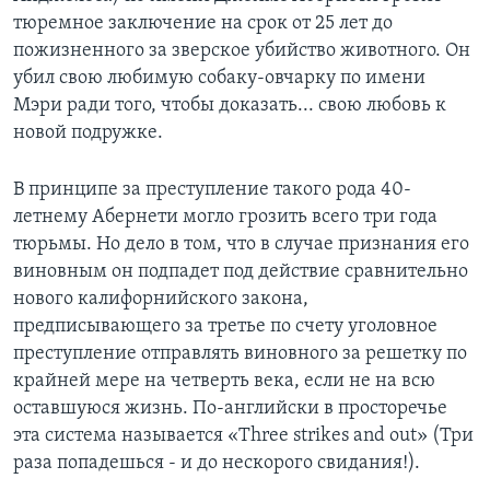
тюремное заключение на срок от 25 лет до
пожизненного за зверское убийство животного. Он
убил свою любимую собаку-овчарку по имени
Мэри ради того, чтобы доказать... свою любовь к
новой подружке.
В принципе за преступление такого рода 40-
летнему Абернети могло грозить всего три года
тюрьмы. Но дело в том, что в случае признания его
виновным он подпадет под действие сравнительно
нового калифорнийского закона,
предписывающего за третье по счету уголовное
преступление отправлять виновного за решетку по
крайней мере на четверть века, если не на всю
оставшуюся жизнь. По-английски в просторечье
эта система называется «Three strikes and out» (Три
раза попадешься - и до нескорого свидания!).