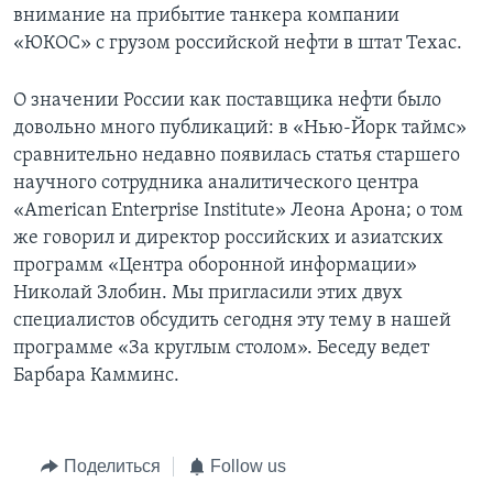
внимание на прибытие танкера компании
Learning English
«ЮКОС» с грузом российской нефти в штат Техас.
СОЦИАЛЬНЫЕ СЕТИ
О значении России как поставщика нефти было
довольно много публикаций: в «Нью-Йорк таймс»
сравнительно недавно появилась статья старшего
научного сотрудника аналитического центра
Языки
«American Enterprise Institute» Леона Арона; о том
же говорил и директор российских и азиатских
программ «Центра оборонной информации»
Николай Злобин. Мы пригласили этих двух
специалистов обсудить сегодня эту тему в нашей
программе «За круглым столом». Беседу ведет
Барбара Камминс.
Поделиться
Follow us