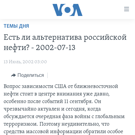
Линки
доступности
Перейти
ТЕМЫ ДНЯ
на
ГЛАВНОЕ
Есть ли альтернатива российской
основной
ПРОГРАММЫ
контент
нефти? - 2002-07-13
ПРОЕКТЫ
Перейти
АМЕРИКА
к
13 Июль, 2002 03:00
ЭКСПЕРТИЗА
НОВОСТИ ЗА МИНУТУ
УЧИМ АНГЛИЙСКИЙ
основной
Поделиться
ИНТЕРВЬЮ
ИТОГИ
НАША АМЕРИКАНСКАЯ ИСТОРИЯ
навигации
Перейти
ФАКТЫ ПРОТИВ ФЕЙКОВ
Вопрос зависимости США от ближневосточной
ПОЧЕМУ ЭТО ВАЖНО?
А КАК В АМЕРИКЕ?
в
нефти стоит в центре внимания уже давно,
ЗА СВОБОДУ ПРЕССЫ
ДИСКУССИЯ VOA
АРТЕФАКТЫ
поиск
особенно после событий 11 сентября. Он
УЧИМ АНГЛИЙСКИЙ
ДЕТАЛИ
АМЕРИКАНСКИЕ ГОРОДКИ
чрезвычайно актуален и сегодня, когда
обсуждается очередная фаза войны с глобальным
ВИДЕО
НЬЮ-ЙОРК NEW YORK
ТЕСТЫ
терроризмом. Поэтому неудивительно, что
ПОДПИСКА НА НОВОСТИ
АМЕРИКА. БОЛЬШОЕ ПУТЕШЕСТВИЕ
средства массовой информации обратили особое