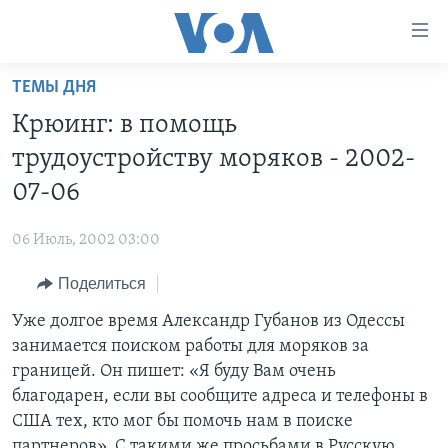
Линки
доступности
Перейти
ТЕМЫ ДНЯ
на
ГЛАВНОЕ
Крюинг: в помощь
основной
ПРОГРАММЫ
контент
трудоустройству моряков - 2002-
ПРОЕКТЫ
Перейти
АМЕРИКА
07-06
к
ЭКСПЕРТИЗА
НОВОСТИ ЗА МИНУТУ
УЧИМ АНГЛИЙСКИЙ
основной
06 Июль, 2002 03:00
ИНТЕРВЬЮ
ИТОГИ
НАША АМЕРИКАНСКАЯ ИСТОРИЯ
навигации
Перейти
Поделиться
ФАКТЫ ПРОТИВ ФЕЙКОВ
ПОЧЕМУ ЭТО ВАЖНО?
А КАК В АМЕРИКЕ?
в
Уже долгое время Александр Губанов из Одессы
ЗА СВОБОДУ ПРЕССЫ
ДИСКУССИЯ VOA
АРТЕФАКТЫ
поиск
занимается поиском работы для моряков за
УЧИМ АНГЛИЙСКИЙ
ДЕТАЛИ
АМЕРИКАНСКИЕ ГОРОДКИ
границей. Он пишет: «Я буду Вам очень
ВИДЕО
благодарен, если вы сообщите адреса и телефоны в
НЬЮ-ЙОРК NEW YORK
ТЕСТЫ
США тех, кто мог бы помочь нам в поиске
ПОДПИСКА НА НОВОСТИ
АМЕРИКА. БОЛЬШОЕ ПУТЕШЕСТВИЕ
партнеров». С такими же просьбами в Русскую