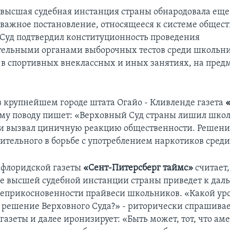
ь высшая судебная инстанция страны обнародовала еще
важное постановление, относящееся к системе общес
 Суд подтвердил конституционность проведения
ельными органами выборочных тестов среди школьни
в спортивных внеклассных и иных занятиях, на пред
 крупнейшем городе штата Огайо - Кливленде газета
ому поводу пишет: «Верховный Суд страны лишил шко
 и вызвал циничную реакцию общественности. Решение
ительного в борьбе с употреблением наркотиков среди
 флоридской газеты
«Сент-Питерсберг таймс»
считает,
е высшей судебной инстанции страны приведет к да
прикосновенности прайвеси школьников. «Какой ур
решение Верховного Суда?» - риторически спрашива
газеты и далее иронизирует: «Быть может, тот, что а