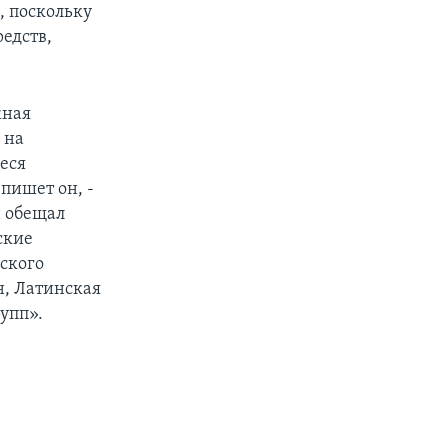
, поскольку
едств,
жная
 на
еся
пишет он, -
н обещал
ские
ского
, Латинская
упп».