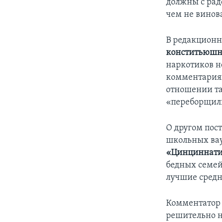
должны с рад
чем не винов
В редакционн
конститьюш
наркотиков н
комментария
отношении та
«переборщил
О другом пос
школьных вау
«Цинциннати
бедных семей
лучшие средн
Комментатор 
решительно н