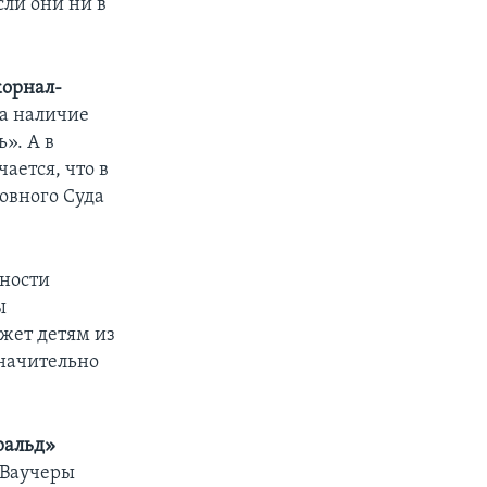
сли они ни в
жорнал-
на наличие
». А в
ается, что в
овного Суда
нности
ы
жет детям из
значительно
ральд»
«Ваучеры