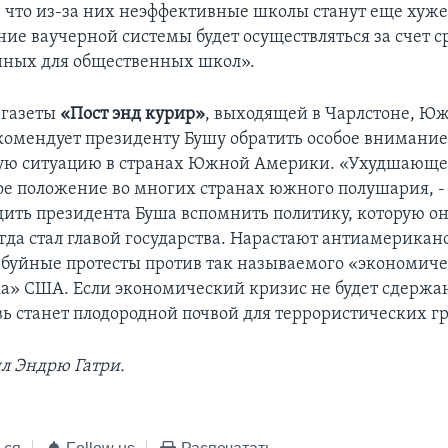
, что из-за них неэффективные школы станут еще хуже
ие ваучерной системы будет осуществляться за счет ср
нных для общественных школ».
 газеты
«Пост энд курир»
, выходящей в Чарлстоне, Ю
комендует президенту Бушу обратить особое внимание
ую ситуацию в странах Южной Америки. «Ухудшающе
е положение во многих странах южного полушария, - 
ить президента Буша вспомнить политику, которую о
огда стал главой государства. Нарастают антиамерикан
 буйные протесты против так называемого «экономиче
» США. Если экономический кризис не будет сдержан
ь станет плодородной почвой для террористических гр
ил Эндрю Гатри.