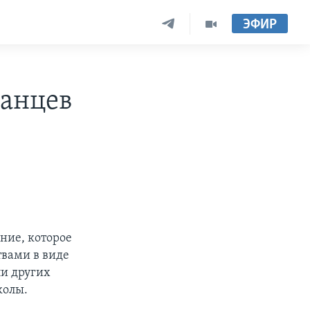
ЭФИР
анцев
ние, которое
твами в виде
ли других
колы.