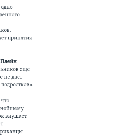
 одно
твенного
ков,
мет принятия
«Плейн
льников еще
 не даст
 подростков».
 что
льнейшему
ок внушает
ет
мериканцы