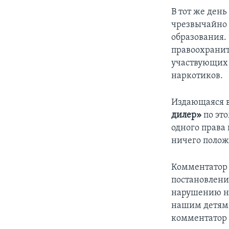
В тот же ден
чрезвычайно 
образования.
правоохранит
участвующих 
наркотиков.
Издающаяся в
дилер»
по эт
одного права
ничего полож
Комментатор
постановлени
нарушению не
нашим детям 
комментатор 