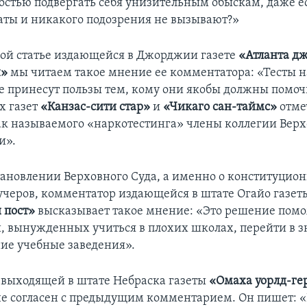
остью подвергать себя унизительным обыскам, даже е
аты и никакого подозрения не вызывают?»
ой статье издающейся в Джорджии газете
«Атланта д
н»
мы читаем такое мнение ее комментатора: «Тесты 
е принесут пользы тем, кому они якобы должны помочь
х газет
«Канзас-сити стар»
и
«Чикаго cан-таймс»
отмеч
к называемого «наркотестинга» члены коллегии Верх
и».
тановлении Верховного Суда, а именно о конституцио
черов, комментатор издающейся в штате Огайо газет
 пост»
высказывает такое мнение: «Это решение помо
, вынужденных учиться в плохих школах, перейти в 
ие учебные заведения».
выходящей в штате Небраска газеты
«Омаха уорлд-ге
е согласен с предыдущим комментарием. Он пишет: 