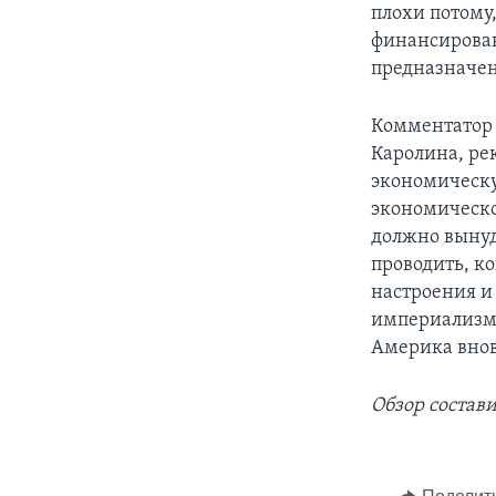
плохи потому
финансирован
предназначе
Комментатор
Каролина, ре
экономическ
экономическо
должно вынуд
проводить, к
настроения и
империализма
Америка внов
Обзор состав