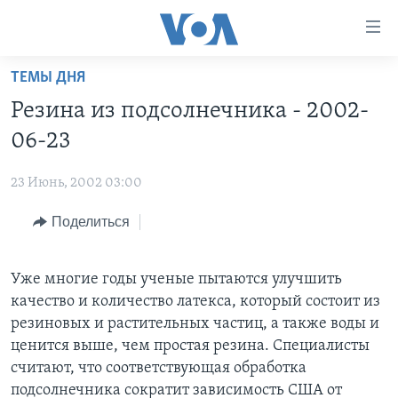
Линки
доступности
Перейти
ТЕМЫ ДНЯ
на
ГЛАВНОЕ
Резина из подсолнечника - 2002-
основной
ПРОГРАММЫ
контент
06-23
ПРОЕКТЫ
Перейти
АМЕРИКА
к
23 Июнь, 2002 03:00
ЭКСПЕРТИЗА
НОВОСТИ ЗА МИНУТУ
УЧИМ АНГЛИЙСКИЙ
основной
Поделиться
ИНТЕРВЬЮ
ИТОГИ
НАША АМЕРИКАНСКАЯ ИСТОРИЯ
навигации
Перейти
ФАКТЫ ПРОТИВ ФЕЙКОВ
ПОЧЕМУ ЭТО ВАЖНО?
А КАК В АМЕРИКЕ?
в
Уже многие годы ученые пытаются улучшить
ЗА СВОБОДУ ПРЕССЫ
ДИСКУССИЯ VOA
АРТЕФАКТЫ
поиск
качество и количество латекса, который состоит из
УЧИМ АНГЛИЙСКИЙ
ДЕТАЛИ
АМЕРИКАНСКИЕ ГОРОДКИ
резиновых и растительных частиц, а также воды и
ценится выше, чем простая резина. Специалисты
ВИДЕО
НЬЮ-ЙОРК NEW YORK
ТЕСТЫ
считают, что соответствующая обработка
ПОДПИСКА НА НОВОСТИ
АМЕРИКА. БОЛЬШОЕ ПУТЕШЕСТВИЕ
подсолнечника сократит зависимость США от