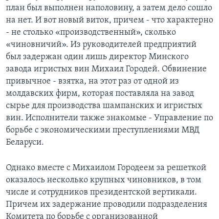
план был выполнен наполовину, а затем дело сошло
Learning English
на нет. И вот новый виток, причем - что характерно
- не столько «производственный», сколько
СОЦИАЛЬНЫЕ СЕТИ
«чиновничий». Из руководителей предприятий
был задержан один лишь директор Минского
завода игристых вин Михаил Городей. Обвинение
привычное - взятка, на этот раз от одной из
Языки
молдавских фирм, которая поставляла на завод
сырье для производства шампанских и игристых
вин. Исполнители также знакомые - Управление по
борьбе с экономическими преступлениями МВД
Беларуси.
Однако вместе с Михаилом Городеем за решеткой
оказалось несколько крупных чиновников, в том
числе и сотрудников президентской вертикали.
Причем их задержание проводили подразделения
Комитета по борьбе с организованной