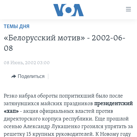
Линки
доступности
Перейти
ТЕМЫ ДНЯ
на
ГЛАВНОЕ
«Белорусский мотив» - 2002-06-
основной
ПРОГРАММЫ
контент
08
ПРОЕКТЫ
Перейти
АМЕРИКА
к
08 Июнь, 2002 03:00
ЭКСПЕРТИЗА
НОВОСТИ ЗА МИНУТУ
УЧИМ АНГЛИЙСКИЙ
основной
Поделиться
ИНТЕРВЬЮ
ИТОГИ
НАША АМЕРИКАНСКАЯ ИСТОРИЯ
навигации
Перейти
ФАКТЫ ПРОТИВ ФЕЙКОВ
ПОЧЕМУ ЭТО ВАЖНО?
А КАК В АМЕРИКЕ?
в
Резко набрал обороты попритихший было после
ЗА СВОБОДУ ПРЕССЫ
ДИСКУССИЯ VOA
АРТЕФАКТЫ
поиск
затянувшихся майских праздников
президентский
УЧИМ АНГЛИЙСКИЙ
ДЕТАЛИ
АМЕРИКАНСКИЕ ГОРОДКИ
«хап»
- акция официальных властей против
директорского корпуса республики. Еще прошлой
ВИДЕО
НЬЮ-ЙОРК NEW YORK
ТЕСТЫ
осенью Александр Лукашенко грозился упрятать за
ПОДПИСКА НА НОВОСТИ
АМЕРИКА. БОЛЬШОЕ ПУТЕШЕСТВИЕ
решетку 15 крупных руководителей. К Новому году