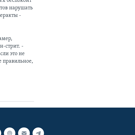
ех беспокоит
нтов нарушать
теракты -
амер,
-стрит. -
сли это не
ое правильное,