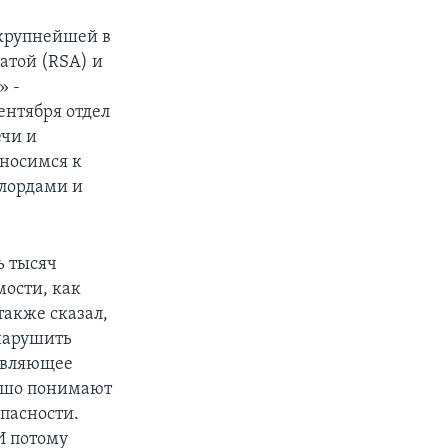
 крупнейшей в
атой (RSA) и
» -
ентября отдел
ечи и
тносимся к
длордами и
ь тысяч
ости, как
также сказал,
 нарушить
давляющее
рошо понимают
пасности.
 И потому