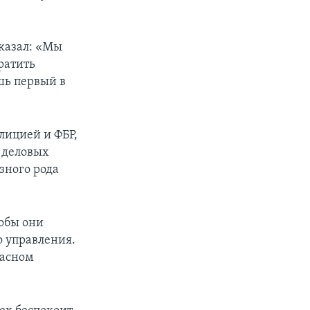
сказал: «Мы
вратить
ишь первый в
лицией и ФБР,
и деловых
зного рода
обы они
о управления.
пасном