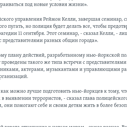
раиваться под новые условия жизни».
йского управления Реймон Келли, завершая семинар, 
го пугать, но полиция будет делать все, чтобы предот
агедии 11 сентября. Этот семинар, - сказал Келли, - л
 с представителями разных общин города».
ому плану действий, разработанному нью-йоркской по
т проведены такого же типа встречи с представителям
жниками, актерами, музыкантами и управляющими ра
рганизаций.
как можно лучше подготовить нью-йоркцев к тому, чт
 в выявлении террористов, - сказал глава полицейског
м, они помогают себе и своим детям жить в более безо