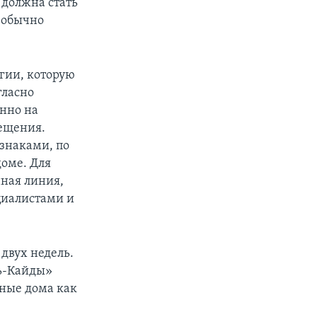
 должна стать
 обычно
гии, которую
гласно
нно на
мещения.
знаками, по
доме. Для
нная линия,
ециалистами и
двух недель.
ль-Кайды»
ные дома как