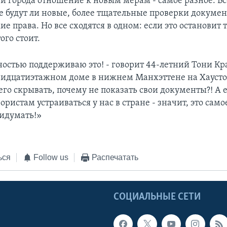
й города отношение к новым мерам - самое разное. Вс
 не будут ли новые, более тщательные проверки докуме
е права. Но все сходятся в одном: если это остановит 
ого стоит.
ностью поддерживаю это! - говорит 44-летний Тони Кр
идцатиэтажном доме в нижнем Манхэттене на Хаустон
его скрывать, почему не показать свои документы?! А е
ористам устраиваться у нас в стране - значит, это сам
идумать!»
ься
Follow us
Распечатать
Ы
СОЦИАЛЬНЫЕ СЕТИ