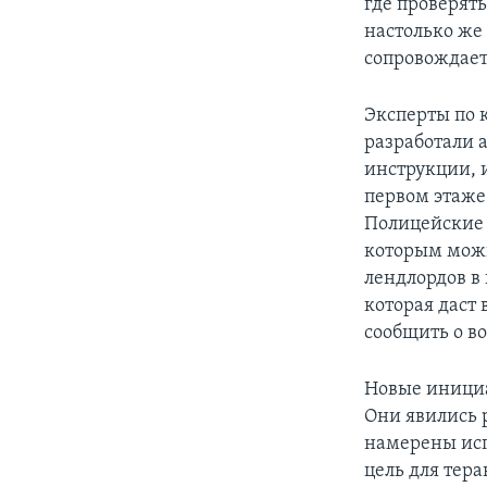
где проверят
настолько же
сопровождает
Эксперты по 
разработали 
инструкции, 
первом этаже
Полицейские 
которым можн
лендлордов в
которая даст 
сообщить о в
Новые инициа
Они явились 
намерены исп
цель для тера