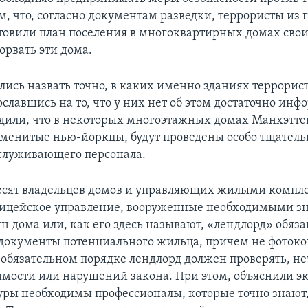
м, что, согласно документам разведки, террористы из 
товили план поселения в многоквартирных домах свои
зорвать эти дома.
ались назвать точно, в каких именно зданиях террори
сославшись на то, что у них нет об этом достаточно ин
дили, что в некоторых многоэтажных домах Манхэттен
аменитые нью-йоркцы, будут проведены особо тщател
служивающего персонала.
есят владельцев домов и управляющих жилыми компл
лицейское управление, вооруженные необходимыми з
 дома или, как его здесь называют, «лендлорд» обяза
 документы потенциального жильца, причем не фотоко
обязательном порядке лендлорд должен проверять, нет 
мости или нарушений закона. При этом, объяснили эк
уры необходимы профессионалы, которые точно знают,