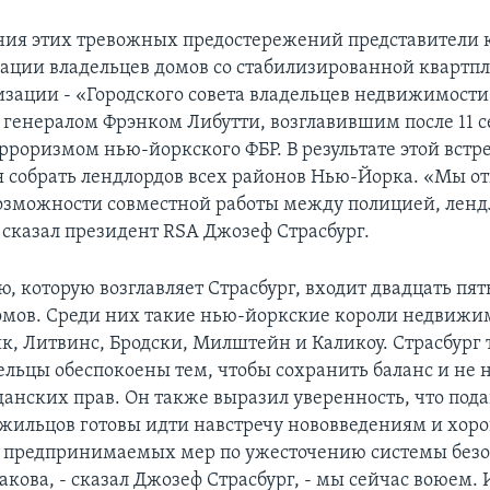
ния этих тревожных предостережений представители
иации владельцев домов со стабилизированной квартпл
изации - «Городского совета владельцев недвижимости
с генералом Фрэнком Либутти, возглавившим после 11 с
ерроризмом нью-йоркского ФБР. В результате этой встр
я собрать лендлордов всех районов Нью-Йорка. «Мы о
возможности совместной работы между полицией, лен
 сказал президент RSA Джозеф Страсбург.
, которую возглавляет Страсбург, входит двадцать пят
омов. Среди них такие нью-йоркские короли недвижим
ик, Литвинс, Бродски, Милштейн и Каликоу. Страсбург 
ельцы обеспокоены тем, чтобы сохранить баланс и не
анских прав. Он также выразил уверенность, что по
жильцов готовы идти навстречу нововведениям и хо
 предпринимаемых мер по ужесточению системы безо
акова, - сказал Джозеф Страсбург, - мы сейчас воюем.