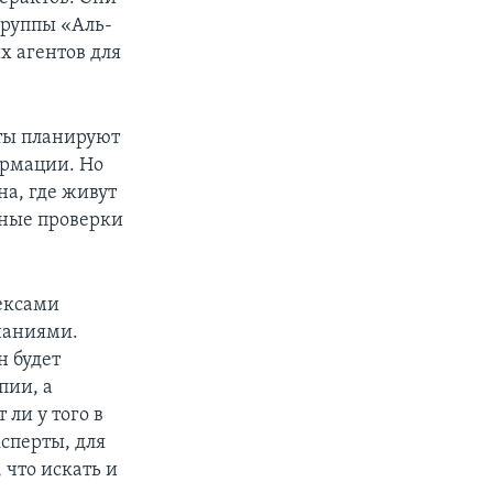
группы «Аль-
х агентов для
сты планируют
формации. Но
а, где живут
ьные проверки
ексами
наниями.
н будет
пии, а
ли у того в
сперты, для
 что искать и