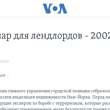
ар для лендлордов - 200
03:00
ься
ании главного управления городской полиции собралось
десяти владельцев недвижимости Нью-Йорка. Перед 
дущие эксперты по борьбе с терроризмом, которые рас
еобходимо предпринимать меры безопасности против т