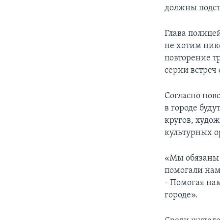
должны подст
Глава полице
не хотим нико
повторение тр
серии встреч
Согласно нов
в городе буду
кругов, худо
культурных о
«Мы обязаны 
помогали нам
- Помогая на
городе».