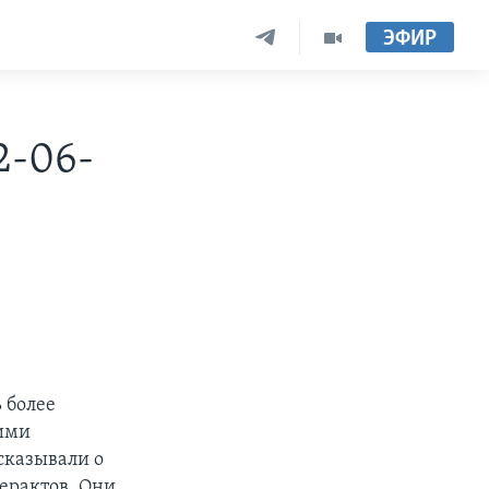
ЭФИР
2-06-
 более
ними
сказывали о
ерактов. Они