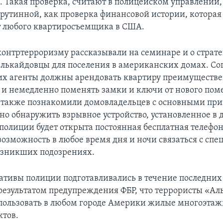
ь. Такая проверка, считают в полицейском управлении,
 рутинной, как проверка финансовой истории, которая
 любого квартиросъемщика в США.
контртерроризму рассказывали на семинаре и о страте
алькайдовцы для поселения в американских домах. Со
их агенты должны арендовать квартиру преимуществе
 и немедленно поменять замки и ключи от нового по
также познакомили домовладельцев с основными при
о обнаружить взрывное устройство, установленное в 
 полиции будет открыта постоянная бесплатная телефо
возможность в любое время дня и ночи связаться с сп
озникших подозрениях.
тивы полиции подготавливались в течение последних 
результатом предупреждения ФБР, что террористы «А
ользовать в любом городе Америки жилые многоэтаж
ктов.