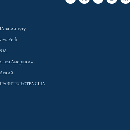
А за минуту
New York
VOA
олоса Америки»
ийский
ПРАВИТЕЛЬСТВА США