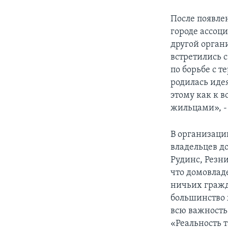
После появле
городе ассоц
другой орган
встретились 
по борьбе с т
родилась иде
этому как к 
жильцами», -
В организацию
владельцев д
Рудинс, Резн
что домовлад
ничьих гражд
большинство 
всю важность
«Реальность т