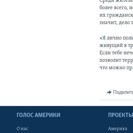
Среди жителе
более всего,
их граждански
значит, дело т
«Я лично пол
живущий в тр
Если тебе неч
позволит терр
что можно пр
Поделит
ГОЛОС АМЕРИКИ
ПРОЕКТ
О нас
Америка