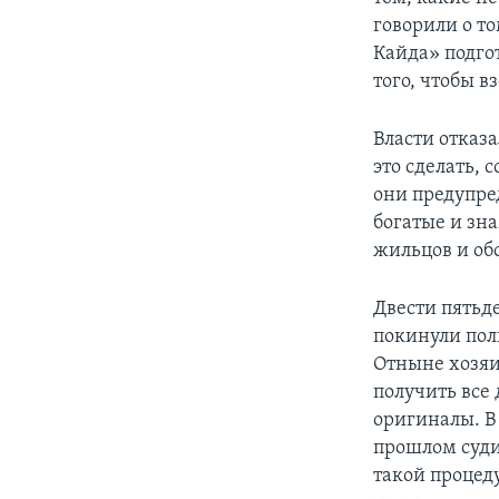
говорили о то
Кайда» подго
того, чтобы в
Власти отказ
это сделать, 
они предупре
богатые и зн
жильцов и об
Двести пятьд
покинули по
Отныне хозяин
получить все
оригиналы. В 
прошлом суди
такой процед