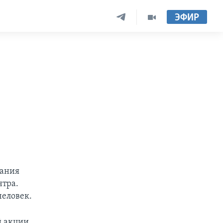
ЭФИР
чания
нтра.
человек.
й акции