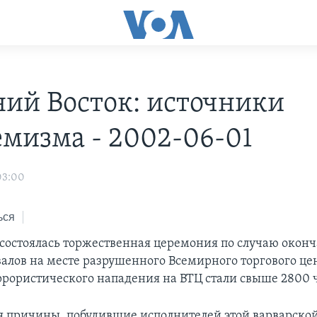
ий Восток: источники
емизма - 2002-06-01
03:00
ься
состоялась торжественная церемония по случаю окон
валов на месте разрушенного Всемирного торгового це
рористического нападения на ВТЦ стали свыше 2800 
я причины, побудившие исполнителей этой варварско