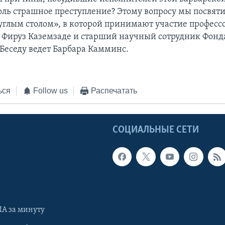
оль страшное преступление? Этому вопросу мы посвят
руглым столом», в которой принимают участие професс
 Фируз Каземзаде и старший научный сотрудник Фонд
 Беседу ведет Барбара Камминс.
ься
Follow us
Распечатать
Ы
СОЦИАЛЬНЫЕ СЕТИ
А за минуту