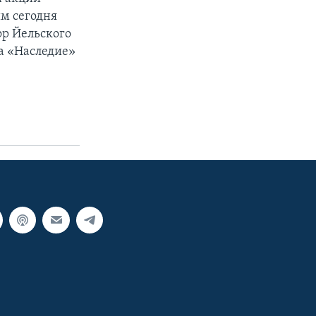
им сегодня
ор Йельского
а «Наследие»