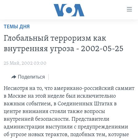
Линки
доступности
Перейти
ТЕМЫ ДНЯ
на
ГЛАВНОЕ
Глобальный терроризм как
основной
ПРОГРАММЫ
контент
внутренняя угроза - 2002-05-25
ПРОЕКТЫ
Перейти
АМЕРИКА
к
25 Май, 2002 03:00
ЭКСПЕРТИЗА
НОВОСТИ ЗА МИНУТУ
УЧИМ АНГЛИЙСКИЙ
основной
Поделиться
ИНТЕРВЬЮ
ИТОГИ
НАША АМЕРИКАНСКАЯ ИСТОРИЯ
навигации
Перейти
ФАКТЫ ПРОТИВ ФЕЙКОВ
Несмотря на то, что американо-российский саммит
ПОЧЕМУ ЭТО ВАЖНО?
А КАК В АМЕРИКЕ?
в
в Москве на этой неделе был исключительно
ЗА СВОБОДУ ПРЕССЫ
ДИСКУССИЯ VOA
АРТЕФАКТЫ
поиск
важным событием, в Соединенных Штатах в
УЧИМ АНГЛИЙСКИЙ
ДЕТАЛИ
АМЕРИКАНСКИЕ ГОРОДКИ
центре внимания стояли также вопросы
внутренней безопасности. Представители
ВИДЕО
НЬЮ-ЙОРК NEW YORK
ТЕСТЫ
администрации выступили с предупреждениями
ПОДПИСКА НА НОВОСТИ
АМЕРИКА. БОЛЬШОЕ ПУТЕШЕСТВИЕ
об угрозе новых терактов, подобных тем, которые