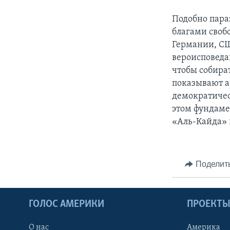
Подобно пара
благами своб
Германии, СШ
вероисповеда
чтобы собират
показывают а
демократичес
этом фундаме
«Аль-Кайда» 
Поделит
ГОЛОС АМЕРИКИ
ПРОЕКТ
О нас
Америка