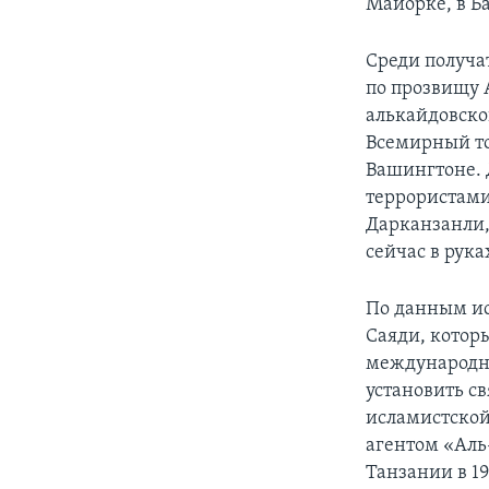
Майорке, в Б
Среди получа
по прозвищу 
алькайдовско
Всемирный то
Вашингтоне. 
террористами
Дарканзанли,
сейчас в рук
По данным ис
Саяди, котор
международны
установить с
исламистской 
агентом «Аль
Танзании в 19