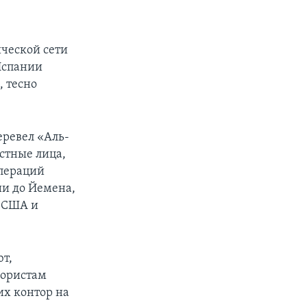
ческой сети
Испании
, тесно
еревел «Аль-
стные лица,
операций
ии до Йемена,
, США и
т,
рористам
их контор на