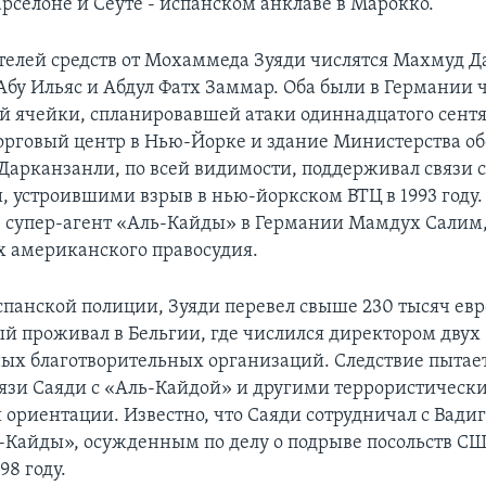
арселоне и Сеуте - испанском анклаве в Марокко.
телей средств от Мохаммеда Зуяди числятся Махмуд 
Абу Ильяс и Абдул Фатх Заммар. Оба были в Германии
й ячейки, спланировавшей атаки одиннадцатого сентя
рговый центр в Нью-Йорке и здание Министерства об
Дарканзанли, по всей видимости, поддерживал связи 
, устроившими взрыв в нью-йоркском ВТЦ в 1993 году
 супер-агент «Аль-Кайды» в Германии Мамдух Салим,
ах американского правосудия.
панской полиции, Зуяди перевел свыше 230 тысяч ев
ый проживал в Бельгии, где числился директором двух
х благотворительных организаций. Следствие пытае
вязи Саяди с «Аль-Кайдой» и другими террористичес
ориентации. Известно, что Саяди сотрудничал с Вадиго
-Кайды», осужденным по делу о подрыве посольств СШ
98 году.