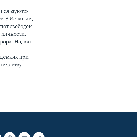
 пользуются
т. В Испании,
яют свободой
 личности,
рора. Но, как
ущемляя при
ничеству