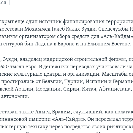
ься
скрыт еще один источник финансирования террористи
Арестован Мохаммед Галеб Калах Зуяди. Спецслужбы 
главным организатором сбора средств для «Аль-Кайды»
агентурой бин Ладена в Европе и на Ближнем Востоке.
, Зуяди, владелец мадридской строительной фирмы, п
 650 тысяч евро. В денежных переводах участвовали ча
мские культурные центры и организации. Масштабы 
 простирались от Бельгии, Турции, Испании и Герман
овской Аравии, Иордании, Сирии, Китая, Афганистана
 автономии.
естован также Ахмед Брахим, служивший, как полагаю
финансовой империи «Аль-Кайды». Он пересылал тер
пьютерную технику через посредство своих риэлторск