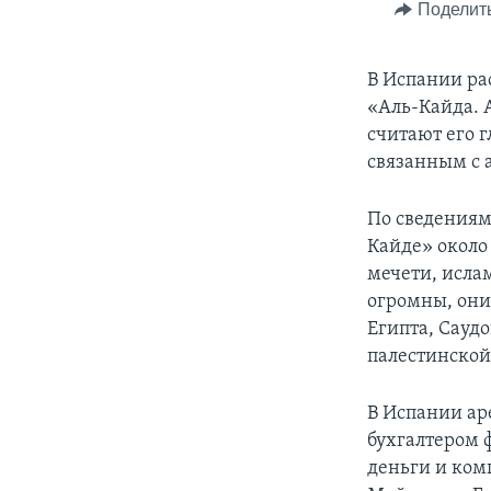
Поделит
В Испании ра
«Аль-Кайда. 
считают его 
связанным с 
По сведениям
Кайде» около
мечети, исла
огромны, они
Египта, Сауд
палестинской
В Испании ар
бухгалтером 
деньги и ком