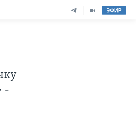
ЭФИР
чку
 -