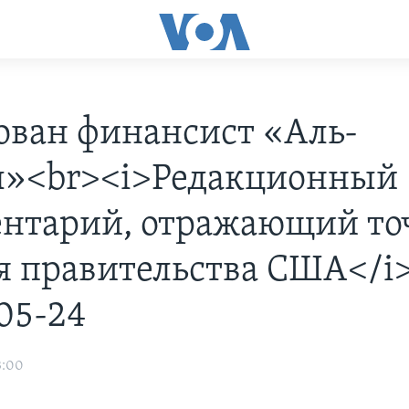
ован финансист «Аль-
»<br><i>Редакционный
нтарий, отражающий то
я правительства США</i>
05-24
3:00