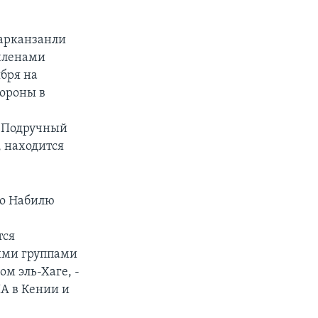
Дарканзанли
 членами
бря на
ороны в
с
. Подручный
 находится
ро Набилю
тся
кими группами
м эль-Хаге, -
А в Кении и