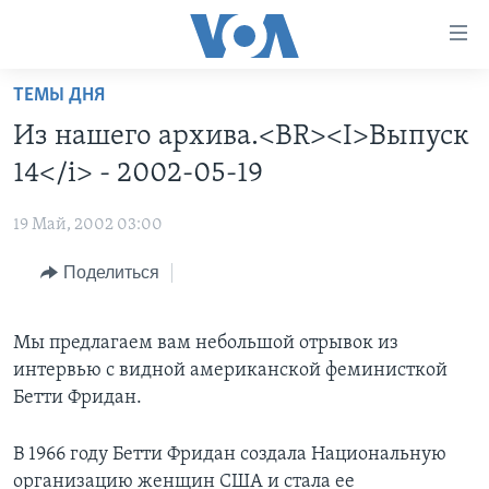
Линки
доступности
Перейти
ТЕМЫ ДНЯ
на
ГЛАВНОЕ
Из нашего архива.<BR><I>Выпуск
основной
ПРОГРАММЫ
контент
14</i> - 2002-05-19
ПРОЕКТЫ
Перейти
АМЕРИКА
к
19 Май, 2002 03:00
ЭКСПЕРТИЗА
НОВОСТИ ЗА МИНУТУ
УЧИМ АНГЛИЙСКИЙ
основной
Поделиться
ИНТЕРВЬЮ
ИТОГИ
НАША АМЕРИКАНСКАЯ ИСТОРИЯ
навигации
Перейти
ФАКТЫ ПРОТИВ ФЕЙКОВ
ПОЧЕМУ ЭТО ВАЖНО?
А КАК В АМЕРИКЕ?
в
Мы предлагаем вам небольшой отрывок из
ЗА СВОБОДУ ПРЕССЫ
ДИСКУССИЯ VOA
АРТЕФАКТЫ
поиск
интервью с видной американской феминисткой
УЧИМ АНГЛИЙСКИЙ
ДЕТАЛИ
АМЕРИКАНСКИЕ ГОРОДКИ
Бетти Фридан.
ВИДЕО
НЬЮ-ЙОРК NEW YORK
ТЕСТЫ
В 1966 году Бетти Фридан создала Национальную
ПОДПИСКА НА НОВОСТИ
АМЕРИКА. БОЛЬШОЕ ПУТЕШЕСТВИЕ
организацию женщин США и стала ее