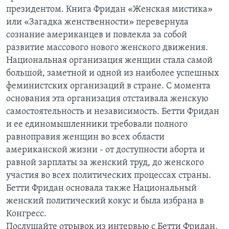
президентом. Книга Фридан «Женская мистика»
Learning English
или «Загадка женственности» перевернула
сознание американцев и повлекла за собой
СОЦИАЛЬНЫЕ СЕТИ
развитие массового нового женского движения.
Национальная организация женщин стала самой
большой, заметной и одной из наиболее успешных
феминистских организаций в стране. С момента
Языки
основания эта организация отстаивала женскую
самостоятельность и независимость. Бетти Фридан
и ее единомышленники требовали полного
равноправия женщин во всех области
американской жизни - от доступности аборта и
равной зарплаты за женский труд, до женского
участия во всех политических процессах страны.
Бетти Фридан основала также Национальный
женский политический кокус и была избрана в
Конгресс.
Послушайте отрывок из интервью с Бетти Фридан,