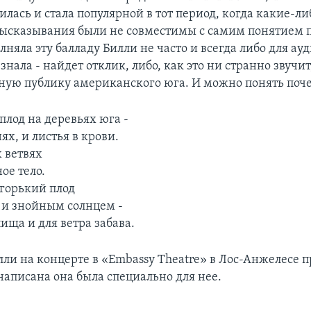
илась и стала популярной в тот период, когда какие-ли
ысказывания были не совместимы с самим понятием 
няла эту балладу Билли не часто и всегда либо для ауд
 знала - найдет отклик, либо, как это ни странно звучит
ную публику американского юга. И можно понять поч
лод на деревьях юга -
ях, и листья в крови.
 ветвях
ое тело.
горький плод
и знойным солнцем -
ища и для ветра забава.
лли на концерте в «Embassy Theatre» в Лос-Анжелесе 
написана она была специально для нее.