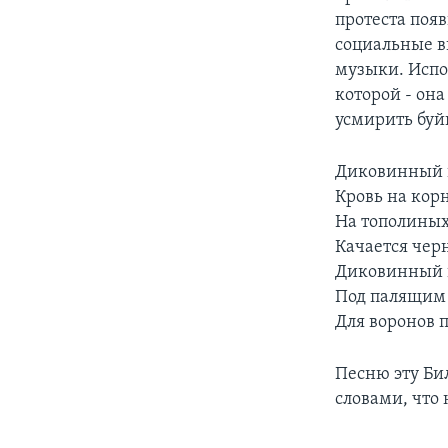
протеста появ
социальные в
музыки. Испол
которой - она
усмирить буй
Диковинный п
Кровь на корн
На тополиных
Качается черн
Диковинный 
Под палящим 
Для воронов п
Песню эту Би
словами, что 