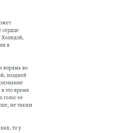
ожет
е сердце
и Холидэй,
ли в
и впрямь во
й, поздней
признание
 в это время
о голос ее
уше, не таким
нах, то у