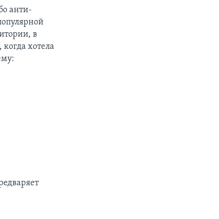
бо анти-
популярной
итории, в
, когда хотела
ему:
предваряет