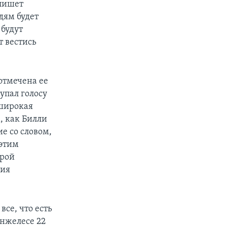
 пишет
дям будет
 будут
т вестись
 отмечена ее
упал голосу
 широкая
, как Билли
ие со словом,
 этим
орой
ния
все, что есть
Анжелесе 22