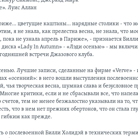
 Сеймур Саймонс, Джералд Марк
te». Луис Аллан
риже… цветущие каштаны… нарядные столики - что м
этим, я не знала, как прелестна весна, не знала, что мо
, пока не узнала апрель в Париже», - признается Билл
з диска «Lady In Autumn» - «Лэди осенью» - мы включи
годняшней встречи Джазового клуба.
сенью. Лучшие записи, сделанные на фирме «Verve» - 
ах «осенний»: в него вошли выcтупления послевоенно
й, чья творческая весна, шумная слава и безусловное 
Многие критики, если и не сбрасывали все, что напела
 счетов, тем не менее безжалостно указывали на то, чт
сть, что в нем нет прежних обертонов, что он стала гл
гибким как прежде.
ть о послевоенной Билли Холидэй в технических терми