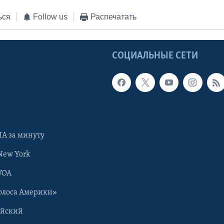
ься
Follow us
Распечатать
Ы
СОЦИАЛЬНЫЕ СЕТИ
А за минуту
New York
VOA
олоса Америки»
ийский