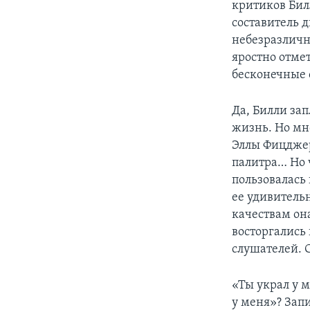
критиков Бил
составитель 
небезразлична
яростно отмет
бесконечные 
Да, Билли зап
жизнь. Но мно
Эллы Фицджер
палитра… Но 
пользовалась 
ее удивительн
качествам он
восторгались
слушателей. 
«Ты украл у м
у меня»? Запи