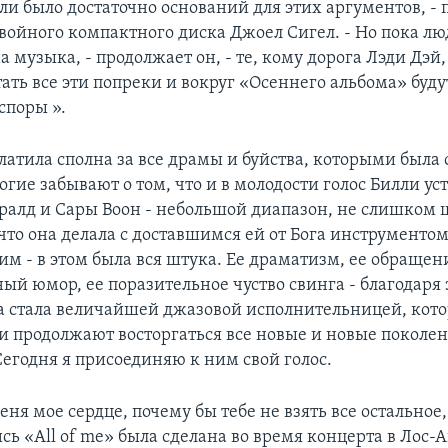
ли было достаточно оснований для этих аргументов, -
двойного компактного диска Джоел Сигел. - Но пока лю
 музыка, - продолжает он, - те, кому дорога Лэди Дэй,
ать все эти попреки и вокруг «Осеннего альбома» буду
споры ».
латила сполна за все драмы и буйства, которыми была
гие забывают о том, что и в молодости голос Билли уст
алд и Сары Воон - небольшой диапазон, не слишком
что она делала с доставшимся ей от Бога инструментом
им - в этом была вся штука. Ее драматизм, ее обращен
ый юмор, ее поразительное чуство свинга - благодаря
а стала величайшей джазовой исполнительницей, кот
 и продолжают восторгаться все новые и новые поколе
Сегодня я присоединяю к ним свой голос.
еня мое сердце, почему бы тебе не взять все остальное, 
сь «All of me» была сделана во время концерта в Лос-