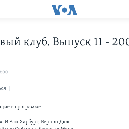
вый клуб. Выпуск 11 - 20
3:00
ься
ащие в программе:
is». И.Уай.Харбург, Вернон Дюк