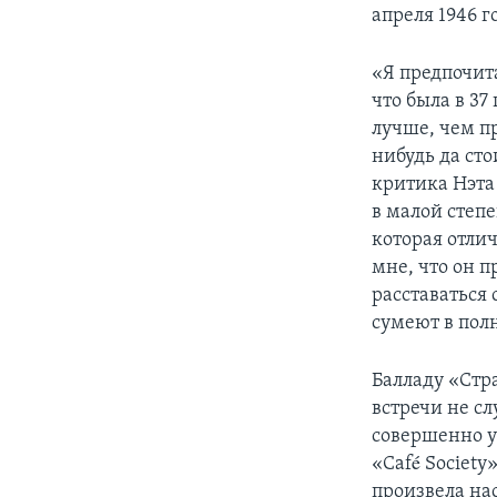
апреля 1946 г
«Я предпочита
что была в 37
лучше, чем п
нибудь да сто
критика Нэта
в малой степ
которая отли
мне, что он 
расставаться 
сумеют в пол
Балладу «Стр
встречи не с
совершенно у
«Café Societ
произвела на