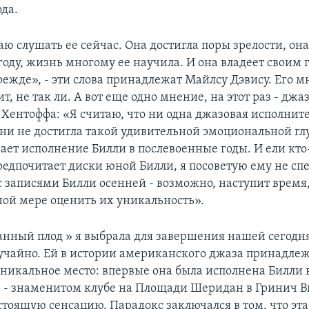
ода.
ю слушать ее сейчас. Она достигла поры зрелости, она
 году, жизнь многому ее научила. И она владеет своим
режде», - эти слова принадлежат Майлсу Дэвису. Его м
ит, не так ли. А вот еще одно мнение, на этот раз - джа
 Хентоффа: «Я считаю, что ни одна джазовая исполни
ени не достигла такой удивительной эмоциональной гл
чает исполнение Билли в послевоенные годы. И ели кто
предпочитает диски юной Билли, я посоветую ему не с
с записями Билли осенней - возможно, наступит время,
ной мере оценить их уникальность».
анный плод » я выбрала для завершения нашей сегод
лучайно. Ей в истории американского джаза принадле
никальное место: впервые она была исполнена Билли в 
y» - знаменитом клубе на Площади Шеридан в Гринич 
стоящую сенсацию. Парадокс заключался в том, что эта