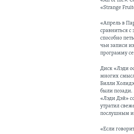
«All of me».
«Strange Frui
«Апрель в Па
сравниться с 
способно петь
чьи записи и
программу се
Диск «Лэди о
многих смысл
Билли Холидэ
были позади. 
«Лэди Дэй» со
утратил свеже
послушным и 
«Если говори