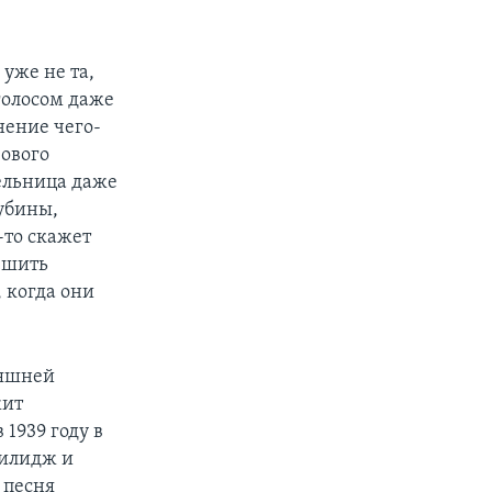
 уже не та,
 голосом даже
нение чего-
зового
тельница даже
убины,
-то скажет
пешить
 когда они
няшней
жит
1939 году в
Вилидж и
 песня